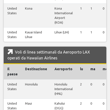
United
Kona
Kona
1
1
0
States
International
Airport
(KOA)
United
Kauai Island
Lihue (LIH)
1
1
0
States
Lihue
Voli di linea settimanali da Aeroporto LAX
operati da Hawaiian Airlines
il
Destinazione
Aeroporto
lu
ma
me
paese
United
Honolulu
Honolulu
2
0
0
States
International
(HNL)
United
Maui
Kahului
2
0
0
States
(OGG)