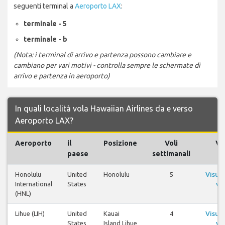
seguenti terminal a
Aeroporto LAX
:
terminale - 5
terminale - b
(Nota: i terminal di arrivo e partenza possono cambiare e
cambiano per vari motivi - controlla sempre le schermate di
arrivo e partenza in aeroporto)
In quali località vola Hawaiian Airlines da e verso
Aeroporto LAX?
Aeroporto
il
Posizione
Voli
Vol
paese
settimanali
Honolulu
United
Honolulu
5
Visual
International
States
vol
(HNL)
Lihue (LIH)
United
Kauai
4
Visual
States
Island Lihue
vol