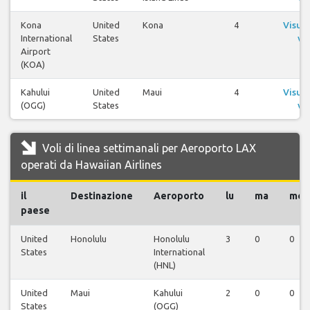
Kona
United
Kona
4
Visual
International
States
vol
Airport
(KOA)
Kahului
United
Maui
4
Visual
(OGG)
States
vol
Voli di linea settimanali per Aeroporto LAX
operati da Hawaiian Airlines
il
Destinazione
Aeroporto
lu
ma
me
paese
United
Honolulu
Honolulu
3
0
0
States
International
(HNL)
United
Maui
Kahului
2
0
0
States
(OGG)