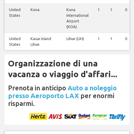
United
Kona
Kona
1
1
0
States
International
Airport
(KOA)
United
Kauai Island
Lihue (LIH)
1
1
0
States
Lihue
Organizzazione di una
vacanza o viaggio d'affari...
Prenota in anticipo
Auto a noleggio
presso Aeroporto LAX
per enormi
risparmi.