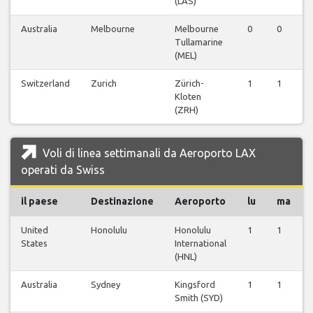
(LAS)
Australia
Melbourne
Melbourne
0
0
Tullamarine
(MEL)
Switzerland
Zurich
Zürich-
1
1
Kloten
(ZRH)
Voli di linea settimanali da Aeroporto LAX
operati da Swiss
il paese
Destinazione
Aeroporto
lu
ma
United
Honolulu
Honolulu
1
1
States
International
(HNL)
Australia
Sydney
Kingsford
1
1
Smith (SYD)