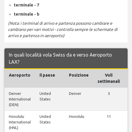
terminale - 7
terminale - b
(Nota: i terminal di arrivo e partenza possono cambiare e
cambiano per vari motivi - controlla sempre le schermate di
arrivo e partenza in aeroporto)
In quali località vola Swiss da e verso Aeroporto
LAX?
Aeroporto
il paese
Posizione
Voli
settimanali
Denver
United
Denver
3
V
International
States
(DEN)
Honolulu
United
Honolulu
11
V
International
States
(HNL)