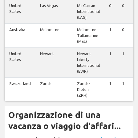
United
Las Vegas
Mc Carran
0
0
States
International
(LAS)
Australia
Melbourne
Melbourne
1
0
Tullamarine
(MEL)
United
Newark
Newark
1
1
States
Liberty
International
(EWR)
Switzerland
Zurich
Zürich-
1
1
Kloten
(ZRH)
Organizzazione di una
vacanza o viaggio d'affari...