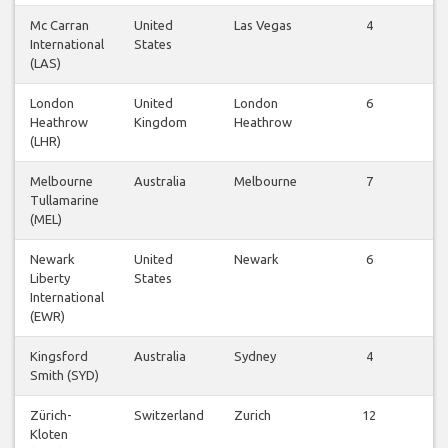
Mc Carran
United
Las Vegas
4
V
International
States
(LAS)
London
United
London
6
V
Heathrow
Kingdom
Heathrow
(LHR)
Melbourne
Australia
Melbourne
7
V
Tullamarine
(MEL)
Newark
United
Newark
6
V
Liberty
States
International
(EWR)
Kingsford
Australia
Sydney
4
V
Smith (SYD)
Zürich-
Switzerland
Zurich
12
V
Kloten