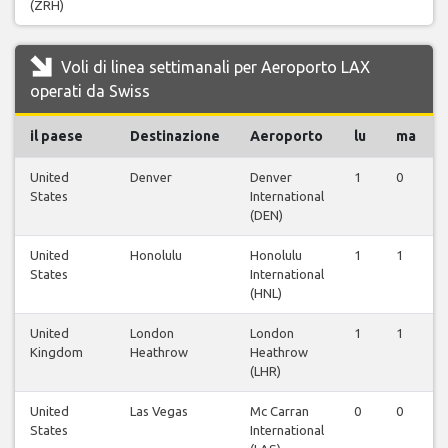
(ZRH)
Voli di linea settimanali per Aeroporto LAX
operati da Swiss
il paese
Destinazione
Aeroporto
lu
ma
United
Denver
Denver
1
0
States
International
(DEN)
United
Honolulu
Honolulu
1
1
States
International
(HNL)
United
London
London
1
1
Kingdom
Heathrow
Heathrow
(LHR)
United
Las Vegas
Mc Carran
0
0
States
International