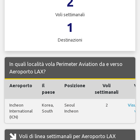
2
Voli settimanali
1
Destinazioni
In quali località vola Perimeter Aviation da e verso
Aeroporto LAX?
Aeroporto
il
Posizione
Voli
Vol
paese
settimanali
Incheon
Korea,
Seoul
2
Visual
International
South
Incheon
vol
(ICN)
Voli di linea settimanali per Aeroporto LAX