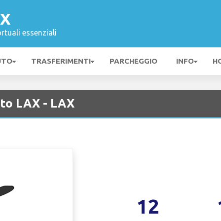
AX
rtuali essenziali
UTO
TRASFERIMENTI
PARCHEGGIO
INFO
H
rto LAX - LAX
12