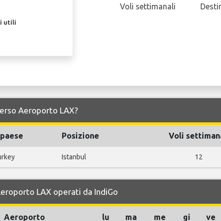
Voli settimanali
Desti
 utili
e verso Aeroporto LAX?
l paese
Posizione
Voli settiman
urkey
Istanbul
12
 Aeroporto LAX operati da IndiGo
Aeroporto
lu
ma
me
gi
ve