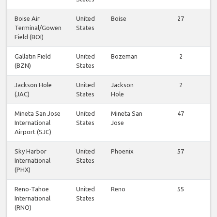
Boise Air
United
Boise
27
V
Terminal/Gowen
States
Field (BOI)
Gallatin Field
United
Bozeman
2
V
(BZN)
States
Jackson Hole
United
Jackson
2
V
(JAC)
States
Hole
Mineta San Jose
United
Mineta San
47
V
International
States
Jose
Airport (SJC)
Sky Harbor
United
Phoenix
57
V
International
States
(PHX)
Reno-Tahoe
United
Reno
55
V
International
States
(RNO)