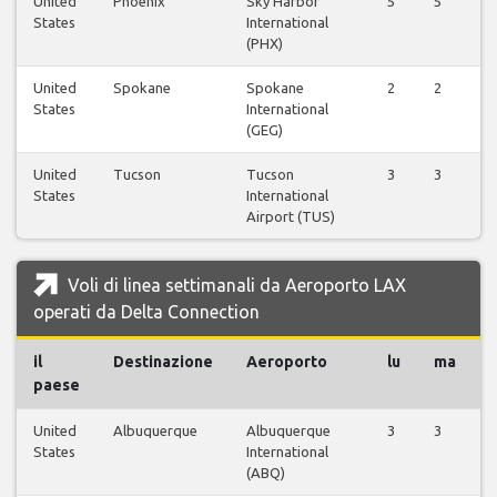
United
Phoenix
Sky Harbor
5
5
5
States
International
(PHX)
United
Spokane
Spokane
2
2
2
States
International
(GEG)
United
Tucson
Tucson
3
3
3
States
International
Airport (TUS)
Voli di linea settimanali da Aeroporto LAX
operati da Delta Connection
il
Destinazione
Aeroporto
lu
ma
paese
United
Albuquerque
Albuquerque
3
3
3
States
International
(ABQ)