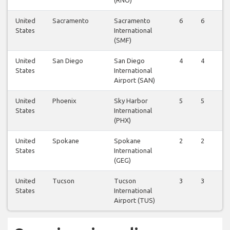
(RNO)
United
Sacramento
Sacramento
6
6
6
States
International
(SMF)
United
San Diego
San Diego
4
4
4
States
International
Airport (SAN)
United
Phoenix
Sky Harbor
5
5
5
States
International
(PHX)
United
Spokane
Spokane
2
2
2
States
International
(GEG)
United
Tucson
Tucson
3
3
3
States
International
Airport (TUS)