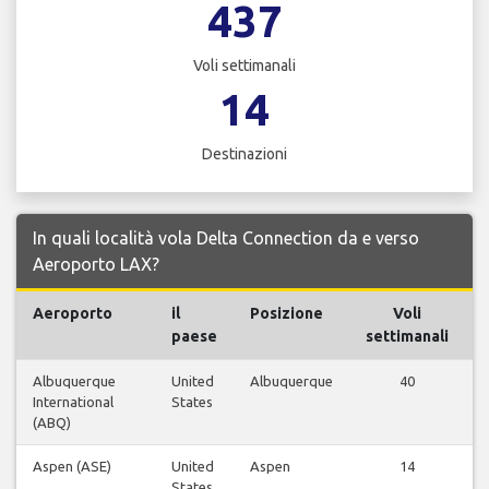
437
Voli settimanali
14
Destinazioni
In quali località vola Delta Connection da e verso
Aeroporto LAX?
Aeroporto
il
Posizione
Voli
paese
settimanali
Albuquerque
United
Albuquerque
40
V
International
States
(ABQ)
Aspen (ASE)
United
Aspen
14
V
States