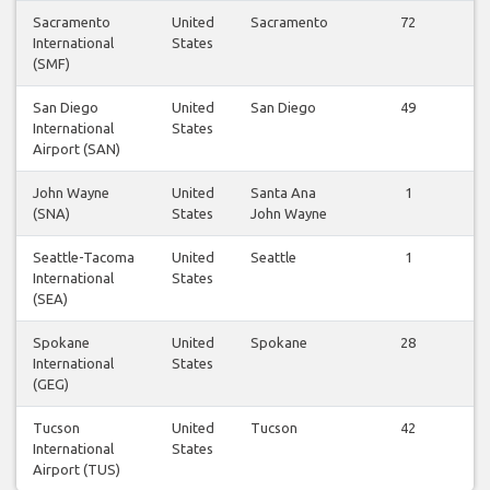
Sacramento
United
Sacramento
72
V
International
States
(SMF)
San Diego
United
San Diego
49
V
International
States
Airport (SAN)
John Wayne
United
Santa Ana
1
V
(SNA)
States
John Wayne
Seattle-Tacoma
United
Seattle
1
V
International
States
(SEA)
Spokane
United
Spokane
28
V
International
States
(GEG)
Tucson
United
Tucson
42
V
International
States
Airport (TUS)