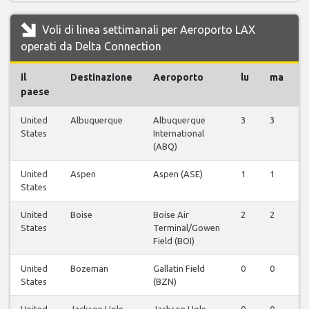
Voli di linea settimanali per Aeroporto LAX
operati da Delta Connection
il
Destinazione
Aeroporto
lu
ma
paese
United
Albuquerque
Albuquerque
3
3
3
States
International
(ABQ)
United
Aspen
Aspen (ASE)
1
1
1
States
United
Boise
Boise Air
2
2
2
States
Terminal/Gowen
Field (BOI)
United
Bozeman
Gallatin Field
0
0
0
States
(BZN)