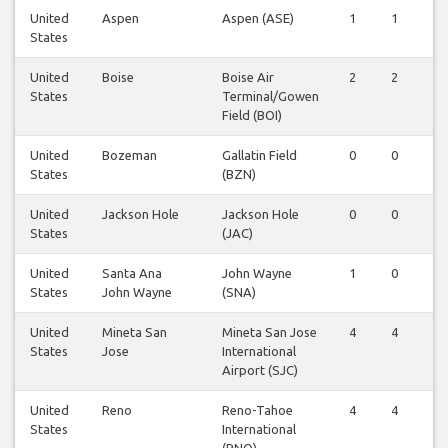
United
Aspen
Aspen (ASE)
1
1
1
States
United
Boise
Boise Air
2
2
2
States
Terminal/Gowen
Field (BOI)
United
Bozeman
Gallatin Field
0
0
0
States
(BZN)
United
Jackson Hole
Jackson Hole
0
0
0
States
(JAC)
United
Santa Ana
John Wayne
1
0
0
States
John Wayne
(SNA)
United
Mineta San
Mineta San Jose
4
4
4
States
Jose
International
Airport (SJC)
United
Reno
Reno-Tahoe
4
4
4
States
International