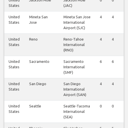
United
Jackson Hole
Jackson Hole
0
0
0
States
(JAC)
United
Mineta San
Mineta San Jose
4
4
4
States
Jose
International
Airport (SJC)
United
Reno
Reno-Tahoe
4
4
4
States
International
(RNO)
United
Sacramento
Sacramento
6
6
6
States
International
(SMF)
United
San Diego
San Diego
4
4
4
States
International
Airport (SAN)
United
Seattle
Seattle-Tacoma
0
0
0
States
International
(SEA)