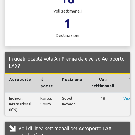
Voli settimanali
1
Destinazioni
In quali località vola Air Premia da e verso Aeroporto
LAX?
Aeroporto
il
Posizione
Voli
Vol
paese
settimanali
Incheon
Korea,
Seoul
18
Visual
International
South
Incheon
vol
(ICN)
Voli di linea settimanali per Aeroporto LAX