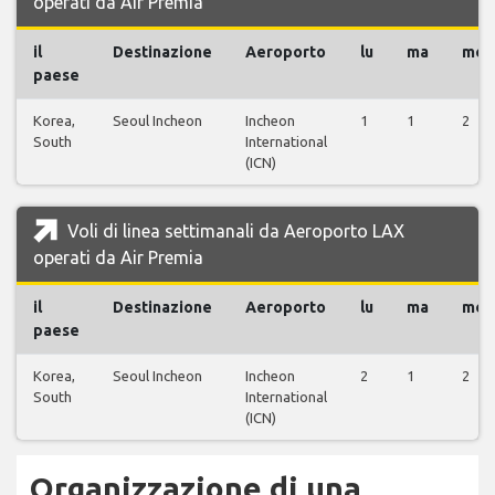
operati da Air Premia
il
Destinazione
Aeroporto
lu
ma
me
paese
Korea,
Seoul Incheon
Incheon
1
1
2
South
International
(ICN)
Voli di linea settimanali da Aeroporto LAX
operati da Air Premia
il
Destinazione
Aeroporto
lu
ma
me
paese
Korea,
Seoul Incheon
Incheon
2
1
2
South
International
(ICN)
Organizzazione di una