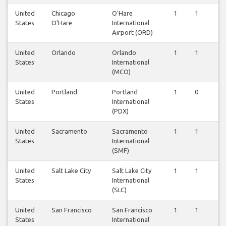
United
Chicago
O'Hare
1
1
1
States
O'Hare
International
Airport (ORD)
United
Orlando
Orlando
1
1
1
States
International
(MCO)
United
Portland
Portland
1
0
0
States
International
(PDX)
United
Sacramento
Sacramento
1
1
1
States
International
(SMF)
United
Salt Lake City
Salt Lake City
1
1
1
States
International
(SLC)
United
San Francisco
San Francisco
1
1
1
States
International