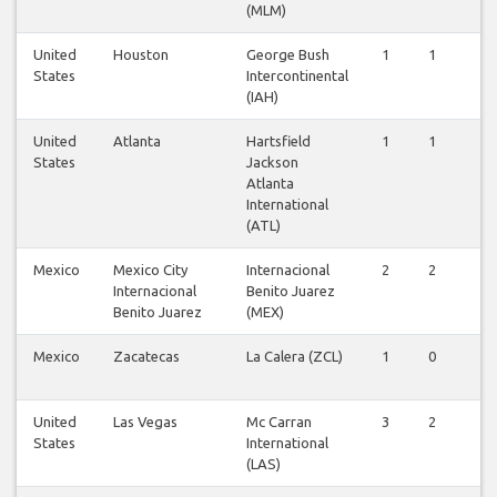
(MLM)
United
Houston
George Bush
1
1
1
States
Intercontinental
(IAH)
United
Atlanta
Hartsfield
1
1
1
States
Jackson
Atlanta
International
(ATL)
Mexico
Mexico City
Internacional
2
2
2
Internacional
Benito Juarez
Benito Juarez
(MEX)
Mexico
Zacatecas
La Calera (ZCL)
1
0
1
United
Las Vegas
Mc Carran
3
2
2
States
International
(LAS)