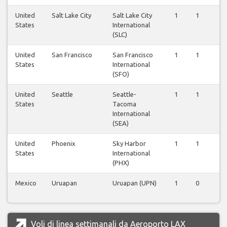
United
Salt Lake City
Salt Lake City
1
1
1
States
International
(SLC)
United
San Francisco
San Francisco
1
1
1
States
International
(SFO)
United
Seattle
Seattle-
1
1
1
States
Tacoma
International
(SEA)
United
Phoenix
Sky Harbor
1
1
1
States
International
(PHX)
Mexico
Uruapan
Uruapan (UPN)
1
0
0
Voli di linea settimanali da Aeroporto LAX