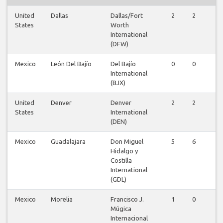
United
Dallas
Dallas/Fort
2
2
2
States
Worth
International
(DFW)
Mexico
León Del Bajío
Del Bajío
0
0
1
International
(BJX)
United
Denver
Denver
2
2
2
States
International
(DEN)
Mexico
Guadalajara
Don Miguel
5
6
4
Hidalgo y
Costilla
International
(GDL)
Mexico
Morelia
Francisco J.
1
0
0
Múgica
Internacional