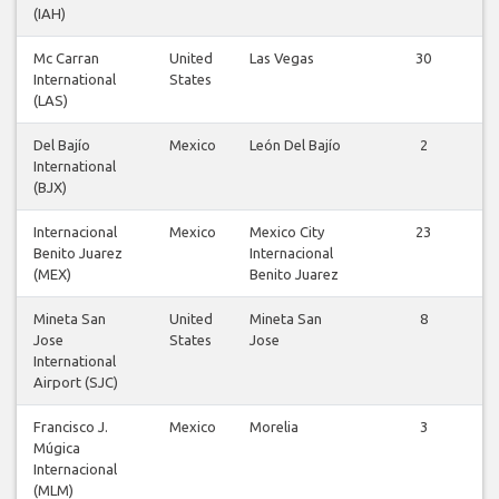
(IAH)
Mc Carran
United
Las Vegas
30
International
States
(LAS)
Del Bajío
Mexico
León Del Bajío
2
International
(BJX)
Internacional
Mexico
Mexico City
23
Benito Juarez
Internacional
(MEX)
Benito Juarez
Mineta San
United
Mineta San
8
Jose
States
Jose
International
Airport (SJC)
Francisco J.
Mexico
Morelia
3
Múgica
Internacional
(MLM)