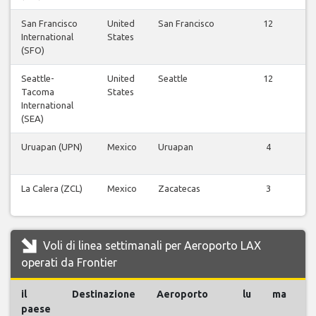
San Francisco
United
San Francisco
12
International
States
(SFO)
Seattle-
United
Seattle
12
Tacoma
States
International
(SEA)
Uruapan (UPN)
Mexico
Uruapan
4
La Calera (ZCL)
Mexico
Zacatecas
3
Voli di linea settimanali per Aeroporto LAX
operati da Frontier
il
Destinazione
Aeroporto
lu
ma
m
paese