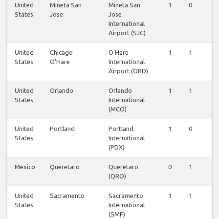
United
Mineta San
Mineta San
1
0
0
States
Jose
Jose
International
Airport (SJC)
United
Chicago
O'Hare
1
1
1
States
O'Hare
International
Airport (ORD)
United
Orlando
Orlando
1
1
1
States
International
(MCO)
United
Portland
Portland
1
0
0
States
International
(PDX)
Mexico
Queretaro
Queretaro
0
1
0
(QRO)
United
Sacramento
Sacramento
1
1
1
States
International
(SMF)