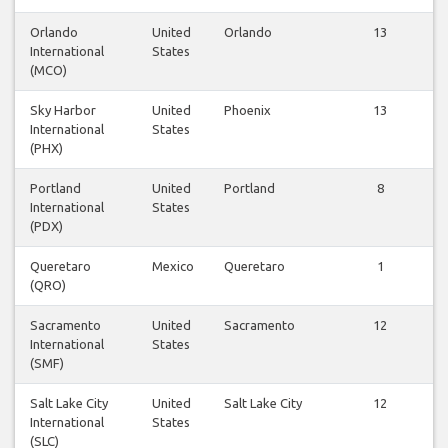
Orlando
United
Orlando
13
International
States
(MCO)
Sky Harbor
United
Phoenix
13
International
States
(PHX)
Portland
United
Portland
8
International
States
(PDX)
Queretaro
Mexico
Queretaro
1
(QRO)
Sacramento
United
Sacramento
12
International
States
(SMF)
Salt Lake City
United
Salt Lake City
12
International
States
(SLC)