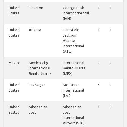
United
Houston
George Bush
1
1
1
States
Intercontinental
(IAH)
United
Atlanta
Hartsfield
1
1
1
States
Jackson
Atlanta
International
(ATL)
Mexico
Mexico City
Internacional
2
2
2
Internacional
Benito Juarez
Benito Juarez
(MEX)
United
Las Vegas
Mc Carran
3
2
2
States
International
(LAS)
United
Mineta San
Mineta San
1
0
0
States
Jose
Jose
International
Airport (SJC)