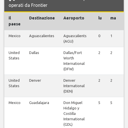
operati da Frontier
il
Destinazione
Aeroporto
lu
ma
m
paese
Mexico
Aguascalientes
Aguascalients
0
1
0
(AGU)
United
Dallas
Dallas/Fort
2
2
2
States
Worth
International
(DFW)
United
Denver
Denver
2
2
1
States
International
(DEN)
Mexico
Guadalajara
Don Miguel
5
5
5
Hidalgo y
Costilla
International
(GDL)