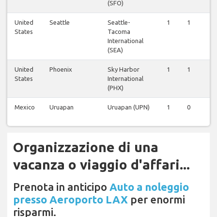
(SFO)
United
Seattle
Seattle-
1
1
1
States
Tacoma
International
(SEA)
United
Phoenix
Sky Harbor
1
1
1
States
International
(PHX)
Mexico
Uruapan
Uruapan (UPN)
1
0
0
Organizzazione di una
vacanza o viaggio d'affari...
Prenota in anticipo
Auto a noleggio
presso Aeroporto LAX
per enormi
risparmi.