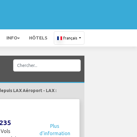
INFO
HÔTELS
français
depuis LAX Aéroport - LAX :
235
Plus
Vols
d'information