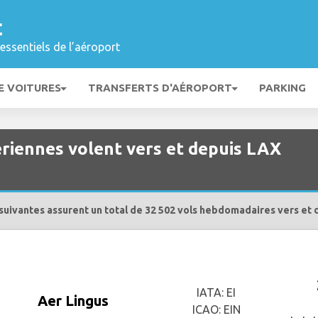
t
essentiels de l’aéroport
E VOITURES
TRANSFERTS D'AÉROPORT
PARKING
riennes volent vers et depuis LAX
uivantes assurent un total de 32 502 vols hebdomadaires vers et 
IATA: EI
Aer Lingus
ICAO: EIN