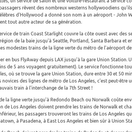
tes, un service de salon et une voiture-restaurant à service co
es passagers rêvent des nombreux westerns hollywoodiens qu'ils o
 célèbres d'Hollywood a donné son nom à un aéroport - John W
nt tout autre acteur de sa génération.
 service de train Coast Starlight couvre la côte ouest avec des 
région de la baie jusqu'à Seattle, Portland, Santa Barbara et 
es modestes trains de la ligne verte du métro de l'aéroport de
er en bus FlyAway depuis LAX jusqu'à la gare Union Station. Un
ns de 5 ans voyagent gratuitement). Le service fonctionne toute
les, où se trouve la gare Union Station, dure entre 30 et 50 min
es novices des lignes de métro de Los Angeles, c'est peut-être un
uvais train à l'interchange de la 7th Street !
t de la ligne verte jusqu'à Redondo Beach ou Norwalk coûte env
on de Los Angeles doivent prendre les trains de Norwalk et ch
 inférieur, les passagers trouveront les trains de Los Angeles 
eatown, à Pasadena, à East Los Angeles et bien sûr à Union Sta