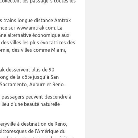
 collectent les passagers toutes les
es trains longue distance Amtrak
vance sur www.amtrak.com. La
onne alternative économique aux
 des villes les plus évocatrices des
ornie, des villes comme Miami,
rak desservent plus de 90
long de la côte jusqu'à San
de Sacramento, Auburn et Reno.
les passagers peuvent descendre à
lieu d'une beauté naturelle
meryville à destination de Reno,
 pittoresques de l'Amérique du