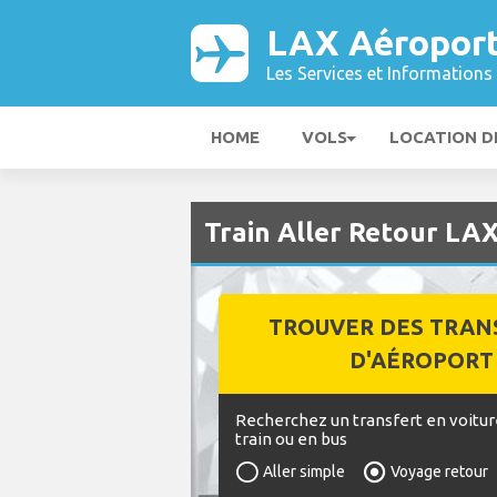
LAX Aéropor
Les Services et Informations 
HOME
VOLS
LOCATION D
Train Aller Retour LA
TROUVER DES TRAN
D'AÉROPORT
Recherchez un transfert en voitur
train ou en bus
Aller simple
Voyage retour