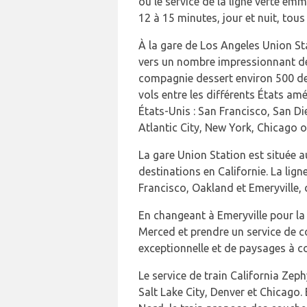
où le service de la ligne verte emm
12 à 15 minutes, jour et nuit, tous
À la gare de Los Angeles Union Sta
vers un nombre impressionnant de 
compagnie dessert environ 500 des
vols entre les différents États amé
États-Unis : San Francisco, San D
Atlantic City, New York, Chicago 
La gare Union Station est située 
destinations en Californie. La lig
Francisco, Oakland et Emeryville, d
En changeant à Emeryville pour la 
Merced et prendre un service de c
exceptionnelle et de paysages à co
Le service de train California Zeph
Salt Lake City, Denver et Chicago.