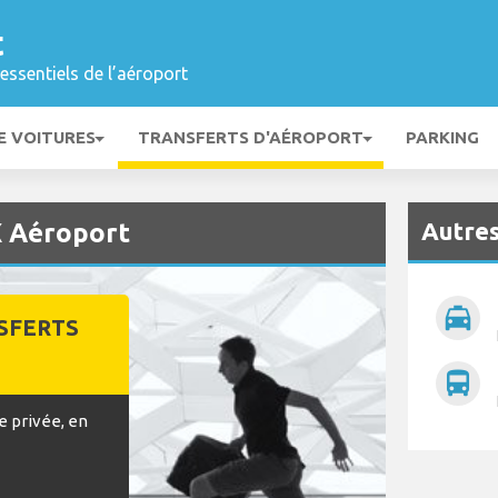
t
essentiels de l’aéroport
E VOITURES
TRANSFERTS D'AÉROPORT
PARKING
Autres
X Aéroport
local_taxi
SFERTS
directions_bus
e privée, en