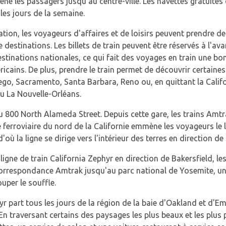
ène les passagers jusqu'au centre-ville. Les navettes gratuites
 les jours de la semaine.
tion, les voyageurs d'affaires et de loisirs peuvent prendre d
destinations. Les billets de train peuvent être réservés à l'a
tinations nationales, ce qui fait des voyages en train une b
ricains. De plus, prendre le train permet de découvrir certaines
iego, Sacramento, Santa Barbara, Reno ou, en quittant la Calif
ou La Nouvelle-Orléans.
au 800 North Alameda Street. Depuis cette gare, les trains Amt
ne ferroviaire du nord de la Californie emmène les voyageurs le 
'où la ligne se dirige vers l'intérieur des terres en direction 
ligne de train California Zephyr en direction de Bakersfield, 
orrespondance Amtrak jusqu'au parc national de Yosemite, un 
uper le souffle.
yr part tous les jours de la région de la baie d'Oakland et d'E
 En traversant certains des paysages les plus beaux et les plus