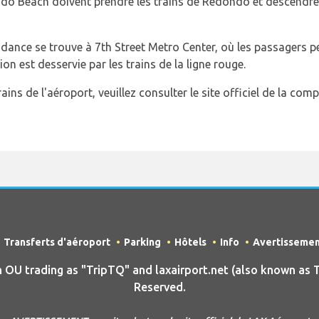
do Beach doivent prendre les trains de Redondo et descendr
dance se trouve à 7th Street Metro Center, où les passagers pe
ion est desservie par les trains de la ligne rouge.
ains de l'aéroport, veuillez consulter le site officiel de la com
Transferts d'aéroport
Parking
Hôtels
Info
Avertisseme
 trading as "TripTQ" and laxairport.net (also known as T
Reserved.