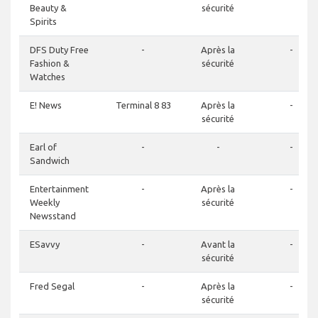
Beauty &
sécurité
Spirits
DFS Duty Free
-
Après la
-
Fashion &
sécurité
Watches
E! News
Terminal 8 83
Après la
-
sécurité
Earl of
-
-
-
Sandwich
Entertainment
-
Après la
-
Weekly
sécurité
Newsstand
ESavvy
-
Avant la
-
sécurité
Fred Segal
-
Après la
-
sécurité