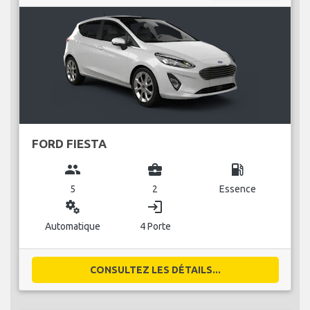
FORD FIESTA
group
business_center
local_gas_station
5
2
Essence
miscellaneous_services
login
Automatique
4 Porte
CONSULTEZ LES DÉTAILS...