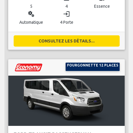
5
4
Essence
miscellaneous_services
login
Automatique
4 Porte
CONSULTEZ LES DÉTAILS...
FOURGONNETTE 12 PLACES