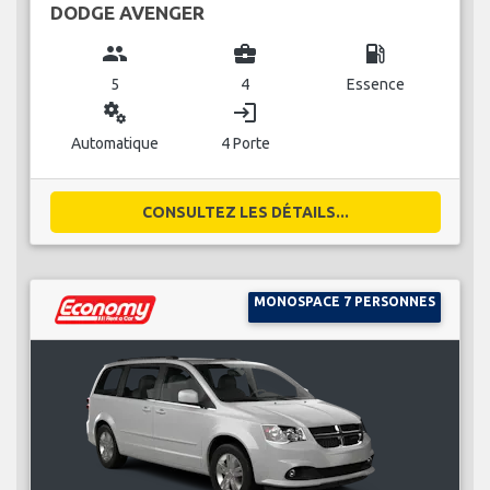
DODGE AVENGER
group
business_center
local_gas_station
5
4
Essence
miscellaneous_services
login
Automatique
4 Porte
CONSULTEZ LES DÉTAILS...
MONOSPACE 7 PERSONNES