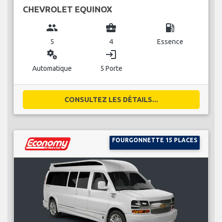
CHEVROLET EQUINOX
group
business_center
local_gas_station
5
4
Essence
miscellaneous_services
login
Automatique
5 Porte
CONSULTEZ LES DÉTAILS...
FOURGONNETTE 15 PLACES