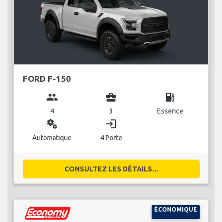
FORD F-150
group
business_center
local_gas_station
4
3
Essence
miscellaneous_services
login
Automatique
4 Porte
CONSULTEZ LES DÉTAILS...
ÉCONOMIQUE