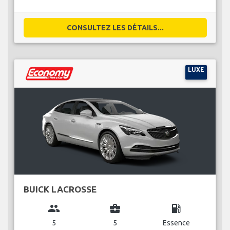
CONSULTEZ LES DÉTAILS...
LUXE
BUICK LACROSSE
group
business_center
local_gas_station
5
5
Essence