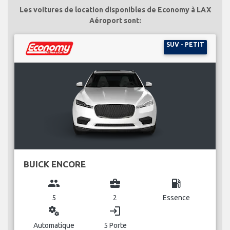
Les voitures de location disponibles de Economy à LAX
Aéroport sont:
SUV - PETIT
BUICK ENCORE
group
business_center
local_gas_station
5
2
Essence
miscellaneous_services
login
Automatique
5 Porte