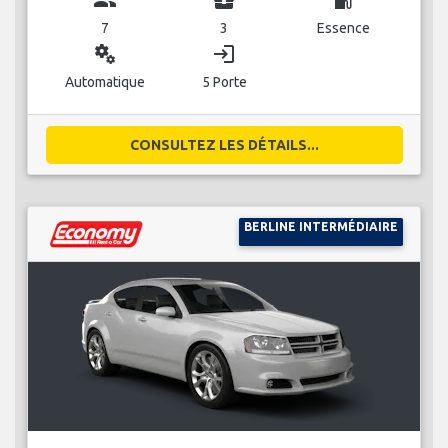
7
3
Essence
miscellaneous_services
login
Automatique
5 Porte
CONSULTEZ LES DÉTAILS...
BERLINE INTERMÉDIAIRE