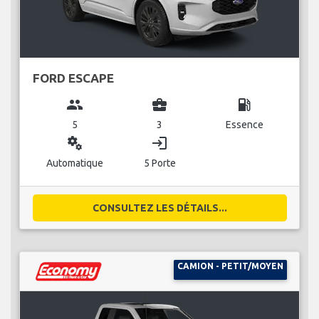
FORD ESCAPE
group
business_center
local_gas_station
5
3
Essence
miscellaneous_services
login
Automatique
5 Porte
CONSULTEZ LES DÉTAILS...
CAMION - PETIT/MOYEN