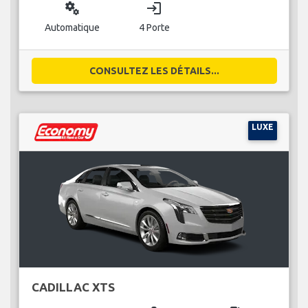
miscellaneous_services
login
Automatique
4 Porte
CONSULTEZ LES DÉTAILS...
LUXE
CADILLAC XTS