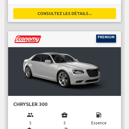
CONSULTEZ LES DÉTAILS...
PREMIUM
CHRYSLER 300
group
business_center
local_gas_station
5
5
Essence