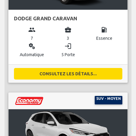
DODGE GRAND CARAVAN
group
business_center
local_gas_station
7
3
Essence
miscellaneous_services
login
Automatique
5 Porte
CONSULTEZ LES DÉTAILS...
SUV - MOYEN