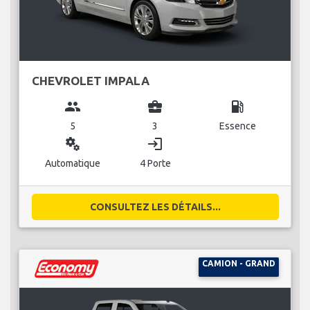
CHEVROLET IMPALA
group
business_center
local_gas_station
5
3
Essence
miscellaneous_services
login
Automatique
4 Porte
CONSULTEZ LES DÉTAILS...
CAMION - GRAND