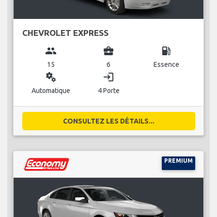
CHEVROLET EXPRESS
group
business_center
local_gas_station
15
6
Essence
miscellaneous_services
login
Automatique
4 Porte
CONSULTEZ LES DÉTAILS...
PREMIUM