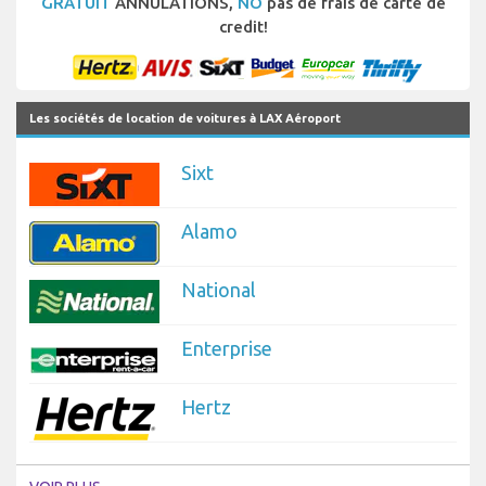
GRATUIT
ANNULATIONS,
NO
pas de frais de carte de
credit!
Les sociétés de location de voitures à LAX Aéroport
Sixt
Alamo
National
Enterprise
Hertz