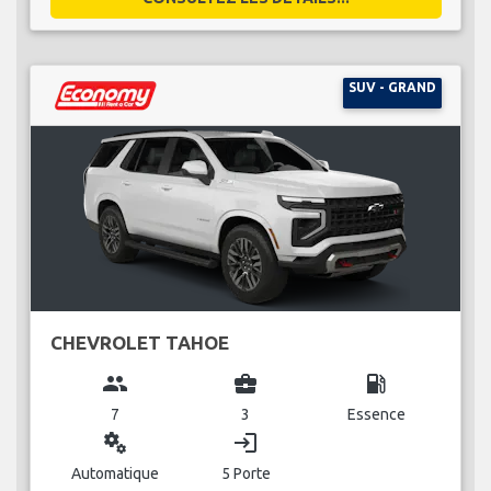
SUV - GRAND
CHEVROLET TAHOE
group
business_center
local_gas_station
7
3
Essence
miscellaneous_services
login
Automatique
5 Porte