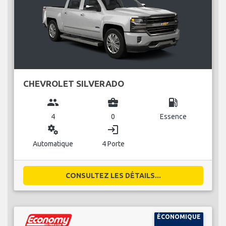
CHEVROLET SILVERADO
group
business_center
local_gas_station
4
0
Essence
miscellaneous_services
login
Automatique
4 Porte
CONSULTEZ LES DÉTAILS...
ÉCONOMIQUE