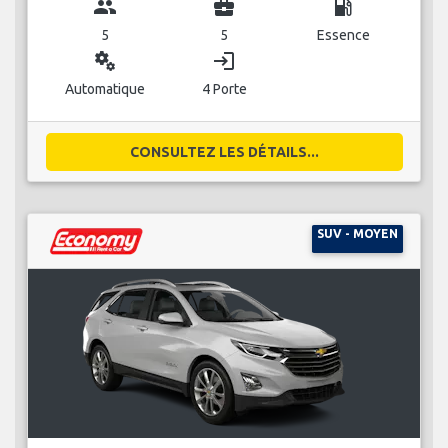
group
business_center
local_gas_station
5
5
Essence
miscellaneous_services
login
Automatique
4 Porte
CONSULTEZ LES DÉTAILS...
SUV - MOYEN