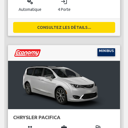
miscellaneous_services
login
Automatique
4 Porte
CONSULTEZ LES DÉTAILS...
MINIBUS
CHRYSLER PACIFICA
group
business_center
local_gas_station