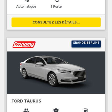
Automatique
2 Porte
CONSULTEZ LES DÉTAILS...
GRANDE BERLINE
FORD TAURUS
group
business_center
local_gas_station