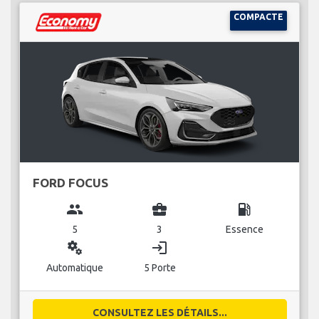
COMPACTE
FORD FOCUS
group
business_center
local_gas_station
5
3
Essence
miscellaneous_services
login
Automatique
5 Porte
CONSULTEZ LES DÉTAILS...