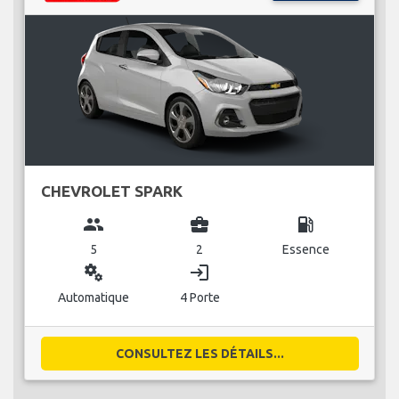
CHEVROLET SPARK
group
business_center
local_gas_station
5
2
Essence
miscellaneous_services
login
Automatique
4 Porte
CONSULTEZ LES DÉTAILS...