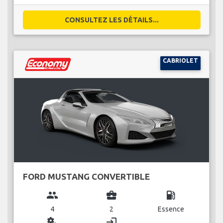
CONSULTEZ LES DÉTAILS...
CABRIOLET
FORD MUSTANG CONVERTIBLE
group
business_center
local_gas_station
4
2
Essence
miscellaneous_services
login