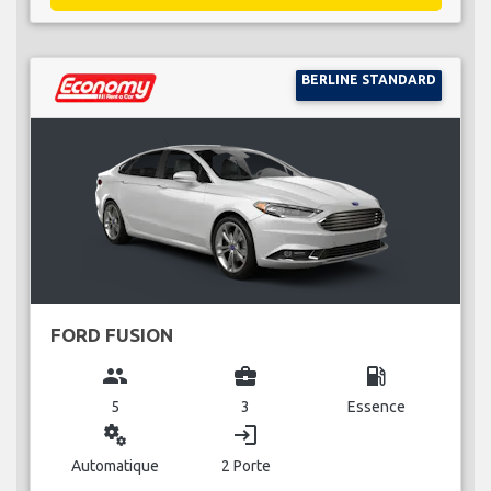
BERLINE STANDARD
FORD FUSION
group
business_center
local_gas_station
5
3
Essence
miscellaneous_services
login
Automatique
2 Porte