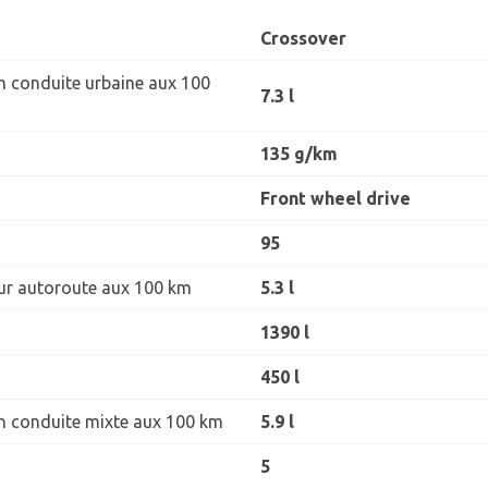
Crossover
 conduite urbaine aux 100
7.3 l
135 g/km
Front wheel drive
95
r autoroute aux 100 km
5.3 l
1390 l
450 l
 conduite mixte aux 100 km
5.9 l
5