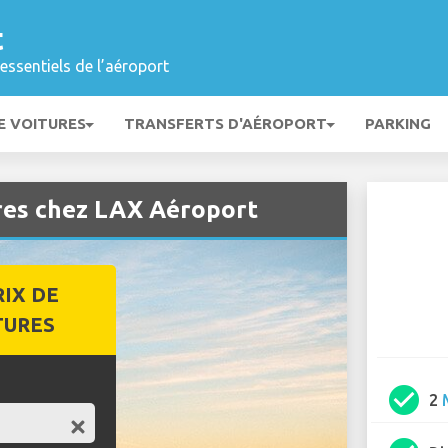
t
essentiels de l’aéroport
E VOITURES
TRANSFERTS D'AÉROPORT
PARKING
ures chez LAX Aéroport
RIX DE
TURES
check_circle
2