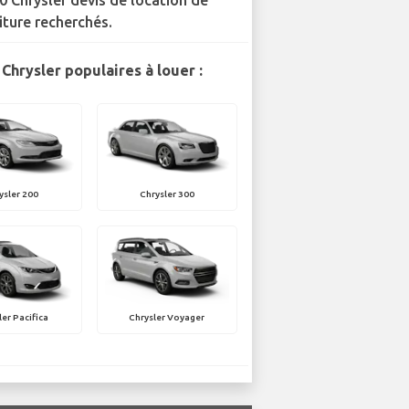
0 Chrysler devis de location de
iture recherchés.
Chrysler populaires à louer :
ysler 200
Chrysler 300
ler Pacifica
Chrysler Voyager