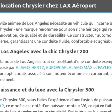
 location Chrysler chez LAX Aéroport
ville animée de Los Angeles nécessite un véhicule qui incarne le
e Chrysler - une marque renommée pour son riche héritage qui r
novation, de qualité et de durabilité. Ce constructeur autom
rne, garantissant une conduite fluide, confortable et agréabl
 Los Angeles avec la chic Chrysler 200
glamour de Los Angeles tout en profitant d'une conduite exempl
posé par
ALAMO
,
HERTZ
,
EUROPCAR
,
ALAMO MAX
et
PAYLES
rieur sophistiqué, associé à son moteur économe en carburant, e
nnement.
puissance et du luxe avec la Chrysler 300
Chrysler 300, vous faites l'expérience d'une fusion de puissan
AR
, ce modèle est doté d'un puissant moteur V6, ce qui en fait
s de Los Angeles en toute simplicité. Ses intérieurs luxueux e