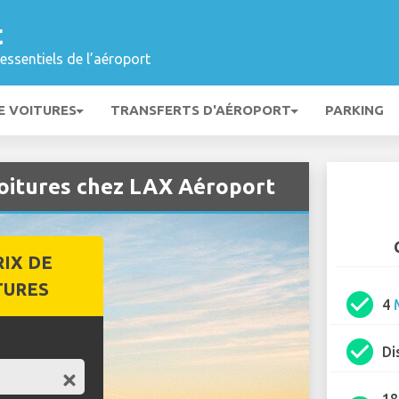
t
essentiels de l’aéroport
E VOITURES
TRANSFERTS D'AÉROPORT
PARKING
voitures chez LAX Aéroport
RIX DE
TURES
check_circle
4
check_circle
Di