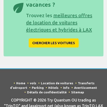
eco
vacances ?
Trouvez les
meilleures offres
de location de voitures
électriques et hybrides à LAX
CHERCHER LES VOITURES
Home
vols
Location de voitures
Transferts
d'aéroport
Parking
Hôtels
Info
Avertissement
Détails de confidentialité
Sitemap
COPYRIGHT © 2026 Try Quantum OU trading as
"TripTQ" and laxairport.net (also known as TripTQ LAX