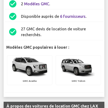
check_circle
2
Modèles GMC
.
check_circle
Disponible auprès de
6 fournisseurs
.
27 GMC devis de location de voiture
check_circle
recherchés.
Modèles GMC populaires à louer :
GMC Acadia
GMC Yukon
À propos des voitures de location GMC chez LAX