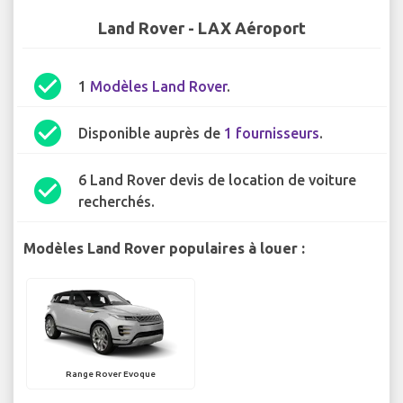
Land Rover - LAX Aéroport
check_circle
1
Modèles Land Rover
.
check_circle
Disponible auprès de
1 fournisseurs
.
6 Land Rover devis de location de voiture
check_circle
recherchés.
Modèles Land Rover populaires à louer :
Range Rover Evoque