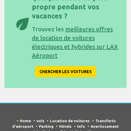
propre pendant vos
vacances ?
eco
Trouvez les
meilleures offres
de location de voitures
électriques et hybrides sur LAX
Aéroport
CHERCHER LES VOITURES
Home
vols
Location de voitures
Transferts
d'aéroport
Parking
Hôtels
Info
Avertissement