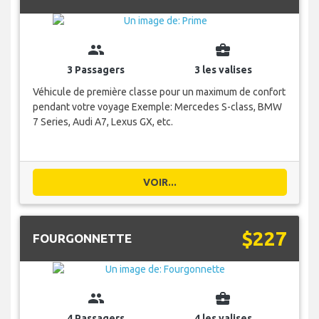
group
business_center
3 Passagers
3 les valises
Véhicule de première classe pour un maximum de confort
pendant votre voyage Exemple: Mercedes S-class, BMW
7 Series, Audi A7, Lexus GX, etc.
VOIR...
$227
FOURGONNETTE
group
business_center
4 Passagers
4 les valises