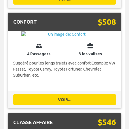
$508
CONFORT
group
business_center
4 Passagers
3 les valises
Suggéré pour les longs trajets avec confort Exemple: VW
Passat, Toyota Camry, Toyota Fortuner, Chevrolet
Suburban, etc.
VOIR...
$546
CLASSE AFFAIRE