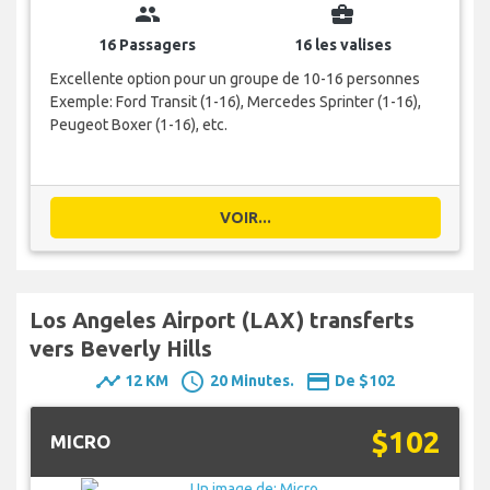
group
business_center
16 Passagers
16 les valises
Excellente option pour un groupe de 10-16 personnes
Exemple: Ford Transit (1-16), Mercedes Sprinter (1-16),
Peugeot Boxer (1-16), etc.
VOIR...
Los Angeles Airport (LAX) transferts
vers Beverly Hills
timeline
schedule
payment
12 KM
20 Minutes.
De $102
$102
MICRO