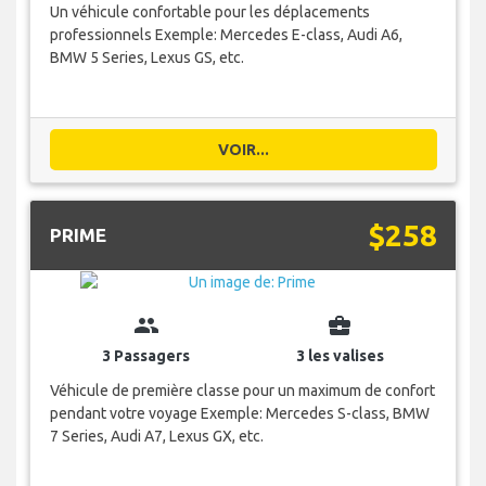
Un véhicule confortable pour les déplacements
professionnels Exemple: Mercedes E-class, Audi A6,
BMW 5 Series, Lexus GS, etc.
VOIR...
$258
PRIME
group
business_center
3 Passagers
3 les valises
Véhicule de première classe pour un maximum de confort
pendant votre voyage Exemple: Mercedes S-class, BMW
7 Series, Audi A7, Lexus GX, etc.