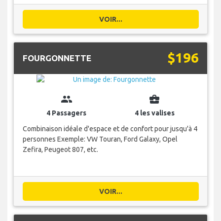
VOIR...
$196
FOURGONNETTE
group
business_center
4 Passagers
4 les valises
Combinaison idéale d'espace et de confort pour jusqu'à 4
personnes Exemple: VW Touran, Ford Galaxy, Opel
Zefira, Peugeot 807, etc.
VOIR...