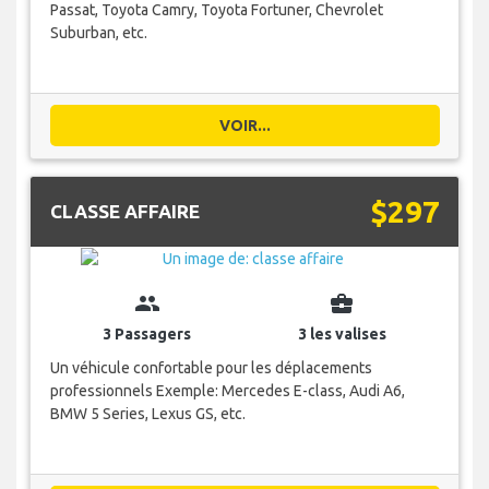
Passat, Toyota Camry, Toyota Fortuner, Chevrolet
Suburban, etc.
VOIR...
$297
CLASSE AFFAIRE
group
business_center
3 Passagers
3 les valises
Un véhicule confortable pour les déplacements
professionnels Exemple: Mercedes E-class, Audi A6,
BMW 5 Series, Lexus GS, etc.