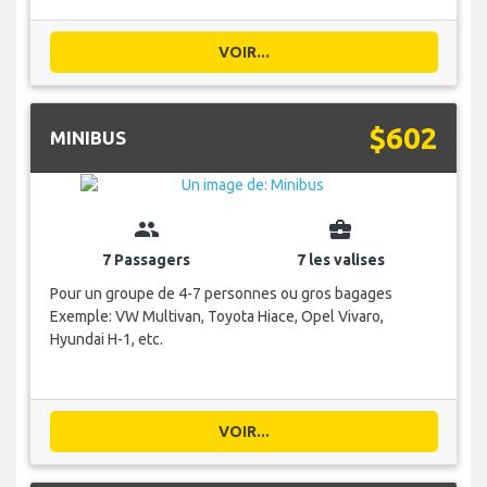
VOIR...
$602
MINIBUS
group
business_center
7 Passagers
7 les valises
Pour un groupe de 4-7 personnes ou gros bagages
Exemple: VW Multivan, Toyota Hiace, Opel Vivaro,
Hyundai H-1, etc.
VOIR...