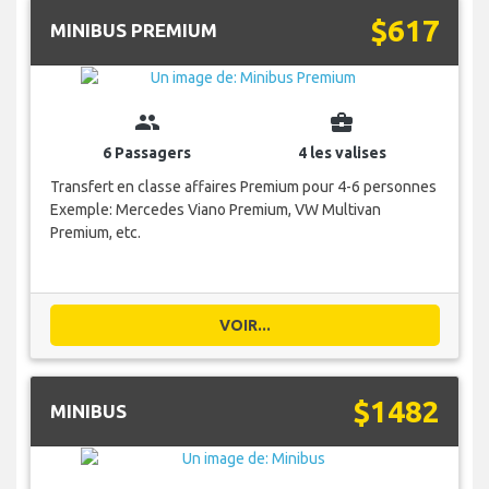
$617
MINIBUS PREMIUM
group
business_center
6 Passagers
4 les valises
Transfert en classe affaires Premium pour 4-6 personnes
Exemple: Mercedes Viano Premium, VW Multivan
Premium, etc.
VOIR...
$1482
MINIBUS