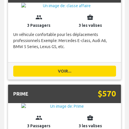
group
business_center
3 Passagers
3 les valises
Un véhicule confortable pour les déplacements
professionnels Exemple: Mercedes E-class, Audi A6,
BMW 5 Series, Lexus GS, etc.
VOIR...
$570
PRIME
group
business_center
3 Passagers
3 les valises