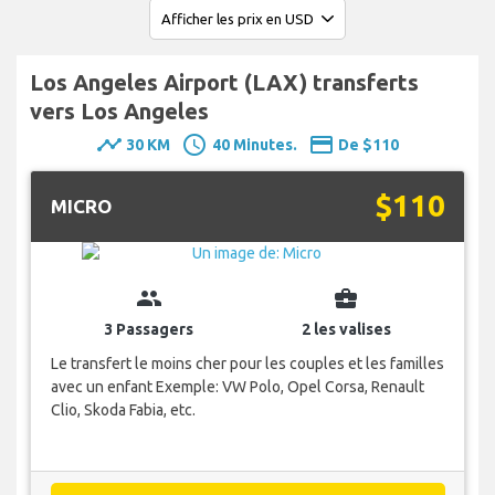
Los Angeles Airport (LAX) transferts
vers Los Angeles
timeline
schedule
payment
30 KM
40 Minutes.
De $110
$110
MICRO
group
business_center
3 Passagers
2 les valises
Le transfert le moins cher pour les couples et les familles
avec un enfant Exemple: VW Polo, Opel Corsa, Renault
Clio, Skoda Fabia, etc.