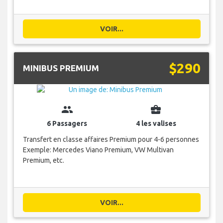
VOIR...
$290
MINIBUS PREMIUM
group
business_center
6 Passagers
4 les valises
Transfert en classe affaires Premium pour 4-6 personnes
Exemple: Mercedes Viano Premium, VW Multivan
Premium, etc.
VOIR...