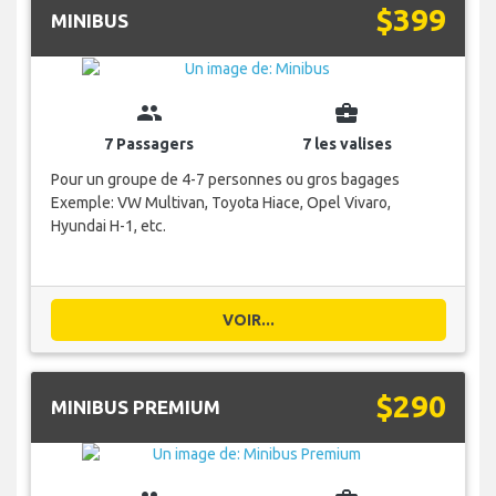
$399
MINIBUS
group
business_center
7 Passagers
7 les valises
Pour un groupe de 4-7 personnes ou gros bagages
Exemple: VW Multivan, Toyota Hiace, Opel Vivaro,
Hyundai H-1, etc.
VOIR...
$290
MINIBUS PREMIUM