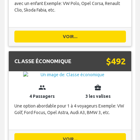
avec un enfant Exemple: VW Polo, Opel Corsa, Renault
Clio, Skoda Fabia, etc.
VOIR...
$492
CLASSE ÉCONOMIQUE
group
business_center
4 Passagers
3 les valises
Une option abordable pour 1 à 4 voyageurs Exemple: VW
Golf, Ford Focus, Opel Astra, Audi A3, BMW 3, etc.
VOIR...