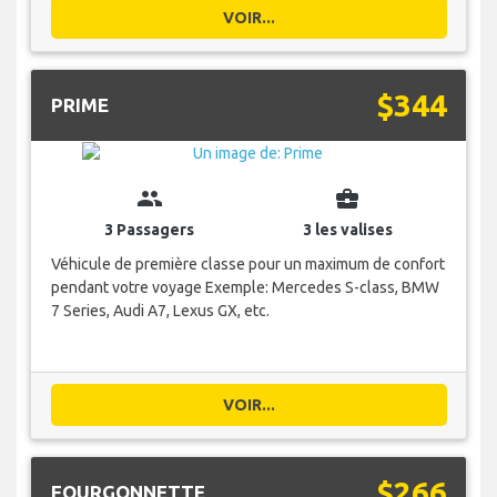
VOIR...
$344
PRIME
group
business_center
3 Passagers
3 les valises
Véhicule de première classe pour un maximum de confort
pendant votre voyage Exemple: Mercedes S-class, BMW
7 Series, Audi A7, Lexus GX, etc.
VOIR...
$266
FOURGONNETTE