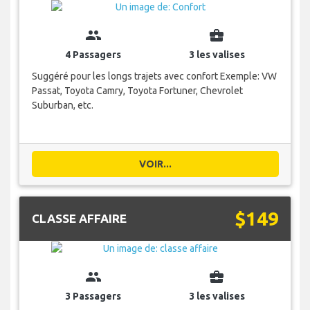
group
business_center
4 Passagers
3 les valises
Suggéré pour les longs trajets avec confort Exemple: VW
Passat, Toyota Camry, Toyota Fortuner, Chevrolet
Suburban, etc.
VOIR...
$149
CLASSE AFFAIRE
group
business_center
3 Passagers
3 les valises