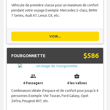
Véhicule de première classe pour un maximum de confort
pendant votre voyage Exemple: Mercedes S-class, BMW
7 Series, Audi A7, Lexus GX, etc.
VOIR...
$586
FOURGONNETTE
group
business_center
4 Passagers
4 les valises
Combinaison idéale d'espace et de confort pour jusqu'à 4
personnes Exemple: VW Touran, Ford Galaxy, Opel
Zefira, Peugeot 807, etc.