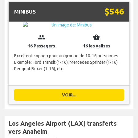
$546
MINIBUS
group
business_center
16 Passagers
16 les valises
Excellente option pour un groupe de 10-16 personnes
Exemple: Ford Transit (1-16), Mercedes Sprinter (1-16),
Peugeot Boxer (1-16), etc.
VOIR...
Los Angeles Airport (LAX) transferts
vers Anaheim