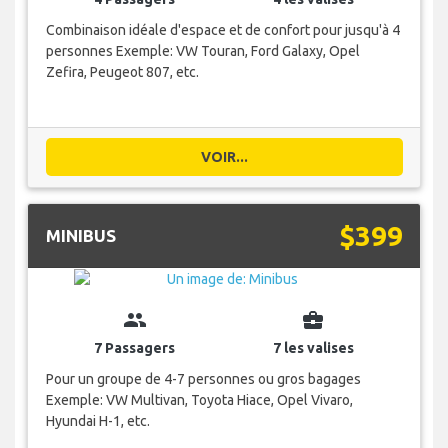
Combinaison idéale d'espace et de confort pour jusqu'à 4
personnes Exemple: VW Touran, Ford Galaxy, Opel
Zefira, Peugeot 807, etc.
VOIR...
$399
MINIBUS
group
business_center
7 Passagers
7 les valises
Pour un groupe de 4-7 personnes ou gros bagages
Exemple: VW Multivan, Toyota Hiace, Opel Vivaro,
Hyundai H-1, etc.