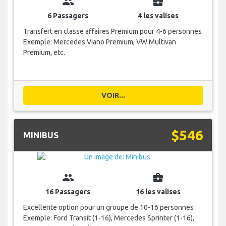
group
business_center
6 Passagers
4 les valises
Transfert en classe affaires Premium pour 4-6 personnes
Exemple: Mercedes Viano Premium, VW Multivan
Premium, etc.
VOIR...
$546
MINIBUS
group
business_center
16 Passagers
16 les valises
Excellente option pour un groupe de 10-16 personnes
Exemple: Ford Transit (1-16), Mercedes Sprinter (1-16),