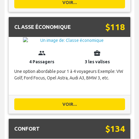
VOIR...
$118
CLASSE ÉCONOMIQUE
group
business_center
4 Passagers
3 les valises
Une option abordable pour 1 à 4 voyageurs Exemple: VW
Golf, Ford Focus, Opel Astra, Audi A3, BMW 3, etc.
VOIR...
$134
CONFORT