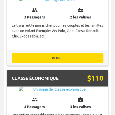
group
business_center
3 Passagers
2 les valises
Le transfert le moins cher pour les couples et les familles
avec un enfant Exemple: VW Polo, Opel Corsa, Renault
Clio, Skoda Fabia, etc.
VOIR...
$110
CLASSE ÉCONOMIQUE
group
business_center
4 Passagers
3 les valises
Une option abordable pour 1 à 4 voyageurs Exemple: VW