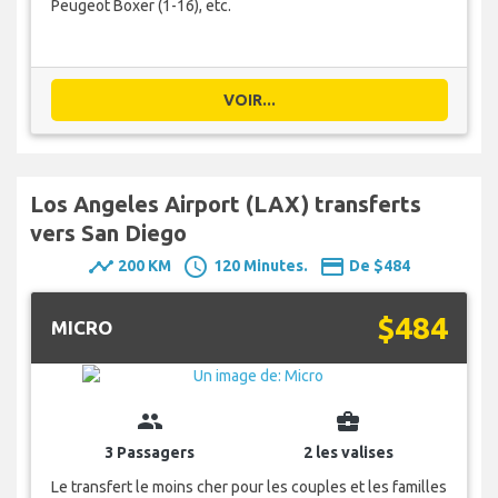
Peugeot Boxer (1-16), etc.
VOIR...
Los Angeles Airport (LAX) transferts
vers San Diego
timeline
schedule
payment
200 KM
120 Minutes.
De $484
$484
MICRO
group
business_center
3 Passagers
2 les valises
Le transfert le moins cher pour les couples et les familles