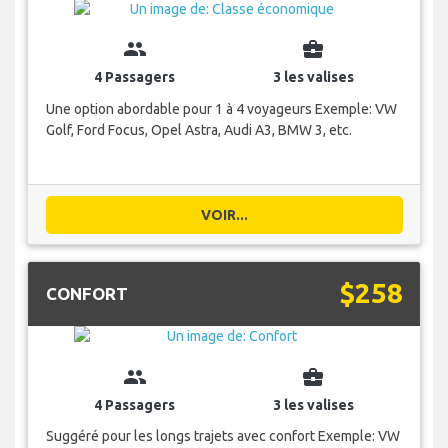
group
business_center
4 Passagers
3 les valises
Une option abordable pour 1 à 4 voyageurs Exemple: VW
Golf, Ford Focus, Opel Astra, Audi A3, BMW 3, etc.
VOIR...
$258
CONFORT
group
business_center
4 Passagers
3 les valises
Suggéré pour les longs trajets avec confort Exemple: VW