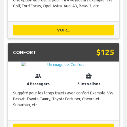
Golf, Ford Focus, Opel Astra, Audi A3, BMW 3, etc.
VOIR...
$125
CONFORT
group
business_center
4 Passagers
3 les valises
Suggéré pour les longs trajets avec confort Exemple: VW
Passat, Toyota Camry, Toyota Fortuner, Chevrolet
Suburban, etc.