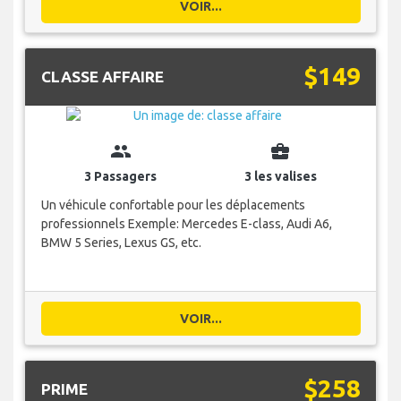
VOIR...
$149
CLASSE AFFAIRE
group
business_center
3 Passagers
3 les valises
Un véhicule confortable pour les déplacements
professionnels Exemple: Mercedes E-class, Audi A6,
BMW 5 Series, Lexus GS, etc.
VOIR...
$258
PRIME