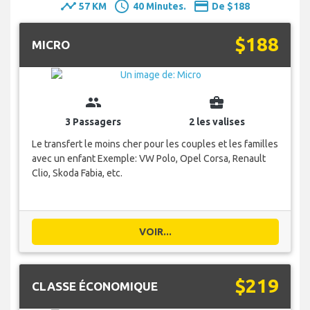
timeline
schedule
payment
57 KM
40 Minutes.
De $188
$188
MICRO
group
business_center
3 Passagers
2 les valises
Le transfert le moins cher pour les couples et les familles
avec un enfant Exemple: VW Polo, Opel Corsa, Renault
Clio, Skoda Fabia, etc.
VOIR...
$219
CLASSE ÉCONOMIQUE