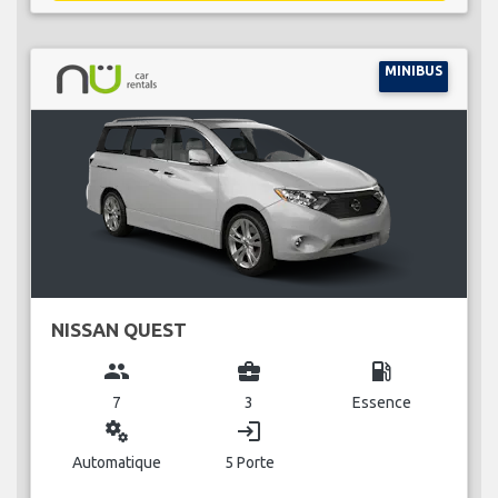
MINIBUS
NISSAN QUEST
group
business_center
local_gas_station
7
3
Essence
miscellaneous_services
login
Automatique
5 Porte