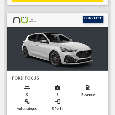
COMPACTE
FORD FOCUS
group
business_center
local_gas_station
5
3
Essence
miscellaneous_services
login
Automatique
5 Porte