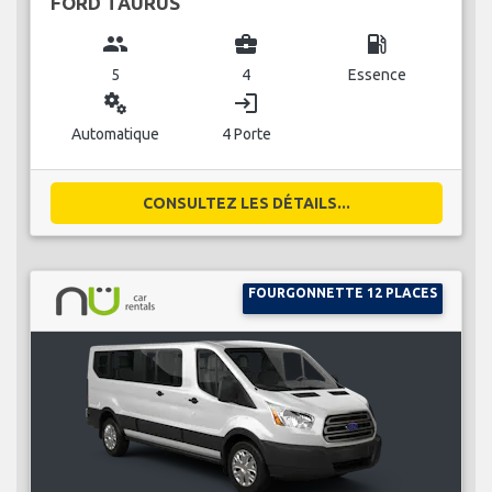
FORD TAURUS
group
business_center
local_gas_station
5
4
Essence
miscellaneous_services
login
Automatique
4 Porte
CONSULTEZ LES DÉTAILS...
FOURGONNETTE 12 PLACES