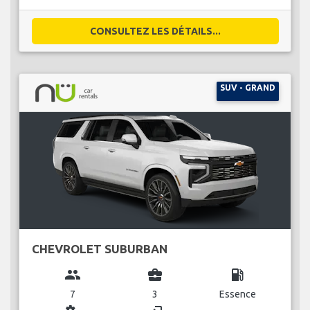
CONSULTEZ LES DÉTAILS...
SUV - GRAND
CHEVROLET SUBURBAN
group
business_center
local_gas_station
7
3
Essence