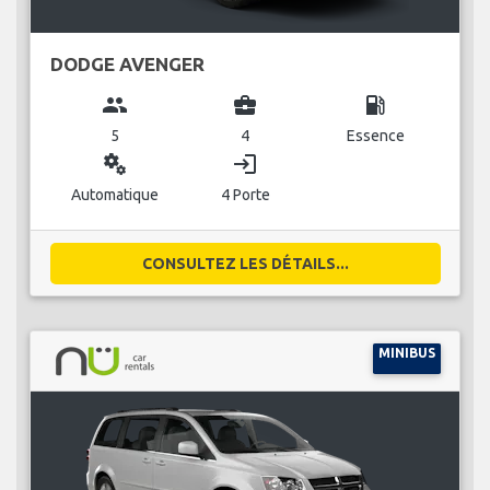
DODGE AVENGER
group
business_center
local_gas_station
5
4
Essence
miscellaneous_services
login
Automatique
4 Porte
CONSULTEZ LES DÉTAILS...
MINIBUS