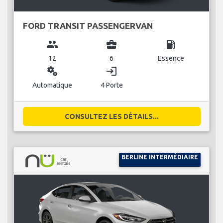
FORD TRANSIT PASSENGERVAN
group
business_center
local_gas_station
12
6
Essence
miscellaneous_services
login
Automatique
4 Porte
CONSULTEZ LES DÉTAILS...
BERLINE INTERMÉDIAIRE