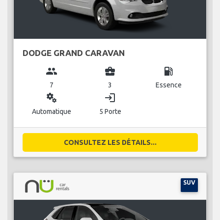
DODGE GRAND CARAVAN
group
business_center
local_gas_station
7
3
Essence
miscellaneous_services
login
Automatique
5 Porte
CONSULTEZ LES DÉTAILS...
SUV