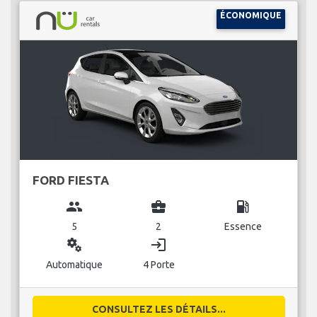
ÉCONOMIQUE
FORD FIESTA
group
business_center
local_gas_station
5
2
Essence
miscellaneous_services
login
Automatique
4 Porte
CONSULTEZ LES DÉTAILS...