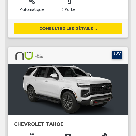
miscellaneous_services
login
Automatique
5 Porte
CONSULTEZ LES DÉTAILS...
SUV
CHEVROLET TAHOE
group
business_center
local_gas_station