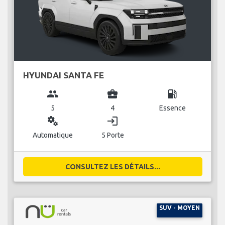
HYUNDAI SANTA FE
group
business_center
local_gas_station
5
4
Essence
miscellaneous_services
login
Automatique
5 Porte
CONSULTEZ LES DÉTAILS...
SUV - MOYEN