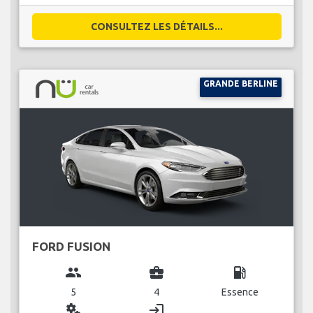
CONSULTEZ LES DÉTAILS...
GRANDE BERLINE
FORD FUSION
group
business_center
local_gas_station
5
4
Essence
miscellaneous_services
login