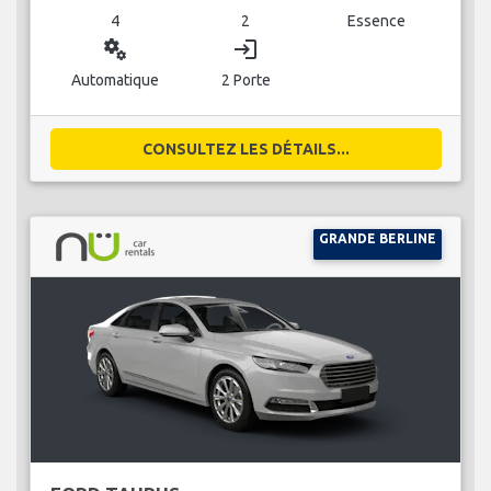
4
2
Essence
miscellaneous_services
login
Automatique
2 Porte
CONSULTEZ LES DÉTAILS...
GRANDE BERLINE