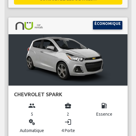
ÉCONOMIQUE
CHEVROLET SPARK
group
business_center
local_gas_station
5
2
Essence
miscellaneous_services
login
Automatique
4 Porte