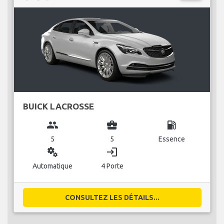
BUICK LACROSSE
group
business_center
local_gas_station
5
5
Essence
miscellaneous_services
login
Automatique
4 Porte
CONSULTEZ LES DÉTAILS...