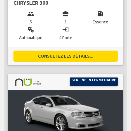
CHRYSLER 300
group
business_center
local_gas_station
5
3
Essence
miscellaneous_services
login
Automatique
4 Porte
CONSULTEZ LES DÉTAILS...
BERLINE INTERMÉDIAIRE