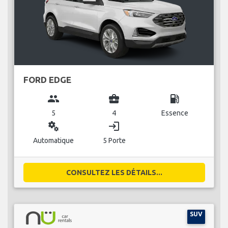
FORD EDGE
group
business_center
local_gas_station
5
4
Essence
miscellaneous_services
login
Automatique
5 Porte
CONSULTEZ LES DÉTAILS...
SUV