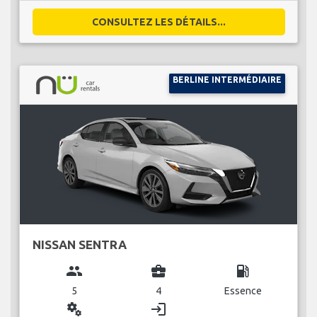
CONSULTEZ LES DÉTAILS...
BERLINE INTERMÉDIAIRE
NISSAN SENTRA
group
business_center
local_gas_station
5
4
Essence
miscellaneous_services
login