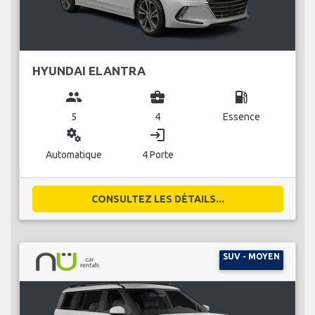
HYUNDAI ELANTRA
group
business_center
local_gas_station
5
4
Essence
miscellaneous_services
login
Automatique
4 Porte
CONSULTEZ LES DÉTAILS...
SUV - MOYEN