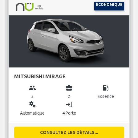
ÉCONOMIQUE
MITSUBISHI MIRAGE
group
business_center
local_gas_station
5
2
Essence
miscellaneous_services
login
Automatique
4 Porte
CONSULTEZ LES DÉTAILS...