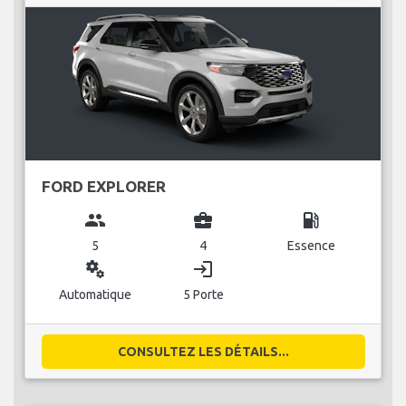
FORD EXPLORER
group
business_center
local_gas_station
5
4
Essence
miscellaneous_services
login
Automatique
5 Porte
CONSULTEZ LES DÉTAILS...