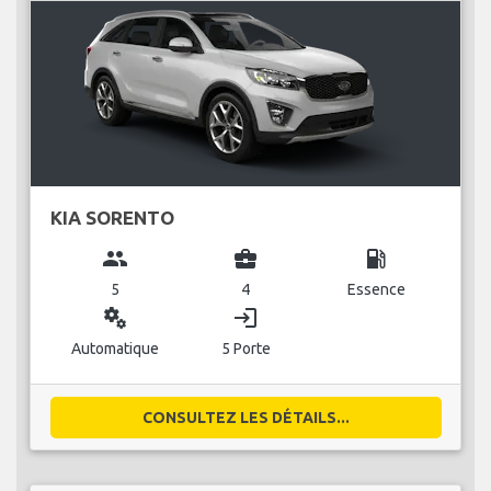
KIA SORENTO
group
business_center
local_gas_station
5
4
Essence
miscellaneous_services
login
Automatique
5 Porte
CONSULTEZ LES DÉTAILS...