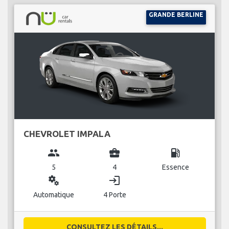
GRANDE BERLINE
CHEVROLET IMPALA
group
business_center
local_gas_station
5
4
Essence
miscellaneous_services
login
Automatique
4 Porte
CONSULTEZ LES DÉTAILS...