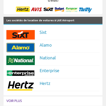
credit!
Les sociétés de location de voitures à LAX Aéroport
Sixt
Alamo
National
Enterprise
Hertz
VOIR PLUS