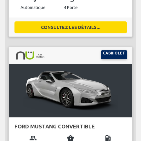
Automatique
4 Porte
CONSULTEZ LES DÉTAILS...
CABRIOLET
FORD MUSTANG CONVERTIBLE
group
business_center
local_gas_station