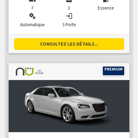
7
3
Essence
miscellaneous_services
login
Automatique
5 Porte
CONSULTEZ LES DÉTAILS...
PREMIUM