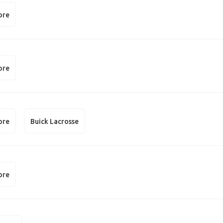
ore
ore
ore
Buick Lacrosse
ore