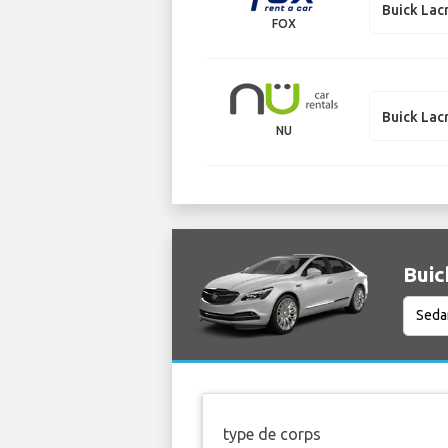
Buick Lac
FOX
Buick Lac
NU
Buic
type de corps