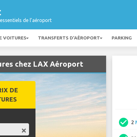
t
essentiels de l’aéroport
E VOITURES
TRANSFERTS D'AÉROPORT
PARKING
tures chez LAX Aéroport
RIX DE
TURES
check_circle
2