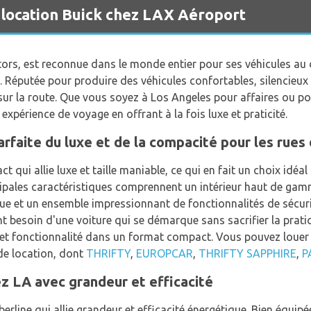
 location Buick chez LAX Aéroport
rs, est reconnue dans le monde entier pour ses véhicules au d
. Réputée pour produire des véhicules confortables, silencieux 
sur la route. Que vous soyez à Los Angeles pour affaires ou pour
expérience de voyage en offrant à la fois luxe et praticité.
parfaite du luxe et de la compacité pour les rues
qui allie luxe et taille maniable, ce qui en fait un choix idéal
ipales caractéristiques comprennent un intérieur haut de gamm
que et un ensemble impressionnant de fonctionnalités de sécuri
t besoin d'une voiture qui se démarque sans sacrifier la pratic
 et fonctionnalité dans un format compact. Vous pouvez louer l
de location, dont
THRIFTY
,
EUROPCAR
,
THRIFTY SAPPHIRE
,
P
z LA avec grandeur et efficacité
rline qui allie grandeur et efficacité énergétique. Bien équipée