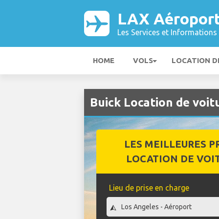
LAX Aéropor
Les Services et Informations 
HOME
VOLS
LOCATION D
Buick Location de voi
LES MEILLEURES P
LOCATION DE VOI
Lieu de prise en charge