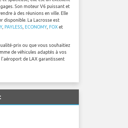
bagages. Son moteur V6 puissant et
ndre à des réunions en ville. Elle
 disponible. La Lacrosse est
Y
,
PAYLESS
,
ECONOMY
,
FOX
et
qualité-prix ou que vous souhaitiez
gamme de véhicules adaptés à vos
à l'aéroport de LAX garantissent
t