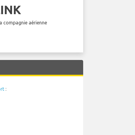
LINK
 la compagnie aérienne
rt
: