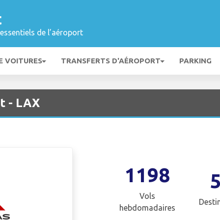
t
essentiels de l’aéroport
E VOITURES
TRANSFERTS D'AÉROPORT
PARKING
t - LAX
1198
Vols
Desti
hebdomadaires