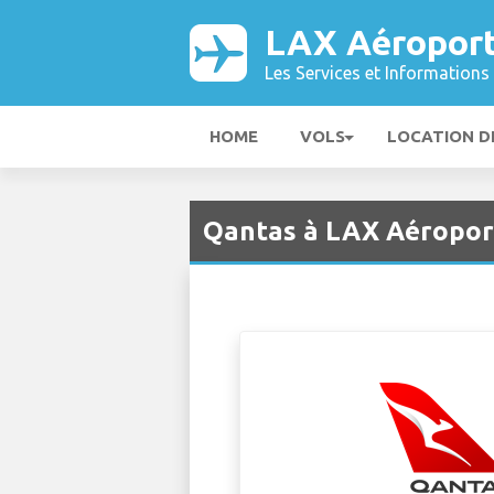
LAX Aéropor
Les Services et Informations 
HOME
VOLS
LOCATION D
Qantas à LAX Aéropor