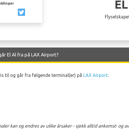
EL
oblinger
Flyselskapet
r El Al fra på LAX Airport?
s til og går fra følgende terminal(er) på
LAX Airport
:
ler kan og endres av ulike årsaker - sjekk alltid ankomst- og 