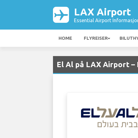
LAX Airport
Essential Airport Informasjo
HOME
FLYREISER
BILUTH
El Al på LAX Airport –