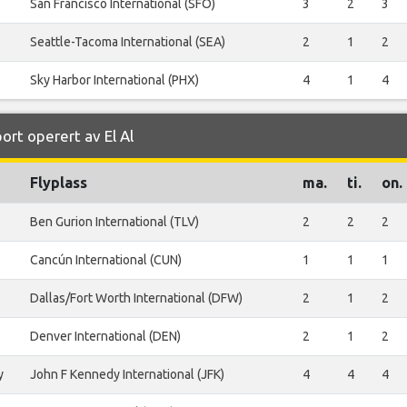
San Francisco International (SFO)
3
2
3
Seattle-Tacoma International (SEA)
2
1
2
Sky Harbor International (PHX)
4
1
4
ort operert av El Al
Flyplass
ma.
ti.
on.
Ben Gurion International (TLV)
2
2
2
Cancún International (CUN)
1
1
1
Dallas/Fort Worth International (DFW)
2
1
2
Denver International (DEN)
2
1
2
y
John F Kennedy International (JFK)
4
4
4