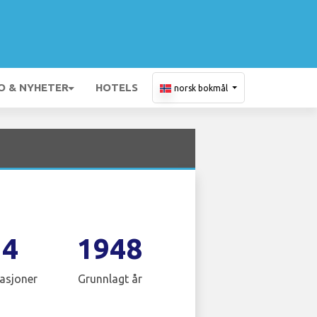
O & NYHETER
HOTELS
norsk bokmål
14
1948
asjoner
Grunnlagt år