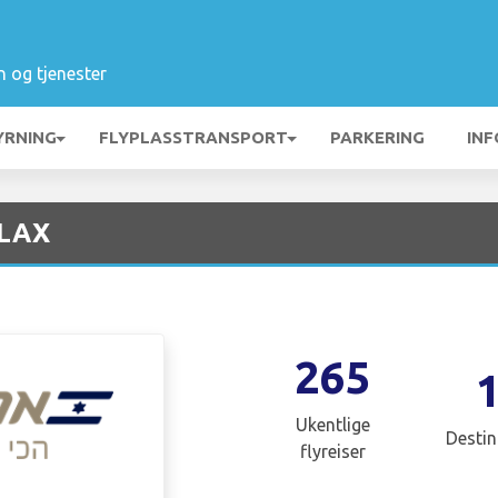
n og tjenester
YRNING
FLYPLASSTRANSPORT
PARKERING
INF
 LAX
265
Ukentlige
Destin
flyreiser