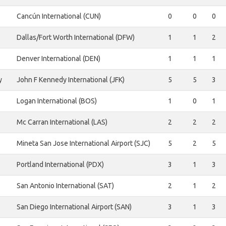
Cancún International (CUN)
0
0
0
Dallas/Fort Worth International (DFW)
1
1
2
Denver International (DEN)
1
1
1
y
John F Kennedy International (JFK)
5
5
3
Logan International (BOS)
1
0
1
Mc Carran International (LAS)
2
2
2
Mineta San Jose International Airport (SJC)
5
2
5
Portland International (PDX)
3
1
3
San Antonio International (SAT)
2
1
2
San Diego International Airport (SAN)
3
1
3