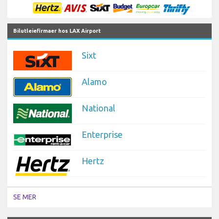
Bilutleiefirmaer hos LAX Airport
Sixt
Alamo
National
Enterprise
Hertz
SE MER