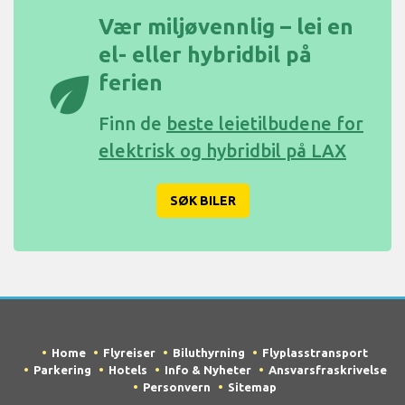
Vær miljøvennlig – lei en
el- eller hybridbil på
eco
ferien
Finn de
beste leietilbudene for
elektrisk og hybridbil på LAX
SØK BILER
Home
Flyreiser
Biluthyrning
Flyplasstransport
Parkering
Hotels
Info & Nyheter
Ansvarsfraskrivelse
Personvern
Sitemap