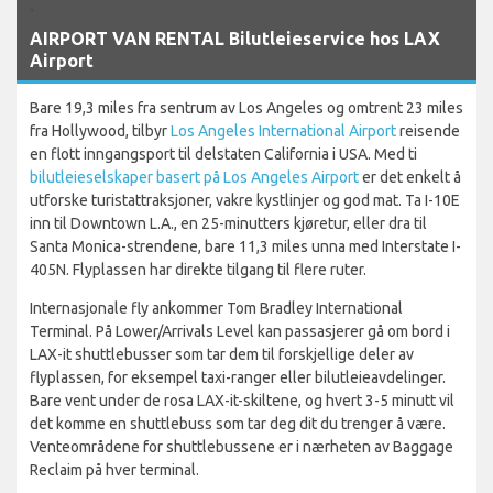
`
AIRPORT VAN RENTAL Bilutleieservice hos LAX
Airport
Bare 19,3 miles fra sentrum av Los Angeles og omtrent 23 miles
fra Hollywood, tilbyr
Los Angeles International Airport
reisende
en flott inngangsport til delstaten California i USA. Med ti
bilutleieselskaper basert på Los Angeles Airport
er det enkelt å
utforske turistattraksjoner, vakre kystlinjer og god mat. Ta I-10E
inn til Downtown L.A., en 25-minutters kjøretur, eller dra til
Santa Monica-strendene, bare 11,3 miles unna med Interstate I-
405N. Flyplassen har direkte tilgang til flere ruter.
Internasjonale fly ankommer Tom Bradley International
Terminal. På Lower/Arrivals Level kan passasjerer gå om bord i
LAX-it shuttlebusser som tar dem til forskjellige deler av
flyplassen, for eksempel taxi-ranger eller bilutleieavdelinger.
Bare vent under de rosa LAX-it-skiltene, og hvert 3-5 minutt vil
det komme en shuttlebuss som tar deg dit du trenger å være.
Venteområdene for shuttlebussene er i nærheten av Baggage
Reclaim på hver terminal.