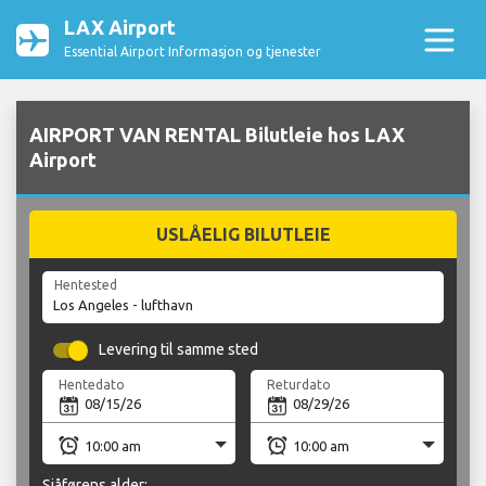
LAX Airport
Essential Airport Informasjon og tjenester
AIRPORT VAN RENTAL Bilutleie hos LAX
Airport
USLÅELIG BILUTLEIE
Hentested
Levering til samme sted
Hentedato
Returdato
Sjåførens alder: