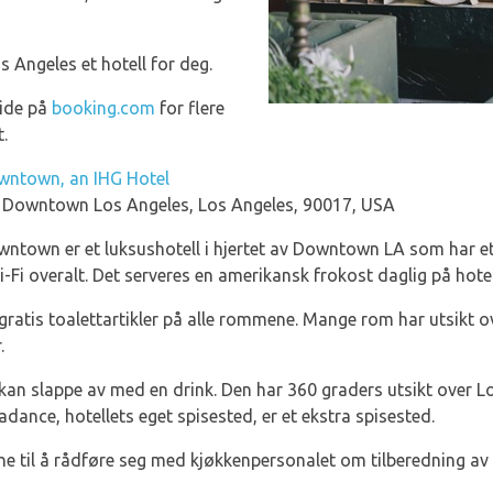
s Angeles et hotell for deg.
side på
booking.com
for flere
.
owntown, an IHG Hotel
, Downtown Los Angeles, Los Angeles, 90017, USA
wntown er et luksushotell i hjertet av Downtown LA som har et
i-Fi overalt. Det serveres en amerikansk frokost daglig på hotel
g gratis toalettartikler på alle rommene. Mange rom har utsikt o
.
e kan slappe av med en drink. Den har 360 graders utsikt over 
adance, hotellets eget spisested, er et ekstra spisested.
 til å rådføre seg med kjøkkenpersonalet om tilberedning av 