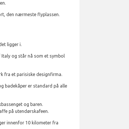
en.
ort, den nærmeste flyplassen.
t ligger i.
 Italy og står nå som et symbol
 fra et parisiske designfirma.
og badekåper er standard på alle
akbassenget og baren.
affe på utendørskafeen.
er innenfor 10 kilometer fra