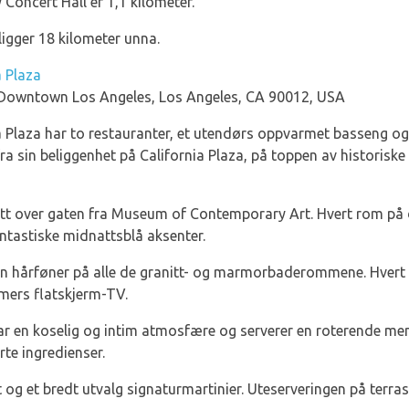
 Concert Hall er 1,1 kilometer.
ligger 18 kilometer unna.
a Plaza
, Downtown Los Angeles, Los Angeles, CA 90012, USA
 Plaza har to restauranter, et utendørs oppvarmet basseng og 
ra sin beliggenhet på California Plaza, på toppen av historiske
ett over gaten fra Museum of Contemporary Art. Hvert rom på de
ntastiske midnattsblå aksenter.
 en hårføner på alle de granitt- og marmorbaderommene. Hvert 
mers flatskjerm-TV.
r en koselig og intim atmosfære og serverer en roterende men
te ingredienser.
og et bredt utvalg signaturmartinier. Uteserveringen på terras