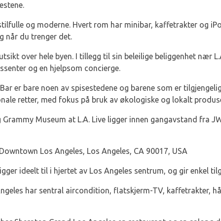
jestene.
stilfulle og moderne. Hvert rom har minibar, kaffetrakter og i
eg når du trenger det.
ikt over hele byen. I tillegg til sin beleilige beliggenhet nær L.
gssenter og en hjelpsom concierge.
 Bar er bare noen av spisestedene og barene som er tilgjengeli
onale retter, med fokus på bruk av økologiske og lokalt produs
 Grammy Museum at L.A. Live ligger innen gangavstand fra JW
 Downtown Los Angeles, Los Angeles, CA 90017, USA
gger ideelt til i hjertet av Los Angeles sentrum, og gir enkel tilg
geles har sentral aircondition, flatskjerm-TV, kaffetrakter, h