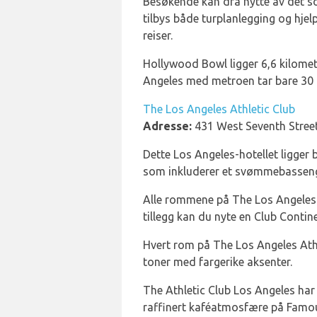
Besøkende kan dra nytte av det so
tilbys både turplanlegging og hjelp
reiser.
Hollywood Bowl ligger 6,6 kilomete
Angeles med metroen tar bare 30 
The Los Angeles Athletic Club
Adresse:
431 West Seventh Stree
Dette Los Angeles-hotellet ligger 
som inkluderer et svømmebasseng 
Alle rommene på The Los Angeles Ath
tillegg kan du nyte en Club Contin
Hvert rom på The Los Angeles Athl
toner med fargerike aksenter.
The Athletic Club Los Angeles har 
raffinert kaféatmosfære på Famou