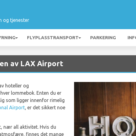
n og tjenester
YRNING
FLYPLASSTRANSPORT
PARKERING
INF
ten av LAX Airport
av hoteller og
nhver lommebok. Enten du er
lig som ligger innenfor rimelig
onal Airport
, er det sikkert noe
, nær all aktivitet. Hvis du
 atmosfære, finnes det mange