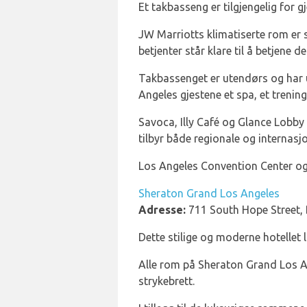
Et takbasseng er tilgjengelig for g
JW Marriotts klimatiserte rom er 
betjenter står klare til å betjene d
Takbassenget er utendørs og har uts
Angeles gjestene et spa, et trenin
Savoca, Illy Café og Glance Lobby
tilbyr både regionale og internasj
Los Angeles Convention Center og
Sheraton Grand Los Angeles
Adresse:
711 South Hope Street,
Dette stilige og moderne hotellet li
Alle rom på Sheraton Grand Los An
strykebrett.