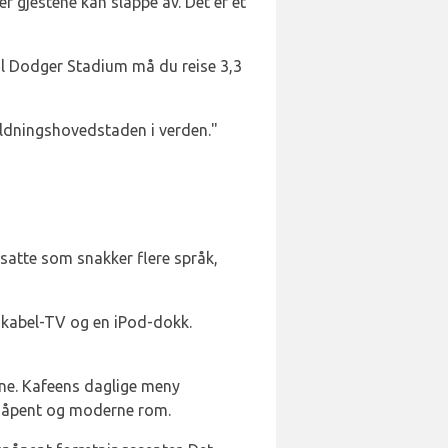
r gjestene kan slappe av. Det er et
til Dodger Stadium må du reise 3,3
oldningshovedstaden i verden."
nsatte som snakker flere språk,
rt kabel-TV og en iPod-dokk.
tene. Kafeens daglige meny
ig, åpent og moderne rom.