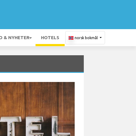
O & NYHETER
HOTELS
norsk bokmål