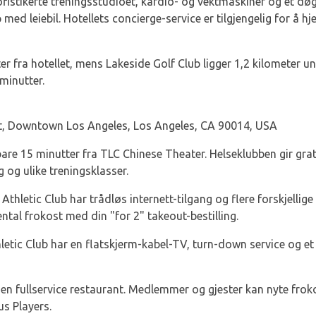
fistikerte treningsstudioet, kardio- og vektmaskiner og et dø
 med leiebil. Hotellets concierge-service er tilgjengelig for å
r fra hotellet, mens Lakeside Golf Club ligger 1,2 kilometer un
minutter.
t, Downtown Los Angeles, Los Angeles, CA 90014, USA
bare 15 minutter fra TLC Chinese Theater. Helseklubben gir grati
og ulike treningsklasser.
letic Club har trådløs internett-tilgang og flere forskjellige m
ental frokost med din "for 2" takeout-bestilling.
etic Club har en flatskjerm-kabel-TV, turn-down service og et 
en fullservice restaurant. Medlemmer og gjester kan nyte froko
s Players.