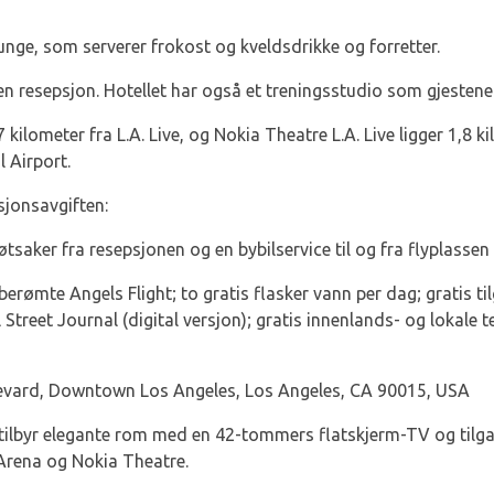
ounge, som serverer frokost og kveldsdrikke og forretter.
n resepsjon. Hotellet har også et treningsstudio som gjestene
kilometer fra L.A. Live, og Nokia Theatre L.A. Live ligger 1,8 ki
l Airport.
sjonsavgiften:
tsaker fra resepsjonen og en bybilservice til og fra flyplasse
rømte Angels Flight; to gratis flasker vann per dag; gratis til
ll Street Journal (digital versjon); gratis innenlands- og lokale 
vard, Downtown Los Angeles, Los Angeles, CA 90015, USA
tilbyr elegante rom med en 42-tommers flatskjerm-TV og tilgang
Arena og Nokia Theatre.