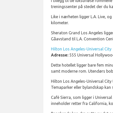
I tillegg til de luksuriøse rommen
treningssenter på stedet der du k
Like i nærheten ligger L.A. Live, 
kilometer.
Sheraton Grand Los Angeles ligger
Gåavstand til L.A. Convention Cente
Hilton Los Angeles-Universal City
Adresse:
555 Universal Hollywood
Dette hotellet ligger bare fem min
samt moderne rom. Utendørs bobl
Hilton Los Angeles-Universal City 
Temaparker eller bylandskap kan 
Café Sierra, som ligger i Universa
inneholder retter fra California, k