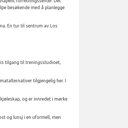
gnåpent forretningssenter. Det
 hjelpe besøkende med å planlegge
na. En tur til sentrum av Los
s tilgang til treningsstudioet,
atalternativer tilgjengelig her. I
kjøleskap, og er innredet i mørke
st og lunsj i en uformell, men