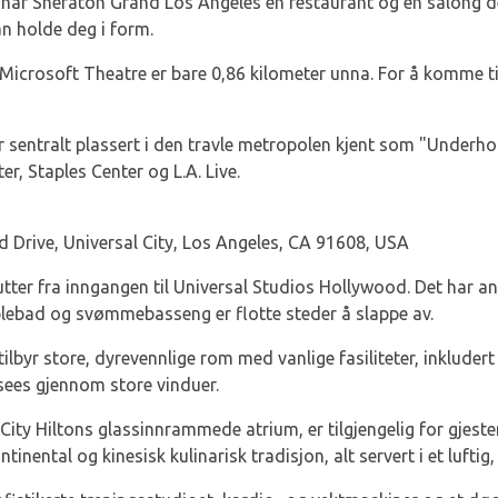
e har Sheraton Grand Los Angeles en restaurant og en salong de
an holde deg i form.
og Microsoft Theatre er bare 0,86 kilometer unna. For å komme 
 sentralt plassert i den travle metropolen kjent som "Underh
r, Staples Center og L.A. Live.
 Drive, Universal City, Los Angeles, CA 91608, USA
utter fra inngangen til Universal Studios Hollywood. Det har a
ebad og svømmebasseng er flotte steder å slappe av.
tilbyr store, dyrevennlige rom med vanlige fasiliteter, inklude
sees gjennom store vinduer.
l City Hiltons glassinnrammede atrium, er tilgjengelig for gjes
ontinental og kinesisk kulinarisk tradisjon, alt servert i et luft