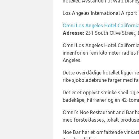
hotellet. Avstanden til Walt Disney
Los Angeles International Airport 
Omni Los Angeles Hotel Californi
Adresse:
251 South Olive Street
Omni Los Angeles Hotel California
innenfor en fem kilometer radius f
Angeles.
Dette overdådige hotellet ligger r
rike sjokoladebrune farger med fa
Det er et opplyst sminke speil og
badekåpe, hårføner og en 42-tom
Omni's Noe Restaurant and Bar ha
med førsteklasses, lokalt produser
Noe Bar har et omfattende vinkart 