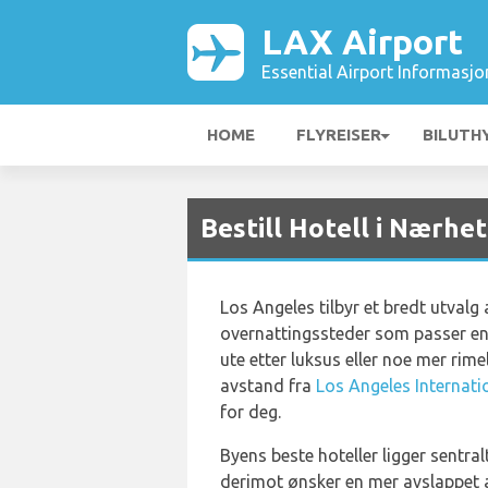
LAX Airport
Essential Airport Informasjo
HOME
FLYREISER
BILUTH
Bestill Hotell i Nærhe
Los Angeles tilbyr et bredt utvalg 
overnattingssteder som passer e
ute etter luksus eller noe mer rime
avstand fra
Los Angeles Internati
for deg.
Byens beste hoteller ligger sentralt
derimot ønsker en mer avslappet