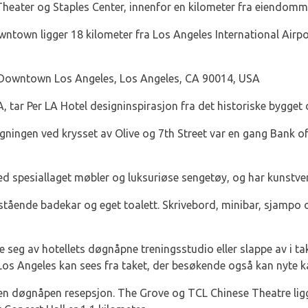
Theater og Staples Center, innenfor en kilometer fra eiendomm
wntown ligger 18 kilometer fra Los Angeles International Airp
, Downtown Los Angeles, Los Angeles, CA 90014, USA
 tar Per LA Hotel designinspirasjon fra det historiske bygget de
ningen ved krysset av Olive og 7th Street var en gang Bank of
d spesiallaget møbler og luksuriøse sengetøy, og har kunstverk
tående badekar og eget toalett. Skrivebord, minibar, sjampo 
e seg av hotellets døgnåpne treningsstudio eller slappe av i t
os Angeles kan sees fra taket, der besøkende også kan nyte k
 en døgnåpen resepsjon. The Grove og TCL Chinese Theatre ligg