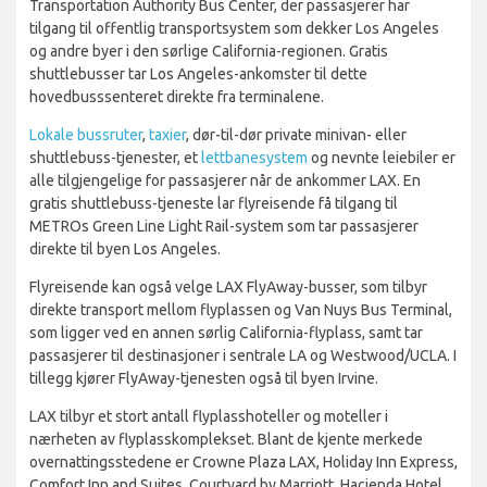
Transportation Authority Bus Center, der passasjerer har
tilgang til offentlig transportsystem som dekker Los Angeles
og andre byer i den sørlige California-regionen. Gratis
shuttlebusser tar Los Angeles-ankomster til dette
hovedbusssenteret direkte fra terminalene.
Lokale bussruter
,
taxier
, dør-til-dør private minivan- eller
shuttlebuss-tjenester, et
lettbanesystem
og nevnte leiebiler er
alle tilgjengelige for passasjerer når de ankommer LAX. En
gratis shuttlebuss-tjeneste lar flyreisende få tilgang til
METROs Green Line Light Rail-system som tar passasjerer
direkte til byen Los Angeles.
Flyreisende kan også velge LAX FlyAway-busser, som tilbyr
direkte transport mellom flyplassen og Van Nuys Bus Terminal,
som ligger ved en annen sørlig California-flyplass, samt tar
passasjerer til destinasjoner i sentrale LA og Westwood/UCLA. I
tillegg kjører FlyAway-tjenesten også til byen Irvine.
LAX tilbyr et stort antall flyplasshoteller og moteller i
nærheten av flyplasskomplekset. Blant de kjente merkede
overnattingsstedene er Crowne Plaza LAX, Holiday Inn Express,
Comfort Inn and Suites, Courtyard by Marriott, Hacienda Hotel,