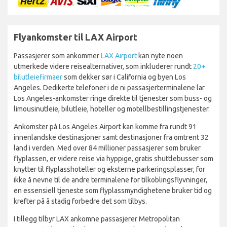
Flyankomster til LAX Airport
Passasjerer som ankommer
LAX Airport
kan nyte noen
utmerkede videre reisealternativer, som inkluderer rundt
20+
bilutleiefirmaer
som dekker sør i California og byen Los
Angeles. Dedikerte telefoner i de ni passasjerterminalene lar
Los Angeles-ankomster ringe direkte til tjenester som buss- og
limousinutleie, bilutleie, hoteller og motellbestillingstjenester.
Ankomster på Los Angeles Airport kan komme fra rundt 91
innenlandske destinasjoner samt destinasjoner fra omtrent 32
land i verden. Med over 84 millioner passasjerer som bruker
flyplassen, er videre reise via hyppige, gratis shuttlebusser som
knytter til flyplasshoteller og eksterne parkeringsplasser, for
ikke å nevne til de andre terminalene for tilkoblingsflyvninger,
en essensiell tjeneste som flyplassmyndighetene bruker tid og
krefter på å stadig forbedre det som tilbys.
I tillegg tilbyr LAX ankomne passasjerer Metropolitan