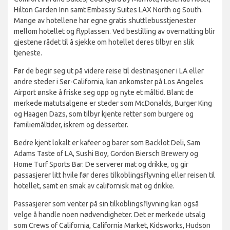
Hilton Garden Inn samt Embassy Suites LAX North og South.
Mange av hotellene har egne gratis shuttlebusstjenester
mellom hotellet og flyplassen. Ved bestilling av overnatting blir
gjestene rådet til å sjekke om hotellet deres tilbyr en slik
tjeneste.
Før de begir seg ut på videre reise til destinasjoner i LA eller
andre steder i Sør-California, kan ankomster på Los Angeles
Airport ønske å friske seg opp og nyte et måltid. Blant de
merkede matutsalgene er steder som McDonalds, Burger King
og Haagen Dazs, som tilbyr kjente retter som burgere og
familiemåltider, iskrem og desserter.
Bedre kjent lokalt er kafeer og barer som Backlot Deli, Sam
Adams Taste of LA, Sushi Boy, Gordon Biersch Brewery og
Home Turf Sports Bar. De serverer mat og drikke, og gir
passasjerer litt hvile før deres tilkoblingsflyvning eller reisen til
hotellet, samt en smak av californisk mat og drikke.
Passasjerer som venter på sin tilkoblingsflyvning kan også
velge å handle noen nødvendigheter. Det er merkede utsalg
som Crews of California, California Market, Kidsworks, Hudson