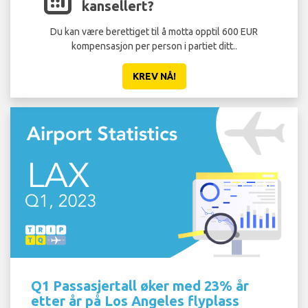
kansellert?
Du kan være berettiget til å motta opptil 600 EUR
kompensasjon per person i partiet ditt..
KREV NÅ!
Q1 Passasjertall øker med 23% år
etter år på Los Angeles flyplass