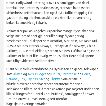
News, Hollywood Store og I Love LA som ligger ved de ni
terminalene - internasjonale passasjerer som har passert
sikkerhetskontrollsonen, kan også nyte tollfri shopping for
gaver, mote og tilbehør, smykker, elektronikk, suvenirer og
bøker, kosmetikk og tobakk.
Ankomster på Los Angeles Airport har mange flyselskaper å
velge mellom når det gjelder tilkoblingsflyvninger og
destinasjoner. Selskaper som Aeroflot, Air Berlin, Air Tahiti Nui,
Alaska Airlines, British Airways, Cathay Pacific Airways, China
Airlines, El Al Israel Airlines, Korean Airlines, Lufthansa og Iberia
Airlines er bare et lite utvalg av de 75 eller flere selskapene
som tilbyr videre reisealternativer.
Blant bilutleieleverandørene på flyplassen er kjente selskaper
som
Alamo
og
Avis
,
Budget
og
Dollar
,
Enterprise
og
Hertz
,
National
,
Fox
,
Payless
,
Sixt
og
Thrifty
. Som offisielle
bilutleieleverandører har representantene for disse
selskapene tillatelse til å møte ankomne passasjerer under den
lilla skiltingen for "Rental Car Shuttles", som ligger på Lower
Ground Arrivals Level, nemlig rett utenfor
bagasjeutleveringsområdet.