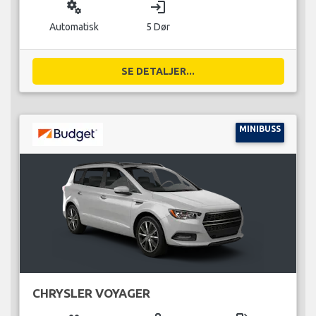
miscellaneous_services
login
Automatisk
5 Dør
SE DETALJER...
MINIBUSS
CHRYSLER VOYAGER