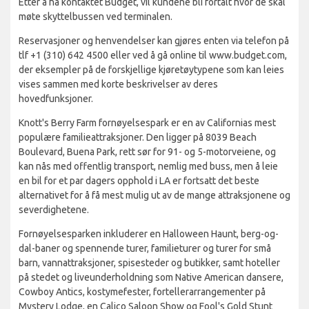
Etter å ha kontaktet Budget, vil kundene bli fortalt hvor de skal
møte skyttelbussen ved terminalen.
Reservasjoner og henvendelser kan gjøres enten via telefon på
tlf +1 (310) 642 4500 eller ved å gå online til www.budget.com,
der eksempler på de forskjellige kjøretøytypene som kan leies
vises sammen med korte beskrivelser av deres
hovedfunksjoner.
Knott's Berry Farm fornøyelsespark er en av Californias mest
populære familieattraksjoner. Den ligger på 8039 Beach
Boulevard, Buena Park, rett sør for 91- og 5-motorveiene, og
kan nås med offentlig transport, nemlig med buss, men å leie
en bil for et par dagers opphold i LA er fortsatt det beste
alternativet for å få mest mulig ut av de mange attraksjonene og
severdighetene.
Fornøyelsesparken inkluderer en Halloween Haunt, berg-og-
dal-baner og spennende turer, familieturer og turer for små
barn, vannattraksjoner, spisesteder og butikker, samt hoteller
på stedet og liveunderholdning som Native American dansere,
Cowboy Antics, kostymefester, fortellerarrangementer på
Mystery Lodge, en Calico Saloon Show og Fool's Gold Stunt