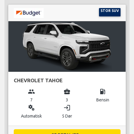
STOR SUV
CHEVROLET TAHOE
group
business_center
local_gas_station
7
3
Bensin
miscellaneous_services
login
Automatisk
5 Dør