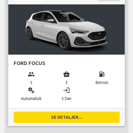
FORD FOCUS
group
business_center
local_gas_station
5
3
Bensin
miscellaneous_services
login
Automatisk
5 Dør
SE DETALJER...