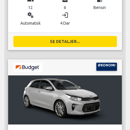
12
6
Bensin
miscellaneous_services
login
Automatisk
4 Dør
SE DETALJER...
ØKONOMI