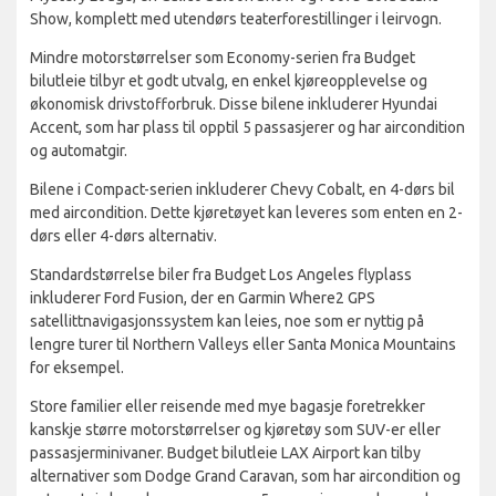
Show, komplett med utendørs teaterforestillinger i leirvogn.
Mindre motorstørrelser som Economy-serien fra Budget
bilutleie tilbyr et godt utvalg, en enkel kjøreopplevelse og
økonomisk drivstofforbruk. Disse bilene inkluderer Hyundai
Accent, som har plass til opptil 5 passasjerer og har aircondition
og automatgir.
Bilene i Compact-serien inkluderer Chevy Cobalt, en 4-dørs bil
med aircondition. Dette kjøretøyet kan leveres som enten en 2-
dørs eller 4-dørs alternativ.
Standardstørrelse biler fra Budget Los Angeles flyplass
inkluderer Ford Fusion, der en Garmin Where2 GPS
satellittnavigasjonssystem kan leies, noe som er nyttig på
lengre turer til Northern Valleys eller Santa Monica Mountains
for eksempel.
Store familier eller reisende med mye bagasje foretrekker
kanskje større motorstørrelser og kjøretøy som SUV-er eller
passasjerminivaner. Budget bilutleie LAX Airport kan tilby
alternativer som Dodge Grand Caravan, som har aircondition og