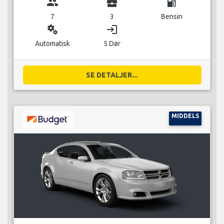
group
business_center
local_gas_station
7
3
Bensin
miscellaneous_services
login
Automatisk
5 Dør
SE DETALJER...
MIDDELS