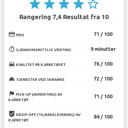
star
star
star
star
star_border
Rangering 7,4 Resultat fra 10
credit_card
71 / 100
PRIS
timer
9 minutter
GJENNOMSNITTLIG VENTING
directions_car
76 / 100
KVALITET PÅ KJØRETØYET
room_service
72 / 100
TJENESTER VED SKRANKE
flag
PICK-UP (AVHENTING) AV
71 / 100
KJØRETØY
beenhere
DROP-OFF (TILBAKELEVERING) AV
84 / 100
KJØRETØY