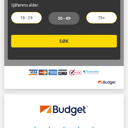
Sjåførens alder:
18 - 29
70+
30 - 69
SØK