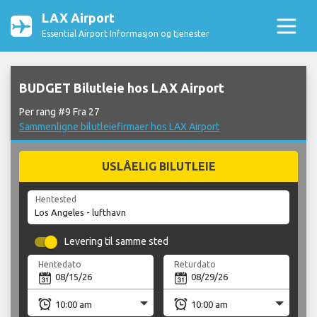
LAX Airport
Essential Airport Informasjon og tjenester
BUDGET Bilutleie hos LAX Airport
Per rang #9 Fra 27
Sammenligne bilutleiefirmaer hos LAX Airport
USLÅELIG BILUTLEIE
Hentested
Levering til samme sted
Hentedato
Returdato