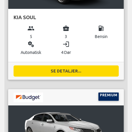
KIA SOUL
group
business_center
local_gas_station
5
3
Bensin
miscellaneous_services
login
Automatisk
4 Dør
SE DETALJER...
PREMIUM