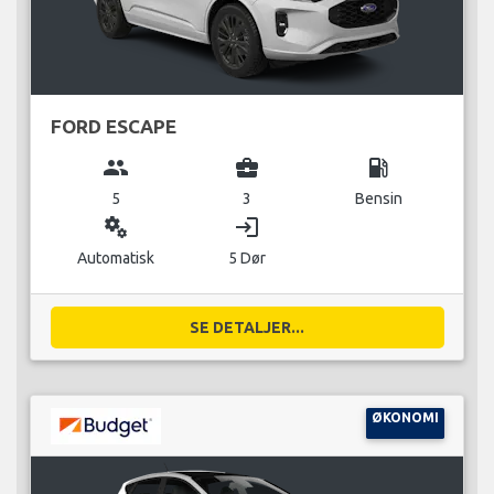
FORD ESCAPE
group
business_center
local_gas_station
5
3
Bensin
miscellaneous_services
login
Automatisk
5 Dør
SE DETALJER...
ØKONOMI