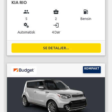
KIA RIO
group
business_center
local_gas_station
5
2
Bensin
miscellaneous_services
login
Automatisk
4 Dør
SE DETALJER...
KOMPAKT