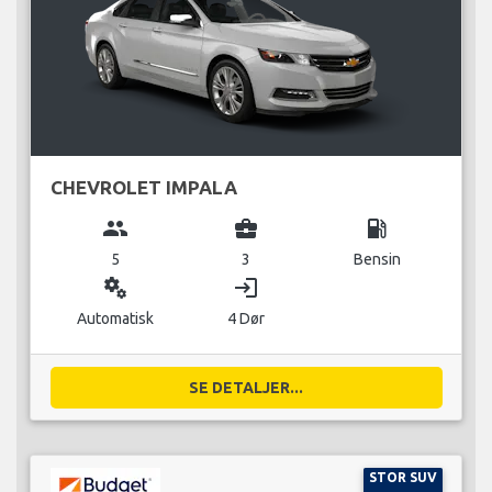
CHEVROLET IMPALA
group
business_center
local_gas_station
5
3
Bensin
miscellaneous_services
login
Automatisk
4 Dør
SE DETALJER...
STOR SUV