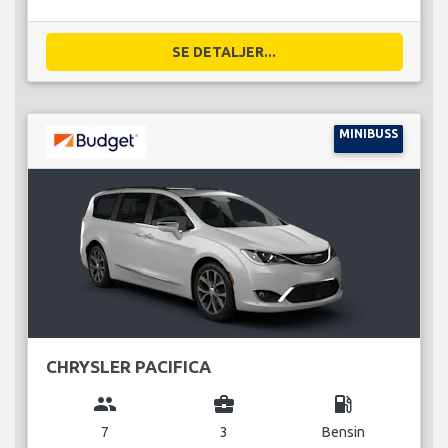
SE DETALJER...
MINIBUSS
CHRYSLER PACIFICA
group
business_center
local_gas_station
7
3
Bensin