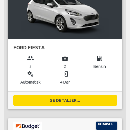
FORD FIESTA
group
business_center
local_gas_station
5
2
Bensin
miscellaneous_services
login
Automatisk
4 Dør
SE DETALJER...
KOMPAKT