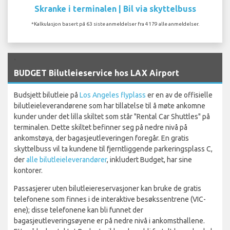
Skranke i terminalen | Bil via skyttelbuss
*Kalkulasjon basert på 63 siste anmeldelser fra 4179 alle anmeldelser.
`
BUDGET Bilutleieservice hos LAX Airport
Budsjett bilutleie på
Los Angeles flyplass
er en av de offisielle
bilutleieleverandørene som har tillatelse til å møte ankomne
kunder under det lilla skiltet som står "Rental Car Shuttles" på
terminalen. Dette skiltet befinner seg på nedre nivå på
ankomstøya, der bagasjeutleveringen foregår. En gratis
skyttelbuss vil ta kundene til fjerntliggende parkeringsplass C,
der
alle bilutleieleverandører
, inkludert Budget, har sine
kontorer.
Passasjerer uten bilutleiereservasjoner kan bruke de gratis
telefonene som finnes i de interaktive besøkssentrene (VIC-
ene); disse telefonene kan bli funnet der
bagasjeutleveringsøyene er på nedre nivå i ankomsthallene.