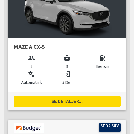
MAZDA CX-5
group
business_center
local_gas_station
5
3
Bensin
miscellaneous_services
login
Automatisk
5 Dør
SE DETALJER...
STOR SUV