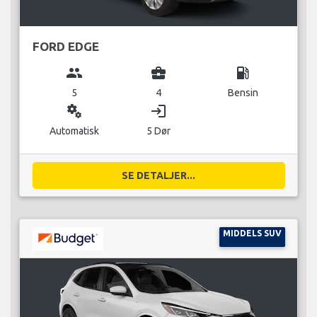
FORD EDGE
group
business_center
local_gas_station
5
4
Bensin
miscellaneous_services
login
Automatisk
5 Dør
SE DETALJER...
MIDDELS SUV