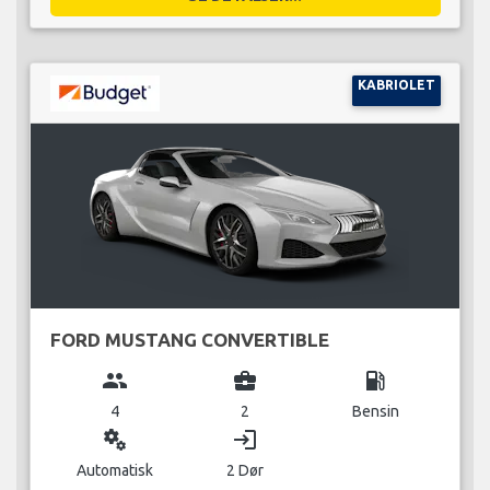
KABRIOLET
FORD MUSTANG CONVERTIBLE
group
business_center
local_gas_station
4
2
Bensin
miscellaneous_services
login
Automatisk
2 Dør