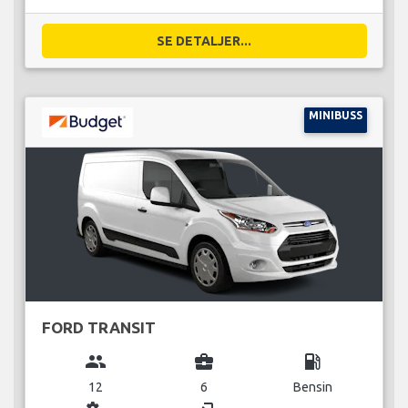
SE DETALJER...
MINIBUSS
FORD TRANSIT
group
business_center
local_gas_station
12
6
Bensin