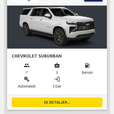
CHEVROLET SUBURBAN
group
business_center
local_gas_station
7
3
Bensin
miscellaneous_services
login
Automatisk
5 Dør
SE DETALJER...