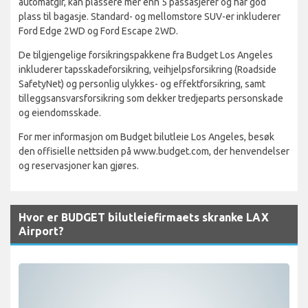
automatgir, kan plassere mer enn 5 passasjerer og har god
plass til bagasje. Standard- og mellomstore SUV-er inkluderer
Ford Edge 2WD og Ford Escape 2WD.
De tilgjengelige forsikringspakkene fra Budget Los Angeles
inkluderer tapsskadeforsikring, veihjelpsforsikring (Roadside
SafetyNet) og personlig ulykkes- og effektforsikring, samt
tilleggsansvarsforsikring som dekker tredjeparts personskade
og eiendomsskade.
For mer informasjon om Budget bilutleie Los Angeles, besøk
den offisielle nettsiden på www.budget.com, der henvendelser
og reservasjoner kan gjøres.
Hvor er BUDGET bilutleiefirmaets skranke LAX
Airport?