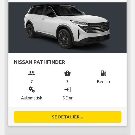
NISSAN PATHFINDER
group
business_center
local_gas_station
7
3
Bensin
miscellaneous_services
login
Automatisk
5 Dør
SE DETALJER...