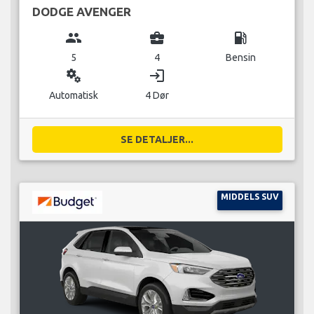
DODGE AVENGER
group
business_center
local_gas_station
5
4
Bensin
miscellaneous_services
login
Automatisk
4 Dør
SE DETALJER...
MIDDELS SUV