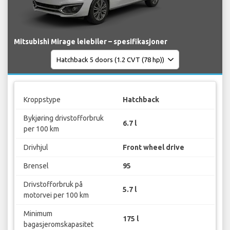
Mitsubishi Mirage leiebiler – spesifikasjoner
Kroppstype
Hatchback
Bykjøring drivstofforbruk
6.7 l
per 100 km
Drivhjul
Front wheel drive
Brensel
95
Drivstofforbruk på
5.7 l
motorvei per 100 km
Minimum
175 l
bagasjeromskapasitet