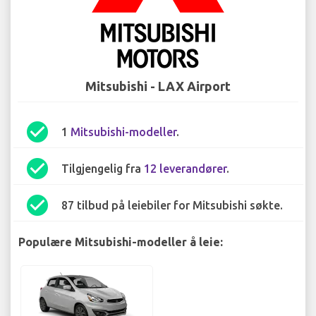
Mitsubishi - LAX Airport
check_circle
1
Mitsubishi-modeller
.
check_circle
Tilgjengelig fra
12 leverandører
.
check_circle
87 tilbud på leiebiler for Mitsubishi søkte.
Populære Mitsubishi-modeller å leie: