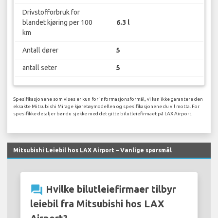
Drivstofforbruk for
blandet kjøring per 100
6.3 l
km
Antall dører
5
antall seter
5
Spesifikasjonene som vises er kun for informasjonsformål, vi kan ikke garantere den
eksakte Mitsubishi Mirage kjøretøymodellen og spesifikasjonene du vil motta. For
spesifikke detaljer bør du sjekke med det gitte bilutleiefirmaet på LAX Airport.
Mitsubishi Leiebil hos LAX Airport – Vanlige spørsmål
question_answer
Hvilke bilutleiefirmaer tilbyr
leiebil fra Mitsubishi hos LAX