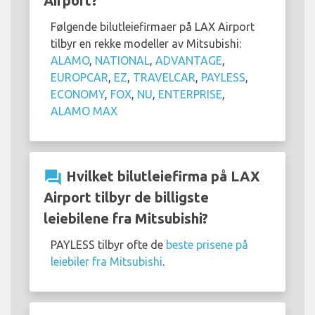
Airport?
Følgende bilutleiefirmaer på LAX Airport
tilbyr en rekke modeller av Mitsubishi:
ALAMO
,
NATIONAL
,
ADVANTAGE
,
EUROPCAR
,
EZ
,
TRAVELCAR
,
PAYLESS
,
ECONOMY
,
FOX
,
NU
,
ENTERPRISE
,
ALAMO MAX
question_answer
Hvilket bilutleiefirma på LAX
Airport tilbyr de billigste
leiebilene fra Mitsubishi?
PAYLESS tilbyr ofte de
beste prisene på
leiebiler fra Mitsubishi
.