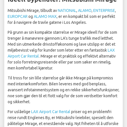
Mitsubishi Mirage, tilbudt av
NATIONAL
,
ALAMO
,
ENTERPRISE
,
EUROPCAR
og
ALAMO MAX
, er en kompakt bil som er perfekt
for å navigere de travle gatene i Los Angeles.
På grunn av sin kompakte størrelse er Mirage ideell for de som
trenger å manøvrere gjennom LA's tunge trafikk med letthet.
Med sin utmerkede drivstofføkonomi og lave utslipp er det et
miljøbevisst valg for kunder som leter etter en fantastisk
LAX
Airport Car Rental
. Mirage er et praktisk og effektivt alternativ
for solo forretningsreisende eller par som søker en rimelig,
men komfortabel kjøretur.
Til tross for sin lille størrelse går ikke Mirage på kompromiss
med interiørkomforten. Bilen leveres med god benplass,
avansert infotainmentsystem og en rekke sikkerhetsfunksjoner,
noe som gjør den til et flott valg for de som verdsetter komfort
og sikkerhet.
For uslåelige
LAX Airport Car Rental
priser og en problemfri
reise rundt Englenes By, er Mitsubishi-leiebiler, spesielt den
pålitelige Mirage, et enestående valg. Nyt friheten til å utforske