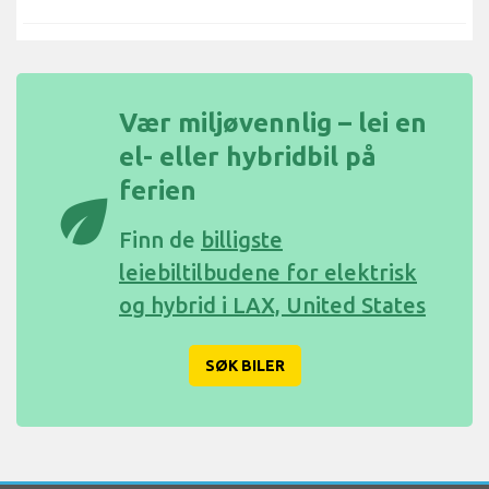
Vær miljøvennlig – lei en
el- eller hybridbil på
ferien
eco
Finn de
billigste
leiebiltilbudene for elektrisk
og hybrid i LAX, United States
SØK BILER