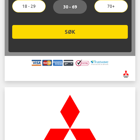
18 - 29
70+
30 - 69
SØK