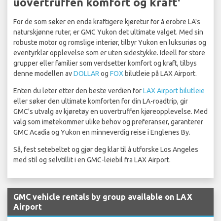
uovertruffen komfort og kraft'
For de som søker en enda kraftigere kjøretur for å erobre LA's
naturskjønne ruter, er GMC Yukon det ultimate valget. Med sin
robuste motor og romslige interiør, tilbyr Yukon en luksuriøs og
eventyrklar opplevelse som er uten sidestykke. Ideell for store
grupper eller familier som verdsetter komfort og kraft, tilbys
denne modellen av
DOLLAR
og
FOX
bilutleie på LAX Airport.
Enten du leter etter den beste verdien for
LAX Airport bilutleie
eller søker den ultimate komforten for din LA-roadtrip, gir
GMC's utvalg av kjøretøy en uovertruffen kjøreopplevelse. Med
valg som imøtekommer ulike behov og preferanser, garanterer
GMC Acadia og Yukon en minneverdig reise i Englenes By.
Så, fest setebeltet og gjør deg klar til å utforske Los Angeles
med stil og selvtillit i en GMC-leiebil fra LAX Airport.
GMC vehicle rentals by group available on LAX
Airport