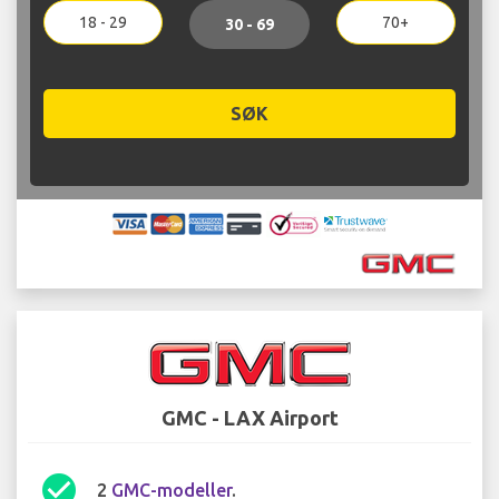
18 - 29
70+
30 - 69
SØK
GMC - LAX Airport
check_circle
2
GMC-modeller
.