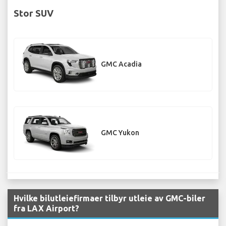
Stor SUV
GMC Acadia
GMC Yukon
Hvilke bilutleiefirmaer tilbyr utleie av GMC-biler
fra LAX Airport?