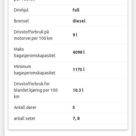
Drivhjul
full
Brensel
diesel
Drivstofforbruk på
9 l
motorvei per 100 km
Maks
4098 l
bagasjeromskapasitet
Minimum
1175 l
bagasjeromskapasitet
Drivstofforbruk for
blandet kjøring per 100
10.3 l
km
Antall dører
5
antall seter
7, 8