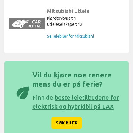
Mitsubishi Utleie
Kjøretøytyper: 1
Utleieselskaper: 12
Se leiebiler for Mitsubishi
Vil du kjøre noe renere
mens du er på ferie?
eco
Finn de
beste leietilbudene for
elektrisk og hybridbil på LAX
SØK BILER