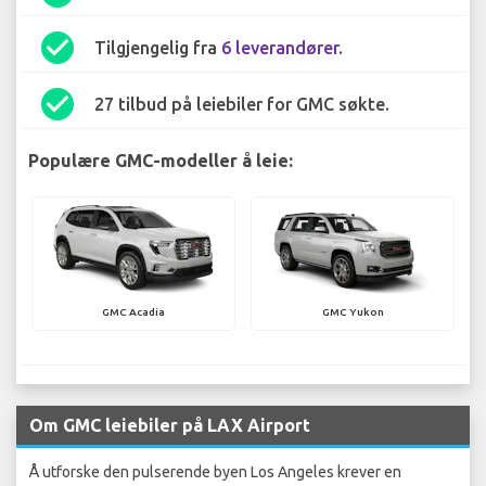
check_circle
Tilgjengelig fra
6 leverandører
.
check_circle
27 tilbud på leiebiler for GMC søkte.
Populære GMC-modeller å leie:
GMC Acadia
GMC Yukon
Om GMC leiebiler på LAX Airport
Å utforske den pulserende byen Los Angeles krever en