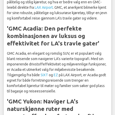
pålitelig og stilig kjøretur, og hva er bedre valg enn en GMC-
leiebil direkte fra
LAX Airport
. GMC, et anerkjent bilmerke kjent
for sine robuste, pålitelige og luksuriøse kjøretøy, tilbyr en jevn
og komfortabel reise gjennom LA's travle gater og videre.
'GMC Acadia: Den perfekte
kombinasjonen av luksus og
effektivitet for LA's travle gater'
GMC Acadia, en elegant og romslig SUV, er et populært valg
blant reisende som navigerer LA's varierte topografi. Med sin
imponerende drivstoffeffektivitet og miljøvennlige funksjoner,
er Acadia et utmerket valg for miljøbevisste besøkende.
Tilgjengelig fra både
SIXT
og
EZ
på LAX Airport, er Acadia godt
egnet for både forretningsreisende som trenger en
komfortabel kjøretur til møter og familier som søker god plass
til bagasje og reiseessensielle.
'GMC Yukon: Naviger LA's
naturskjønne ruter med