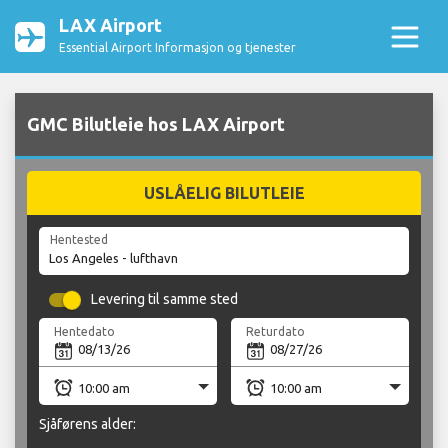
LAX Airport
Essential Airport Informasjon og tjenester
GMC Bilutleie hos LAX Airport
USLÅELIG BILUTLEIE
Hentested
Levering til samme sted
Hentedato
Returdato
Sjåførens alder: