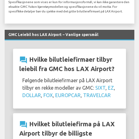
Spesifikasjonene som vises er kun for informasjonsformål, vi kan ikke garantere den
eksakte GMC Yukon kjøretøymodellen og spesifikasjonene du vil motta. For
spesifikke detaljer bør du sjekke med det gitte bilutleiefirmaet på LAX Airport.
GMC Leiebil hos LAX Airport – Vanlige spørsmål
question_answer
Hvilke bilutleiefirmaer tilbyr
leiebil fra GMC hos LAX Airport?
Følgende bilutleiefirmaer på LAX Airport
tilbyr en rekke modeller av GMC:
SIXT
,
EZ
,
DOLLAR
,
FOX
,
EUROPCAR
,
TRAVELCAR
question_answer
Hvilket bilutleiefirma på LAX
Airport tilbyr de billigste