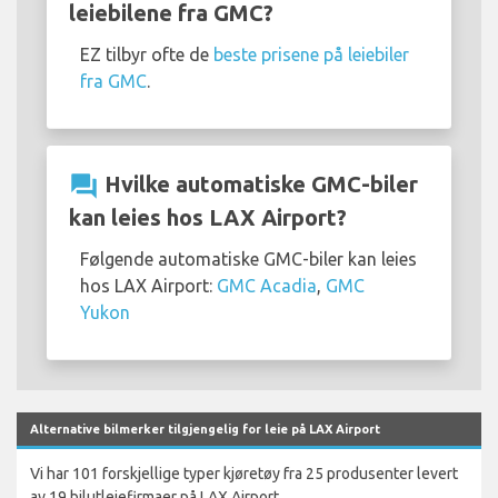
leiebilene fra GMC?
EZ tilbyr ofte de
beste prisene på leiebiler
fra GMC
.
question_answer
Hvilke automatiske GMC-biler
kan leies hos LAX Airport?
Følgende automatiske GMC-biler kan leies
hos LAX Airport:
GMC Acadia
,
GMC
Yukon
Alternative bilmerker tilgjengelig for leie på LAX Airport
Vi har 101 forskjellige typer kjøretøy fra 25 produsenter levert
av 19 bilutleiefirmaer på LAX Airport.