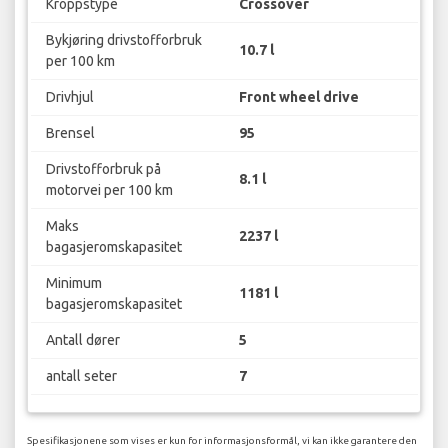
Kroppstype
Crossover
Bykjøring drivstofforbruk
10.7 l
per 100 km
Drivhjul
Front wheel drive
Brensel
95
Drivstofforbruk på
8.1 l
motorvei per 100 km
Maks
2237 l
bagasjeromskapasitet
Minimum
1181 l
bagasjeromskapasitet
Antall dører
5
antall seter
7
Spesifikasjonene som vises er kun for informasjonsformål, vi kan ikke garantere den