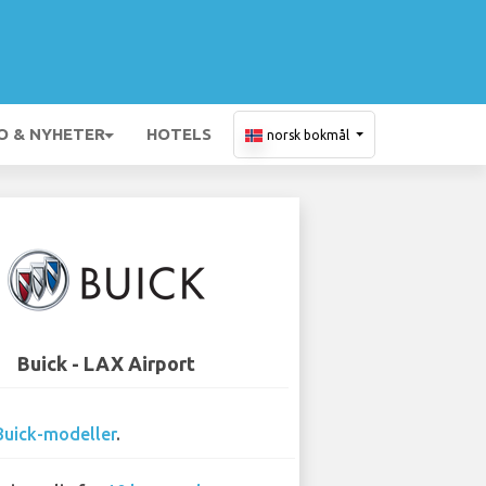
O & NYHETER
HOTELS
norsk bokmål
Buick - LAX Airport
Buick-modeller
.