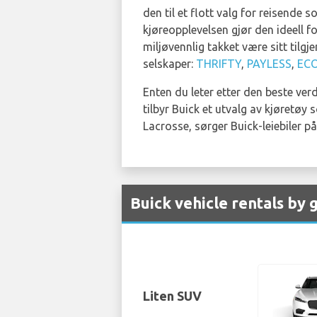
den til et flott valg for reisend
kjøreopplevelsen gjør den ideell f
miljøvennlig takket være sitt tilgj
selskaper:
THRIFTY
,
PAYLESS
,
EC
Enten du leter etter den beste ver
tilbyr Buick et utvalg av kjøretøy
Lacrosse, sørger Buick-leiebiler p
Buick vehicle rentals by
Liten SUV