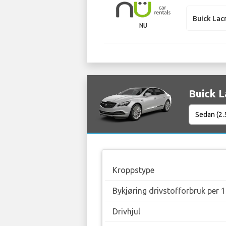
Buick Lac
NU
Buick L
Kroppstype
Bykjøring drivstofforbruk per 
Drivhjul