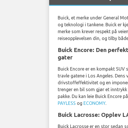
Buick, et merke under General Motor
og teknologi i tankene. Buick er kj
merke som krever respekt på veien.
reiseopplevelsen din, og tilby både
Buick Encore: Den perfekt
gater
Buick Encore er en kompakt SUV so
travle gatene i Los Angeles. Dens v
drivstoffeffektivitet og en impon
trenger en bil som gjør et inntryk
pakke. Du kan leie Buick Encore p
PAYLESS
og
ECONOMY
.
Buick Lacrosse: Opplev LA
Buick Lacrosse er en stor sedan s