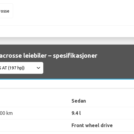
rosse
acrosse leiebiler – spesifikasjoner
Sedan
100 km
9.4 l
Front wheel drive