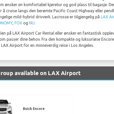
e som ønsker en komfortabel kjøretur og god plass til bagasje.
or å cruise langs den berømte Pacific Coast Highway eller pendl
engelige mild-hybrid drivverk. Lacrosse er tilgjengelig på
LAX Ai
ONOMY
,
FOX
og
NU
.
dien på LAX Airport Car Rental eller ønsker en fantastisk oppl
 som passer dine behov. Fra den kompakte og luksuriøse Encore 
å LAX Airport for en minneverdig reise i Los Angeles.
 group available on LAX Airport
Buick Encore