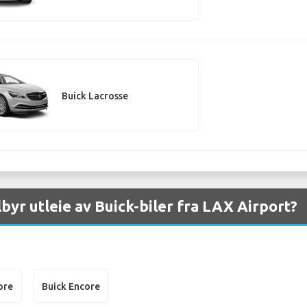
Buick Lacrosse
lbyr utleie av Buick-biler fra LAX Airport?
ore
Buick Encore