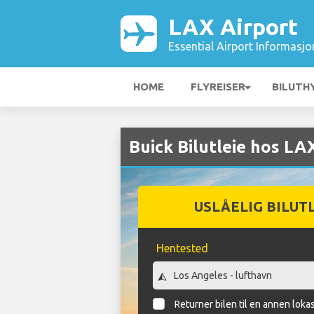
LAX Airport
Essential Airport Informasjo
HOME
FLYREISER
BILUTH
Buick Bilutleie hos LA
USLÅELIG BILUT
Hentested
Returner bilen til en annen loka