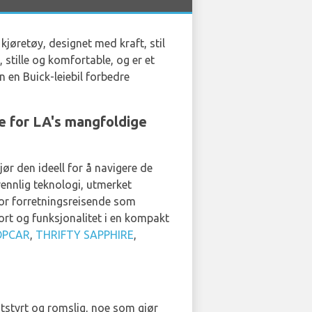
kjøretøy, designet med kraft, stil
 stille og komfortable, og er et
n en Buick-leiebil forbedre
e for LA's mangfoldige
r den ideell for å navigere de
vennlig teknologi, utmerket
for forretningsreisende som
ort og funksjonalitet i en kompakt
OPCAR
,
THRIFTY SAPPHIRE
,
utstyrt og romslig, noe som gjør