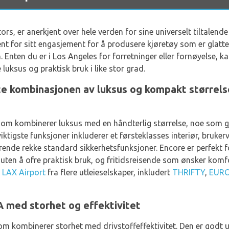
s, er anerkjent over hele verden for sine universelt tiltalende 
ent for sitt engasjement for å produsere kjøretøy som er glatte,
 Enten du er i Los Angeles for forretninger eller fornøyelse, ka
 luksus og praktisk bruk i like stor grad.
e kombinasjonen av luksus og kompakt størrels
m kombinerer luksus med en håndterlig størrelse, noe som gjø
iktigste funksjoner inkluderer et førsteklasses interiør, bruker
erende rekke standard sikkerhetsfunksjoner. Encore er perfekt 
k uten å ofre praktisk bruk, og fritidsreisende som ønsker komf
å
LAX Airport
fra flere utleieselskaper, inkludert
THRIFTY
,
EUR
 med storhet og effektivitet
om kombinerer storhet med drivstoffeffektivitet. Den er godt 