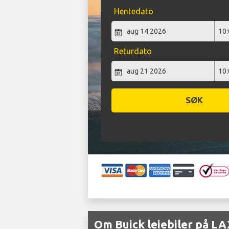
Hentedato
Returdato
SØK
Om Buick leiebiler på LA