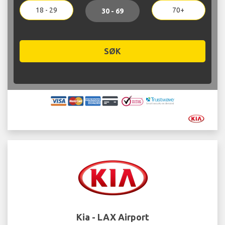
18 - 29
70+
30 - 69
SØK
Kia - LAX Airport