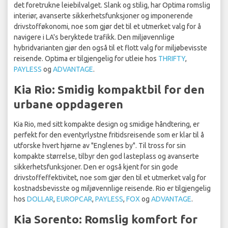
det foretrukne leiebilvalget. Slank og stilig, har Optima romslig
interiør, avanserte sikkerhetsfunksjoner og imponerende
drivstofføkonomi, noe som gjør det til et utmerket valg for å
navigere i LA's beryktede trafikk. Den miljøvennlige
hybridvarianten gjør den også til et flott valg for miljøbevisste
reisende. Optima er tilgjengelig for utleie hos
THRIFTY
,
PAYLESS
og
ADVANTAGE
.
Kia Rio: Smidig kompaktbil for den
urbane oppdageren
Kia Rio, med sitt kompakte design og smidige håndtering, er
perfekt for den eventyrlystne fritidsreisende som er klar til å
utforske hvert hjørne av "Englenes by". Til tross for sin
kompakte størrelse, tilbyr den god lasteplass og avanserte
sikkerhetsfunksjoner. Den er også kjent for sin gode
drivstoffeffektivitet, noe som gjør den til et utmerket valg for
kostnadsbevisste og miljøvennlige reisende. Rio er tilgjengelig
hos
DOLLAR
,
EUROPCAR
,
PAYLESS
,
FOX
og
ADVANTAGE
.
Kia Sorento: Romslig komfort for