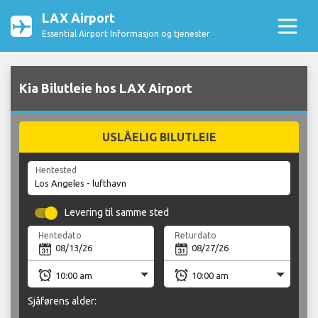
LAX Airport
Essential Airport Informasjon og tjenester
Kia Bilutleie hos LAX Airport
USLÅELIG BILUTLEIE
Hentested
Levering til samme sted
Hentedato
Returdato
Sjåførens alder: