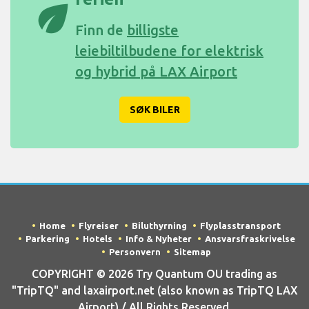
eco
Finn de
billigste
leiebiltilbudene for elektrisk
og hybrid på LAX Airport
SØK BILER
Home
Flyreiser
Biluthyrning
Flyplasstransport
Parkering
Hotels
Info & Nyheter
Ansvarsfraskrivelse
Personvern
Sitemap
COPYRIGHT © 2026 Try Quantum OU trading as
"TripTQ" and laxairport.net (also known as TripTQ LAX
Airport) / All Rights Reserved.