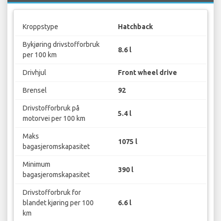
Kroppstype
Hatchback
Bykjøring drivstofforbruk
8.6 l
per 100 km
Drivhjul
Front wheel drive
Brensel
92
Drivstofforbruk på
5.4 l
motorvei per 100 km
Maks
1075 l
bagasjeromskapasitet
Minimum
390 l
bagasjeromskapasitet
Drivstofforbruk for
blandet kjøring per 100
6.6 l
km