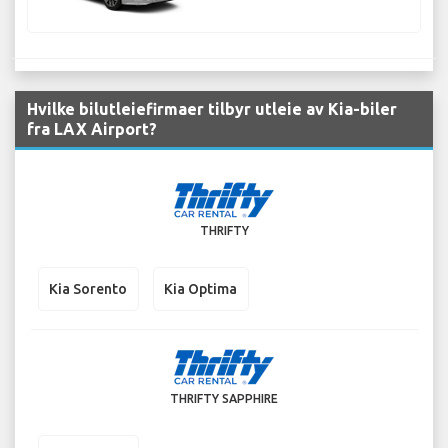
Hvilke bilutleiefirmaer tilbyr utleie av Kia-biler
fra LAX Airport?
THRIFTY
Kia Sorento
Kia Optima
THRIFTY SAPPHIRE