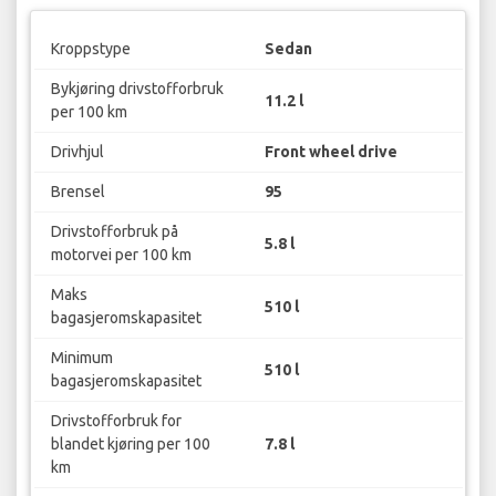
Kroppstype
Sedan
Bykjøring drivstofforbruk
11.2 l
per 100 km
Drivhjul
Front wheel drive
Brensel
95
Drivstofforbruk på
5.8 l
motorvei per 100 km
Maks
510 l
bagasjeromskapasitet
Minimum
510 l
bagasjeromskapasitet
Drivstofforbruk for
blandet kjøring per 100
7.8 l
km