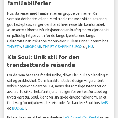
familiebilferier
Hvis du reiser med familie eller en gruppe venner, er Kia
Sorento det beste valget. Med tredje rad med sitteplasser og
god lasteplass, sørger den for at hver reise blir komfortabel.
Avanserte sikkerhetsfunksjoner og en kraftig motor gjør den til
en pålitelig følgesvenn for de lange kjøreturene langs
Californias naturskjønne motorveier. Du kan finne Sorento hos
THRIFTY
,
EUROPCAR
,
THRIFTY SAPPHIRE
,
FOX
og
NU
.
Kia Soul: Unik stil for den
trendsettende reisende
For de som har sans for det unike, tilbyr Kia Soul en blanding av
stil og praktiskhet. Dens karakteristiske design vil garantert
vekke oppsikt på gatene i LA, mens det romslige interiøret og
avanserte sikkerhetsfunksjoner sørger for en komfortabel og
trygg kjøretur. Soul, kjent for sin gode drivstofføkonomi, er et
flott valg for miljøbevisste reisende. Du kan leie Soul hos
AVIS
og
BUDGET
.
Enten du er på jakt etter uslåelige
LAX Airport Car Rental
priser