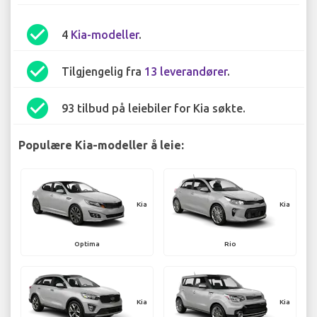
check_circle
4
Kia-modeller
.
check_circle
Tilgjengelig fra
13 leverandører
.
check_circle
93 tilbud på leiebiler for Kia søkte.
Populære Kia-modeller å leie:
Kia
Kia
Optima
Rio
Kia
Kia