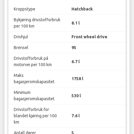
Kroppstype
Hatchback
Bykjøring drivstofforbruk
8.1 l
per 100 km
Drivhjul
Front wheel drive
Brensel
95
Drivstofforbruk på
6.7 l
motorvei per 100 km
Maks
1758 l
bagasjeromskapasitet
Minimum
530 l
bagasjeromskapasitet
Drivstofforbruk for
blandet kjøring per 100
7.6 l
km
Antall dører
5