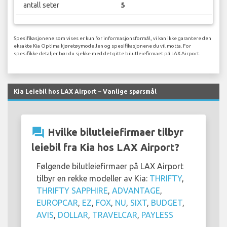
antall seter
5
Spesifikasjonene som vises er kun for informasjonsformål, vi kan ikke garantere den
eksakte Kia Optima kjøretøymodellen og spesifikasjonene du vil motta. For
spesifikke detaljer bør du sjekke med det gitte bilutleiefirmaet på LAX Airport.
Kia Leiebil hos LAX Airport – Vanlige spørsmål
question_answer
Hvilke bilutleiefirmaer tilbyr
leiebil fra Kia hos LAX Airport?
Følgende bilutleiefirmaer på LAX Airport
tilbyr en rekke modeller av Kia:
THRIFTY
,
THRIFTY SAPPHIRE
,
ADVANTAGE
,
EUROPCAR
,
EZ
,
FOX
,
NU
,
SIXT
,
BUDGET
,
AVIS
,
DOLLAR
,
TRAVELCAR
,
PAYLESS