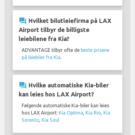
question_answer
Hvilket bilutleiefirma på LAX
Airport tilbyr de billigste
leiebilene fra Kia?
ADVANTAGE tilbyr ofte de
beste prisene
på leiebiler fra Kia
.
question_answer
Hvilke automatiske Kia-biler
kan leies hos LAX Airport?
Følgende automatiske Kia-biler kan leies
hos LAX Airport:
Kia Optima
,
Kia Rio
,
Kia
Sorento
,
Kia Soul