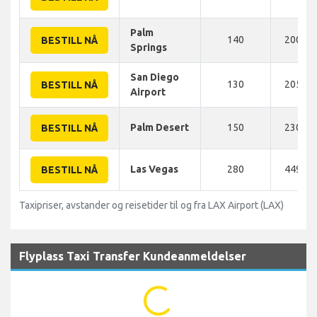
Palm
140
200 K
BESTILL NÅ
Springs
San Diego
130
205 K
BESTILL NÅ
Airport
Palm Desert
150
230 K
BESTILL NÅ
Las Vegas
280
449 K
BESTILL NÅ
Taxipriser, avstander og reisetider til og fra LAX Airport (LAX)
Flyplass Taxi Transfer Kundeanmeldelser
...