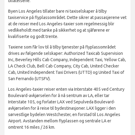
tillatelsene.
Byen Los Angeles tillater bare ni taxiselskaper å tilby
taxiservice på flyplassområdet. Dette sikrer at passasjerene vet
at de reiser med Los Angeles-taxier som regelmessig blir
vedlikeholdt med tanke på sikkerhet og at sjåførene er
kvalifiserte og godt trente.
Taxiene som får lov til å tilby tjenester på flyplassområdet
drives av følgende selskaper: Authorized Taxicab Supervision
Inc, Beverley Hills Cab Company, Independent Taxi, Yellow Cab,
LA Check Club, Bell Cab Company, City Cab, United Checker
Cab, United Independent Taxi Drivers (UTTD) og United Taxi of
San Fernando (UTSFV).
Los Angeles-taxier reiser enten via Interstate 405 ved Century
Boulevard-avkjørselen for å nå sentrum av LA, eller tar
Interstate 105, og forlater LAX ved Sepulveda Boulevard-
avkjørselen for å reise til bydestinasjoner. LAX ligger i den
sørvestlige bydelen Westchester, en forstad til Los Angeles
Airport. Avstanden mellom flyplassen og sentrale LA er
omtrent 16 miles / 26 km.