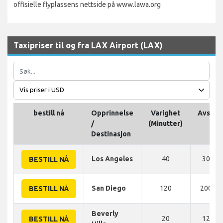
offisielle flyplassens nettside på www.lawa.org
Taxipriser til og fra LAX Airport (LAX)
bestill nå
Opprinnelse
Varighet
Avstan
/
(Minutter)
Destinasjon
Los Angeles
40
30 KM
BESTILL NÅ
San Diego
120
200 K
BESTILL NÅ
Beverly
20
12 KM
BESTILL NÅ