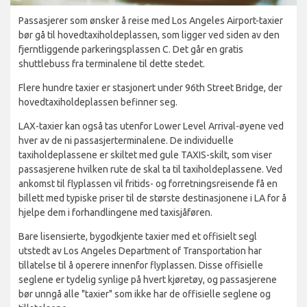
Passasjerer som ønsker å reise med Los Angeles Airport-taxier
bør gå til hovedtaxiholdeplassen, som ligger ved siden av den
fjerntliggende parkeringsplassen C. Det går en gratis
shuttlebuss fra terminalene til dette stedet.
Flere hundre taxier er stasjonert under 96th Street Bridge, der
hovedtaxiholdeplassen befinner seg.
LAX-taxier kan også tas utenfor Lower Level Arrival-øyene ved
hver av de ni passasjerterminalene. De individuelle
taxiholdeplassene er skiltet med gule TAXIS-skilt, som viser
passasjerene hvilken rute de skal ta til taxiholdeplassene. Ved
ankomst til flyplassen vil fritids- og forretningsreisende få en
billett med typiske priser til de største destinasjonene i LA for å
hjelpe dem i forhandlingene med taxisjåføren.
Bare lisensierte, bygodkjente taxier med et offisielt segl
utstedt av Los Angeles Department of Transportation har
tillatelse til å operere innenfor flyplassen. Disse offisielle
seglene er tydelig synlige på hvert kjøretøy, og passasjerene
bør unngå alle "taxier" som ikke har de offisielle seglene og