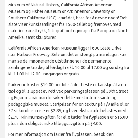
Museum of Natural History, California African American
Museum og Fisher Museum of Art innenfor University of
Southern California (USC)-området, bare for å nevne noen! Det
siste viser kunstsamlinger fra 1500-tallet og fremover, med
malerier, kunsttrykk, fotografi og tegninger fra Europa og Nord-
Amerika, samt skulpturer.
California African American Museum ligger i 600 State Drive,
nær Harbour Freeway. Selv om det er stengt på mandager, kan
man se de imponerende utstillingene i de permanente
samlingene tirsdag til lørdag fra kl. 10.00 til 17.00 og søndag fra
kl. 11.00 til 17.00. Inngangen er gratis.
Parkering koster $10.00 per bil, så det beste er kanskje å ta en
taxi og bli sluppet av rett ved parkeringsplassen på 39th Street
og Figueroa når man besøker dette mest interessante og
pedagogiske museet. Startprisen for en taxitur på 1/9 mile eller
37 sekunders reise er $2.85, og hver ekstra mile belastes med
$2.70. Minimumsavgiften for alle taxier fra flyplassen er $15.00
pluss den obligatoriske tilleggsavgiften på $4.00.
For mer informasjon om taxier fra flyplassen, besøk den