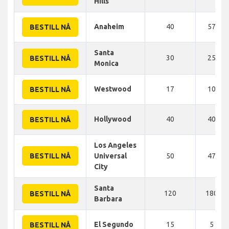
Hills
Anaheim
40
57 KM
BESTILL NÅ
Santa
30
25 KM
BESTILL NÅ
Monica
Westwood
17
10 KM
BESTILL NÅ
Hollywood
40
40 KM
BESTILL NÅ
Los Angeles
BESTILL NÅ
Universal
50
47 KM
City
Santa
120
180 K
BESTILL NÅ
Barbara
El Segundo
15
5 KM
BESTILL NÅ