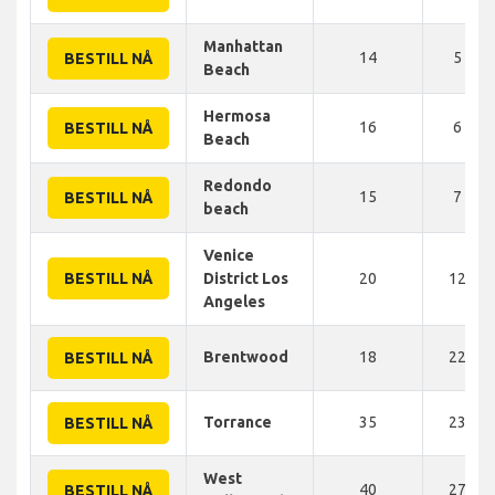
Manhattan
14
5 KM
BESTILL NÅ
Beach
Hermosa
16
6 KM
BESTILL NÅ
Beach
Redondo
15
7 KM
BESTILL NÅ
beach
Venice
BESTILL NÅ
District Los
20
12 KM
Angeles
Brentwood
18
22 KM
BESTILL NÅ
Torrance
35
23 KM
BESTILL NÅ
West
40
27 KM
BESTILL NÅ