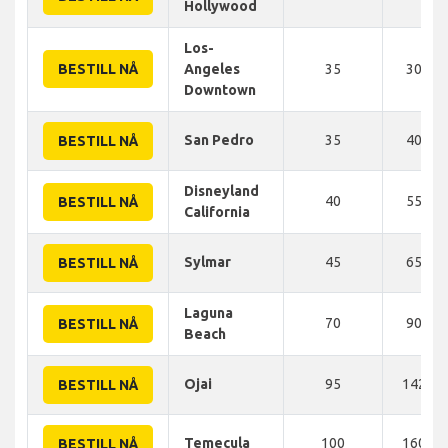
Hollywood
Los-
BESTILL NÅ
Angeles
35
30 KM
Downtown
San Pedro
35
40 KM
BESTILL NÅ
Disneyland
40
55 KM
BESTILL NÅ
California
Sylmar
45
65 KM
BESTILL NÅ
Laguna
70
90 KM
BESTILL NÅ
Beach
Ojai
95
142 K
BESTILL NÅ
Temecula
100
160 K
BESTILL NÅ