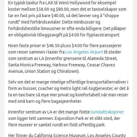
En typisk taxitur fra LAX til West Hollywood for eksempel
koster mellom $56.00 og $80.00, men det er taxiselskaper som
tar en fast pris på bare $40.00, så det lønner seg å "shoppe
rundt" med forhåndsavtaler. Delte minibusser og
forhåndsbestilte limousiner er ofte enda billigere. Det påløper
en obligatorisk tilleggsavgift på $4.00 for flyplasstransport.
Noen faste priser er $46.50 pluss $4.00 for flere passasjerer
som reiser sammen i taxier fra
Los Angeles Airport
til steder
som sentrum av LA (innenfor grensene til Alameda Street,
Santa Monica Freeway, Harbour Freeway, Ceasar Chavez
Avenue, Union Station og Chinatown).
Selv om det er mange rimelige offentlige transportalternativer i
form av busser, coacher og metro light rail-togtjenester, er det å
ta en taxi bare så mye mer privat og komfortabelt når man reiser
med små barn og flere bagasjeenheter.
Innenfor sentrum av LA er det mange flotte
turistattraksjoner
som ligger tett sammen. Exposition Park er et slikt sted, der
flere museer er samlet rundt en flott offentlig park.
Her finner du California Science Museum, Los Angeles County