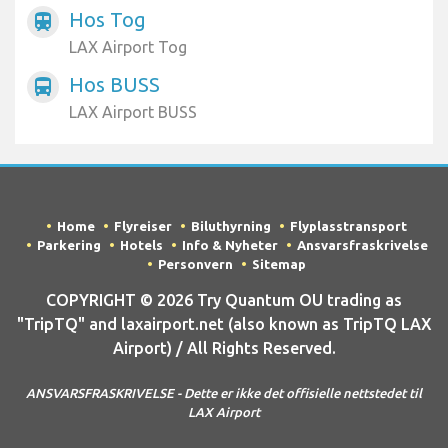
Hos Tog
train
LAX Airport Tog
Hos BUSS
directions_bus
LAX Airport BUSS
Home
Flyreiser
Biluthyrning
Flyplasstransport
Parkering
Hotels
Info & Nyheter
Ansvarsfraskrivelse
Personvern
Sitemap
COPYRIGHT © 2026 Try Quantum OU trading as
"TripTQ" and laxairport.net (also known as TripTQ LAX
Airport) / All Rights Reserved.
ANSVARSFRASKRIVELSE - Dette er ikke det offisielle nettstedet til
LAX Airport