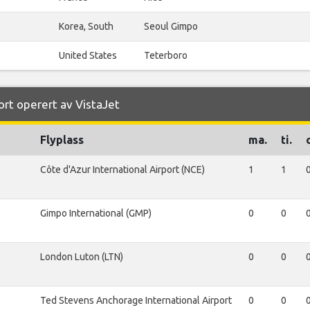
Korea, South
Seoul Gimpo
United States
Teterboro
port operert av VistaJet
Flyplass
ma.
ti.
Côte d'Azur International Airport (NCE)
1
1
Gimpo International (GMP)
0
0
London Luton (LTN)
0
0
Ted Stevens Anchorage International Airport
0
0