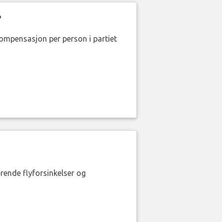
?
kompensasjon per person i partiet
erende flyforsinkelser og