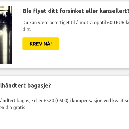
Ble flyet ditt forsinket eller kansellert
Du kan være berettiget til å motta opptil 600 EUR 
ditt.
KREV NÅ!
eilhåndtert bagasje?
lhåndtert bagasje eller £520 (€600) i kompensasjon ved kvalifis
n din gratis.