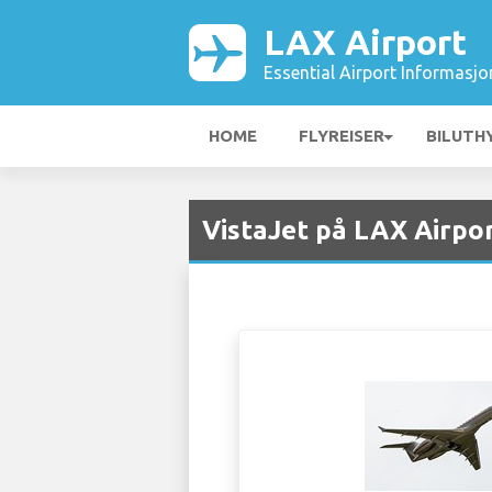
LAX Airport
Essential Airport Informasjo
HOME
FLYREISER
BILUTH
VistaJet på LAX Airpo