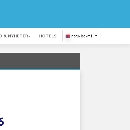
O & NYHETER
HOTELS
norsk bokmål
6