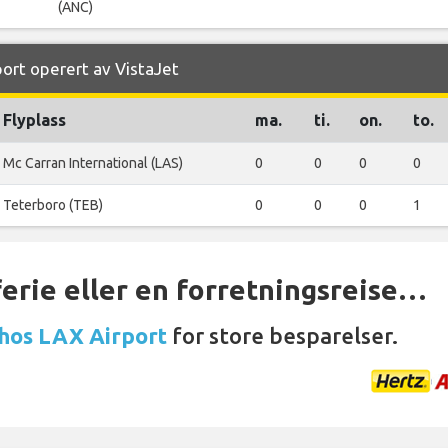
(ANC)
port operert av VistaJet
Flyplass
ma.
ti.
on.
to.
Mc Carran International (LAS)
0
0
0
0
Teterboro (TEB)
0
0
0
1
ferie eller en forretningsreise…
 hos LAX Airport
for store besparelser.