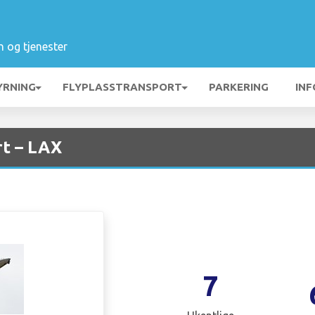
n og tjenester
YRNING
FLYPLASSTRANSPORT
PARKERING
INF
rt – LAX
7