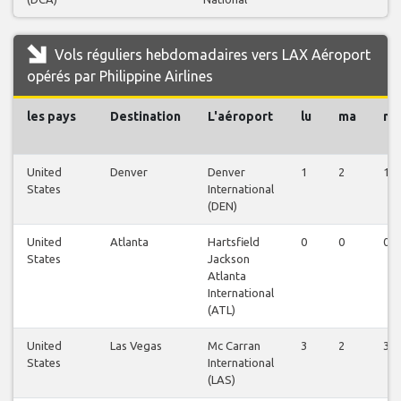
Vols réguliers hebdomadaires vers LAX Aéroport
opérés par Philippine Airlines
les pays
Destination
L'aéroport
lu
ma
m
United
Denver
Denver
1
2
1
States
International
(DEN)
United
Atlanta
Hartsfield
0
0
0
States
Jackson
Atlanta
International
(ATL)
United
Las Vegas
Mc Carran
3
2
3
States
International
(LAS)