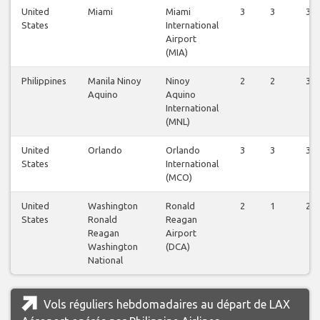
United
Miami
Miami
3
3
3
States
International
Airport
(MIA)
Philippines
Manila Ninoy
Ninoy
2
2
3
Aquino
Aquino
International
(MNL)
United
Orlando
Orlando
3
3
3
States
International
(MCO)
United
Washington
Ronald
2
1
2
States
Ronald
Reagan
Reagan
Airport
Washington
(DCA)
National
Vols réguliers hebdomadaires au départ de LAX