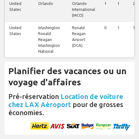
United
Orlando
Orlando
1
1
2
States
International
(MCO)
United
Washington
Ronald
0
1
1
States
Ronald
Reagan
Reagan
Airport
Washington
(DCA)
National
Planifier des vacances ou un
voyage d'affaires
Pré-réservation
Location de voiture
chez LAX Aéroport
pour de grosses
économies.