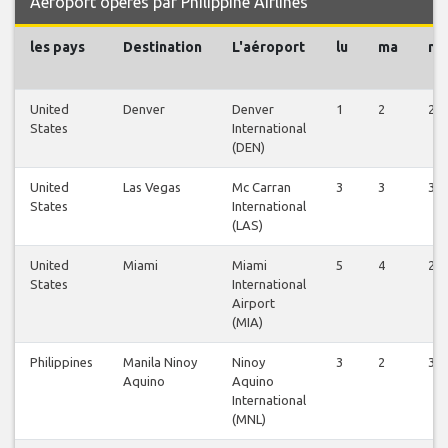
Aéroport opérés par Philippine Airlines
les pays
Destination
L'aéroport
lu
ma
m
United
Denver
Denver
1
2
2
States
International
(DEN)
United
Las Vegas
Mc Carran
3
3
3
States
International
(LAS)
United
Miami
Miami
5
4
2
States
International
Airport
(MIA)
Philippines
Manila Ninoy
Ninoy
3
2
3
Aquino
Aquino
International
(MNL)