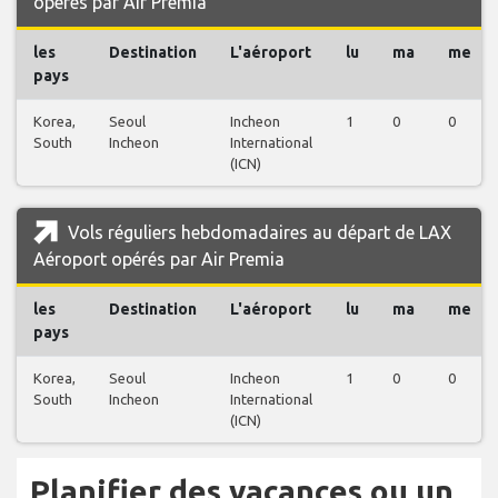
opérés par Air Premia
les
Destination
L'aéroport
lu
ma
me
pays
Korea,
Seoul
Incheon
1
0
0
South
Incheon
International
(ICN)
Vols réguliers hebdomadaires au départ de LAX
Aéroport opérés par Air Premia
les
Destination
L'aéroport
lu
ma
me
pays
Korea,
Seoul
Incheon
1
0
0
South
Incheon
International
(ICN)
Planifier des vacances ou un