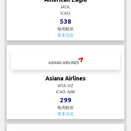
Asiana Airlines
IATA: OZ
ICAO: AAR
299
每周航班
更多信息
Atlante Air Charter