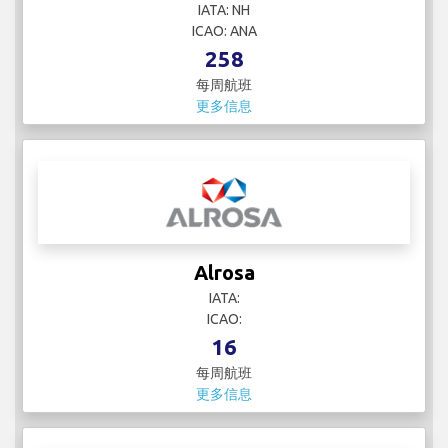
Alrosa
IATA:
ICAO:
16
每周航班
更多信息
American Airlines
IATA: AA
ICAO: AAL