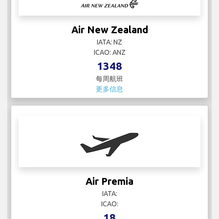
Air New Zealand
IATA: NZ
ICAO: ANZ
1348
每周航班
更多信息
Air Premia
IATA:
ICAO:
18