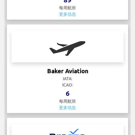
Baker Aviation
IATA:
ICAO:
6
每周航班
更多信息
Breeze Airways
IATA:
ICAO:
56