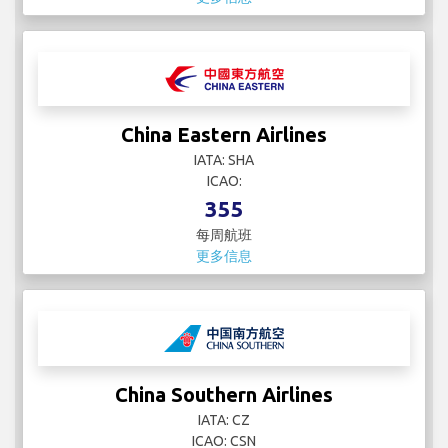
China Southern Airlines
IATA: CZ
ICAO: CSN
107
每周航班
更多信息
Condor
IATA: DE
ICAO: CFG
156
每周航班