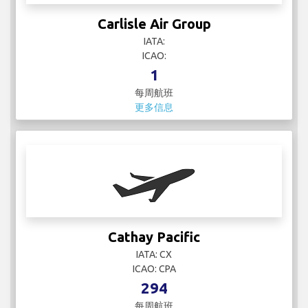
Cathay Pacific
IATA: CX
ICAO: CPA
294
每周航班
更多信息
Cayman Airways
IATA: KX
ICAO: CAY
1
每周航班