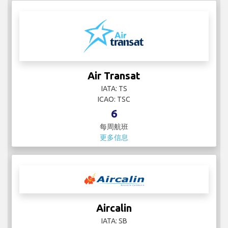
Air Transat
IATA: TS
ICAO: TSC
6
每周航班
更多信息
Aircalin
IATA: SB