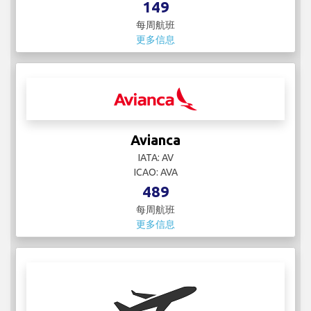
Avianca
IATA: AV
ICAO: AVA
489
每周航班
更多信息
Avianca El Salvador
IATA:
ICAO:
3