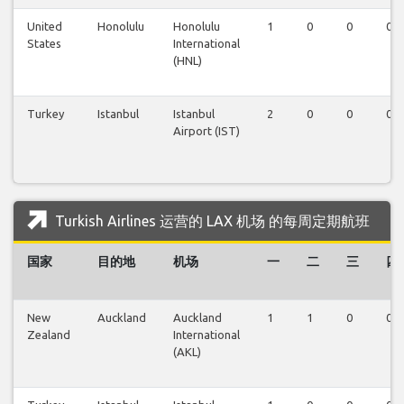
United
Honolulu
Honolulu
1
0
0
0
States
International
(HNL)
Turkey
Istanbul
Istanbul
2
0
0
0
Airport (IST)
Turkish Airlines 运营的 LAX 机场 的每周定期航班
国家
目的地
机场
一
二
三
四
New
Auckland
Auckland
1
1
0
0
Zealand
International
(AKL)