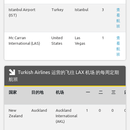
Istanbul Airport
Turkey
Istanbul
3
查
(IST)
看
航
班
Mc Carran
United
Las
1
查
International (LAS)
States
Vegas
看
航
班
Turkish Airlines 运营的飞往 LAX 机场 的每周定期
航班
国家
目的地
机场
一
二
三
四
New
Auckland
Auckland
1
0
0
0
Zealand
International
(AKL)