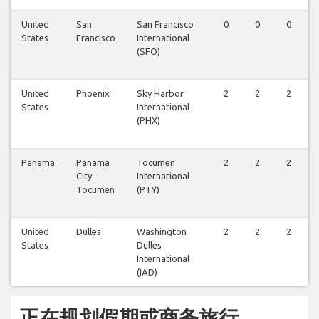
United
San
San Francisco
0
0
0
States
Francisco
International
(SFO)
United
Phoenix
Sky Harbor
2
2
2
States
International
(PHX)
Panama
Panama
Tocumen
2
2
2
City
International
Tocumen
(PTY)
United
Dulles
Washington
2
2
2
States
Dulles
International
(IAD)
正在规划假期或商务旅行...