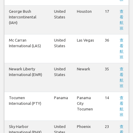
George Bush
United
Houston
17
查
Intercontinental
States
看
(IAH)
航
班
Mc Carran
United
Las Vegas
36
查
International (LAS)
States
看
航
班
Newark Liberty
United
Newark
35
查
International (EWR)
States
看
航
班
Tocumen
Panama
Panama
14
查
International (PTY)
City
看
Tocumen
航
班
Sky Harbor
United
Phoenix
23
查
International (PHX)
States
看