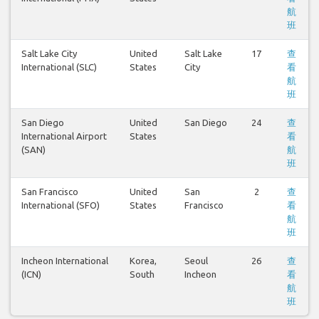
航
班
Salt Lake City
United
Salt Lake
17
查
International (SLC)
States
City
看
航
班
San Diego
United
San Diego
24
查
International Airport
States
看
(SAN)
航
班
San Francisco
United
San
2
查
International (SFO)
States
Francisco
看
航
班
Incheon International
Korea,
Seoul
26
查
(ICN)
South
Incheon
看
航
班