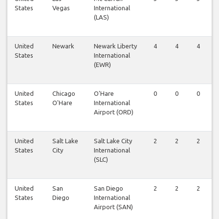
States
Vegas
International
(LAS)
United
Newark
Newark Liberty
4
4
4
States
International
(EWR)
United
Chicago
O'Hare
0
0
0
States
O'Hare
International
Airport (ORD)
United
Salt Lake
Salt Lake City
2
2
2
States
City
International
(SLC)
United
San
San Diego
2
2
2
States
Diego
International
Airport (SAN)