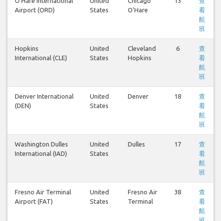
O'Hare International
United
Chicago
13
查
Airport (ORD)
States
O'Hare
看
航
班
Hopkins
United
Cleveland
6
查
International (CLE)
States
Hopkins
看
航
班
Denver International
United
Denver
18
查
(DEN)
States
看
航
班
Washington Dulles
United
Dulles
17
查
International (IAD)
States
看
航
班
Fresno Air Terminal
United
Fresno Air
38
查
Airport (FAT)
States
Terminal
看
航
班