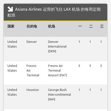
Asiana Airlines 运营的飞往 LAX 机场 的每周定期
航班
国家
目的地
机场
一
二
三
United
Denver
Denver
1
1
1
States
International
(DEN)
United
Fresno
Fresno Air
3
3
3
States
Air
Terminal
Terminal
Airport (FAT)
United
Houston
George Bush
1
1
1
States
Intercontinental
(IAH)