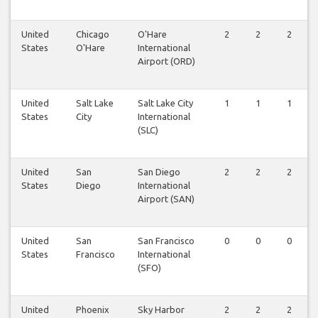
United
Chicago
O'Hare
2
2
2
States
O'Hare
International
Airport (ORD)
United
Salt Lake
Salt Lake City
1
1
1
States
City
International
(SLC)
United
San
San Diego
2
2
2
States
Diego
International
Airport (SAN)
United
San
San Francisco
0
0
0
States
Francisco
International
(SFO)
United
Phoenix
Sky Harbor
2
2
2