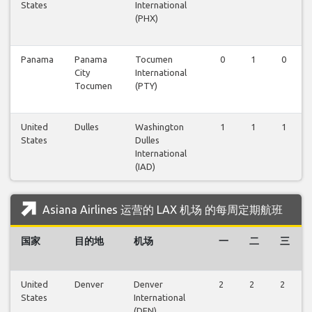
States
International
(PHX)
Panama
Panama
Tocumen
0
1
0
City
International
Tocumen
(PTY)
United
Dulles
Washington
1
1
1
States
Dulles
International
(IAD)
Asiana Airlines 运营的 LAX 机场 的每周定期航班
国家
目的地
机场
一
二
三
United
Denver
Denver
2
2
2
States
International
(DEN)