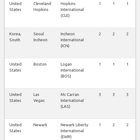
United
Cleveland
Hopkins
1
1
1
States
Hopkins
International
(CLE)
Korea,
Seoul
Incheon
2
2
2
South
Incheon
International
(ICN)
United
Boston
Logan
1
1
1
States
International
(BOS)
United
Las
Mc Carran
3
3
3
States
Vegas
International
(LAS)
United
Newark
Newark Liberty
1
2
2
States
International
(EWR)