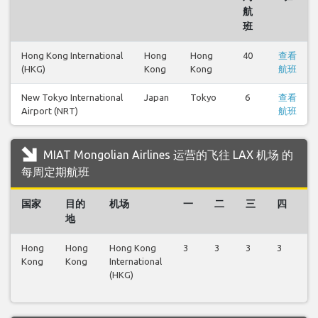
航
班
Hong Kong International
Hong
Hong
40
查看
(HKG)
Kong
Kong
航班
New Tokyo International
Japan
Tokyo
6
查看
Airport (NRT)
航班
MIAT Mongolian Airlines 运营的飞往 LAX 机场 的
每周定期航班
国家
目的
机场
一
二
三
四
五
地
Hong
Hong
Hong Kong
3
3
3
3
3
Kong
Kong
International
(HKG)