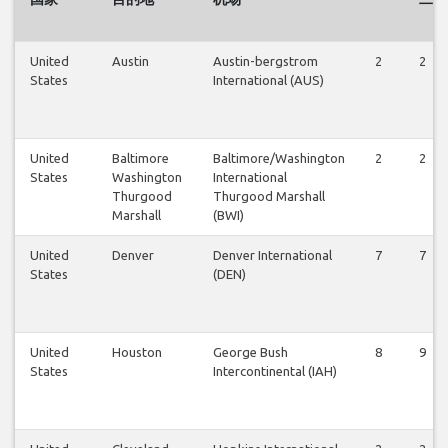
United
Austin
Austin-bergstrom
2
2
States
International (AUS)
United
Baltimore
Baltimore/Washington
2
2
States
Washington
International
Thurgood
Thurgood Marshall
Marshall
(BWI)
United
Denver
Denver International
7
7
States
(DEN)
United
Houston
George Bush
8
9
States
Intercontinental (IAH)