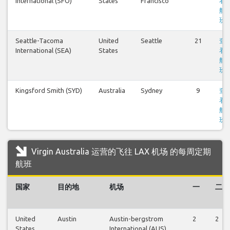
International (SFO)
States
Francisco
看
航
班
Seattle-Tacoma
United
Seattle
21
查
International (SEA)
States
看
航
班
Kingsford Smith (SYD)
Australia
Sydney
9
查
看
航
班
Virgin Australia 运营的飞往 LAX 机场 的每周定期
航班
国家
目的地
机场
一
二
United
Austin
Austin-bergstrom
2
2
States
International (AUS)