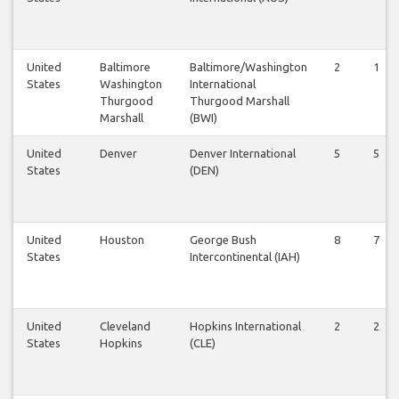
United
Baltimore
Baltimore/Washington
2
1
States
Washington
International
Thurgood
Thurgood Marshall
Marshall
(BWI)
United
Denver
Denver International
5
5
States
(DEN)
United
Houston
George Bush
8
7
States
Intercontinental (IAH)
United
Cleveland
Hopkins International
2
2
States
Hopkins
(CLE)