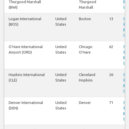
Thurgood Marshall
Thurgood
航
(BWI)
Marshall
班
Logan International
United
Boston
13
查
(BOS)
States
看
航
班
O'Hare International
United
Chicago
62
查
Airport (ORD)
States
O'Hare
看
航
班
Hopkins International
United
Cleveland
26
查
(CLE)
States
Hopkins
看
航
班
Denver International
United
Denver
71
查
(DEN)
States
看
航
班