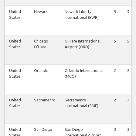
United
Newark
Newark Liberty
9
9
States
International (EWR)
United
Chicago
O'Hare International
5
5
States
O'Hare
Airport (ORD)
United
Orlando
Orlando International
2
2
States
(MCO)
United
Sacramento
Sacramento
2
2
States
International (SMF)
United
San Diego
San Diego
3
3
States
International Airport