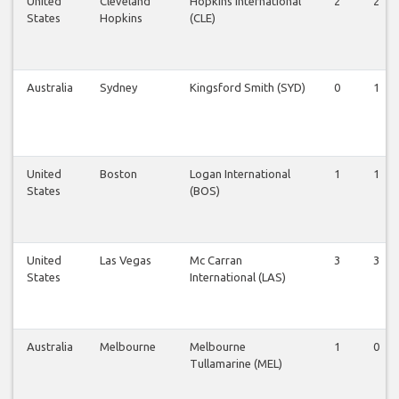
United
Cleveland
Hopkins International
2
2
States
Hopkins
(CLE)
Australia
Sydney
Kingsford Smith (SYD)
0
1
United
Boston
Logan International
1
1
States
(BOS)
United
Las Vegas
Mc Carran
3
3
States
International (LAS)
Australia
Melbourne
Melbourne
1
0
Tullamarine (MEL)