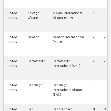
United
Chicago
O'Hare International
5
5
States
O'Hare
Airport (ORD)
United
Orlando
Orlando International
2
2
States
(MCO)
United
Sacramento
Sacramento
2
2
States
International (SMF)
United
San Diego
San Diego
3
3
States
International Airport
(SAN)
United
San
San Francisco
8
8