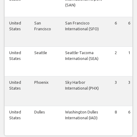
(SAN)
United
San
San Francisco
6
6
States
Francisco
International (SFO)
United
Seattle
Seattle-Tacoma
2
1
States
International (SEA)
United
Phoenix
Sky Harbor
3
3
States
International (PHX)
United
Dulles
Washington Dulles
8
6
States
International (IAD)