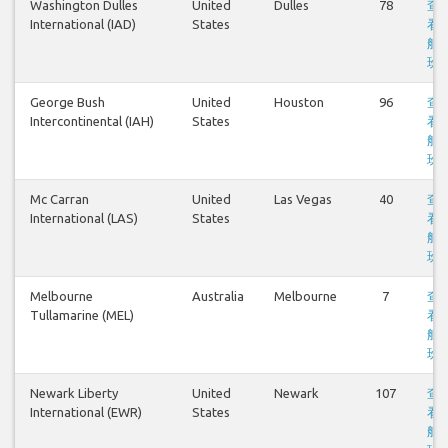
Washington Dulles
United
Dulles
78
查
International (IAD)
States
看
航
班
George Bush
United
Houston
96
查
Intercontinental (IAH)
States
看
航
班
Mc Carran
United
Las Vegas
40
查
International (LAS)
States
看
航
班
Melbourne
Australia
Melbourne
7
查
Tullamarine (MEL)
看
航
班
Newark Liberty
United
Newark
107
查
International (EWR)
States
看
航