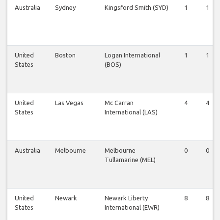
Australia
Sydney
Kingsford Smith (SYD)
1
1
United
Boston
Logan International
1
1
States
(BOS)
United
Las Vegas
Mc Carran
4
4
States
International (LAS)
Australia
Melbourne
Melbourne
0
0
Tullamarine (MEL)
United
Newark
Newark Liberty
8
8
States
International (EWR)