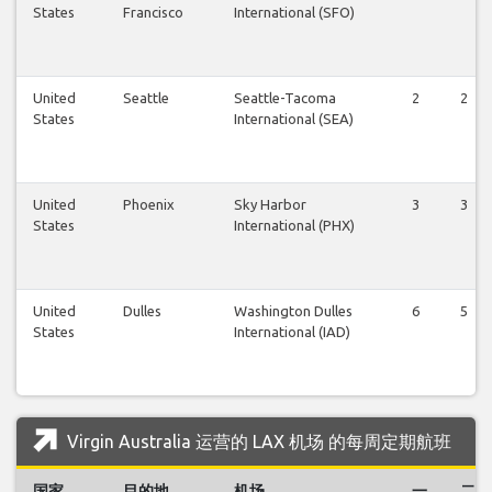
States
Francisco
International (SFO)
United
Seattle
Seattle-Tacoma
2
2
States
International (SEA)
United
Phoenix
Sky Harbor
3
3
States
International (PHX)
United
Dulles
Washington Dulles
6
5
States
International (IAD)
Virgin Australia 运营的 LAX 机场 的每周定期航班
国家
目的地
机场
一
二