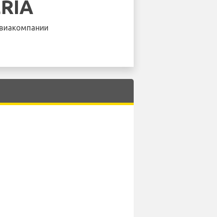
ERIA
виакомпании