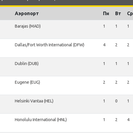
Аэропорт
Пн
Вт
Ср
Barajas (MAD)
1
1
1
Dallas/Fort Worth International (DFW)
4
2
2
Dublin (DUB)
1
1
1
Eugene (EUG)
2
2
2
Helsinki Vantaa (HEL)
1
0
1
Honolulu International (HNL)
1
2
4