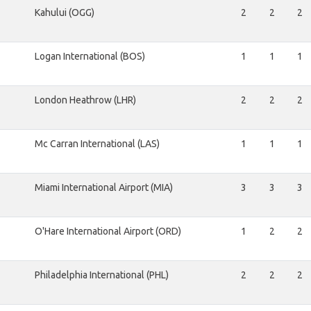
Kahului (OGG)
2
2
2
Logan International (BOS)
1
1
1
London Heathrow (LHR)
2
2
2
Mc Carran International (LAS)
1
1
1
Miami International Airport (MIA)
3
3
3
O'Hare International Airport (ORD)
1
2
2
Philadelphia International (PHL)
2
2
2