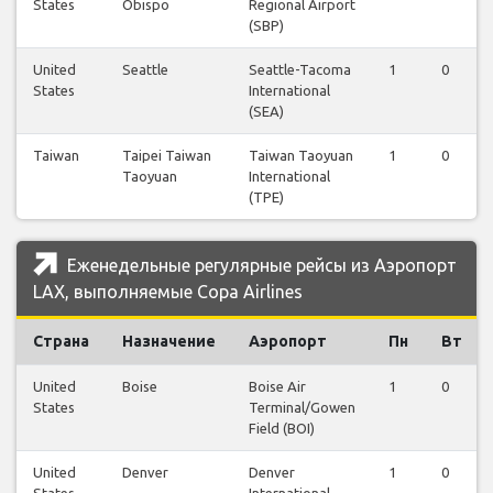
States
Obispo
Regional Airport
(SBP)
United
Seattle
Seattle-Tacoma
1
0
States
International
(SEA)
Taiwan
Taipei Taiwan
Taiwan Taoyuan
1
0
Taoyuan
International
(TPE)
Еженедельные регулярные рейсы из Аэропорт
LAX, выполняемые Copa Airlines
Страна
Назначение
Аэропорт
Пн
Вт
United
Boise
Boise Air
1
0
States
Terminal/Gowen
Field (BOI)
United
Denver
Denver
1
0
States
International