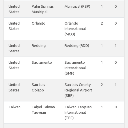
United
Palm Springs
Municipal (PSP)
1
0
States
Municipal
United
Orlando
Orlando
2
0
States
International
(MCO)
United
Redding
Redding (RDD)
1
1
States
United
Sacramento
Sacramento
1
0
States
International
(SMF)
United
San Luis
San Luis County
2
1
States
Obispo
Regional Airport
(SBP)
Taiwan
Taipei Taiwan
Taiwan Taoyuan
1
0
Taoyuan
International
(TPE)