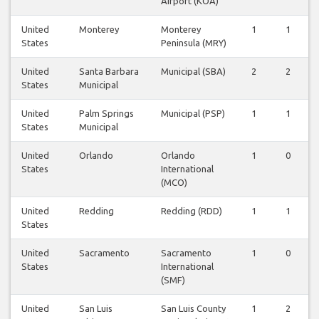
Airport (KOA)
United
Monterey
Monterey
1
1
States
Peninsula (MRY)
United
Santa Barbara
Municipal (SBA)
2
2
States
Municipal
United
Palm Springs
Municipal (PSP)
1
1
States
Municipal
United
Orlando
Orlando
1
0
States
International
(MCO)
United
Redding
Redding (RDD)
1
1
States
United
Sacramento
Sacramento
1
0
States
International
(SMF)
United
San Luis
San Luis County
1
2