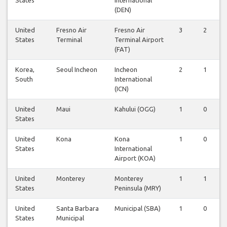
(DEN)
United
Fresno Air
Fresno Air
3
2
States
Terminal
Terminal Airport
(FAT)
Korea,
Seoul Incheon
Incheon
2
1
South
International
(ICN)
United
Maui
Kahului (OGG)
1
0
States
United
Kona
Kona
1
0
States
International
Airport (KOA)
United
Monterey
Monterey
1
1
States
Peninsula (MRY)
United
Santa Barbara
Municipal (SBA)
1
0
States
Municipal