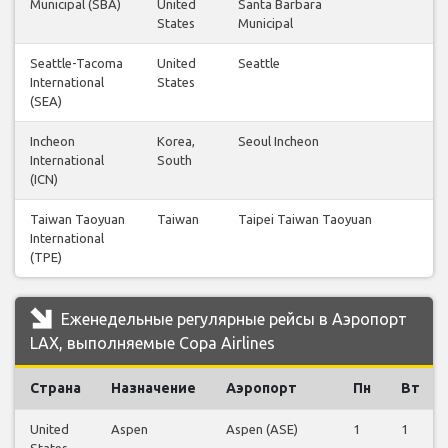
Municipal (SBA)
United
Santa Barbara
States
Municipal
Seattle-Tacoma
United
Seattle
International
States
(SEA)
Incheon
Korea,
Seoul Incheon
International
South
(ICN)
Taiwan Taoyuan
Taiwan
Taipei Taiwan Taoyuan
International
(TPE)
Еженедельные регулярные рейсы в Аэропорт
LAX, выполняемые Copa Airlines
Страна
Назначение
Аэропорт
Пн
Вт
United
Aspen
Aspen (ASE)
1
1
States