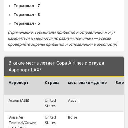
Терминал - 7
Терминал - 8
Терминал - b
(Примечание. Терминалы прибытия и отправления могут
изменяться и меняются по разным причинам — всегда
проверяйте экраны прибытия и отправления в аэропорту)
В какие места летает Copa Airlines и откуда
Аэропорт LAX?
Аэропорт
Страна
местонахождение
Ежен
р
Aspen (ASE)
United
Aspen
States
Boise Air
United
Boise
Terminal/Gowen
States
Field (BOI)