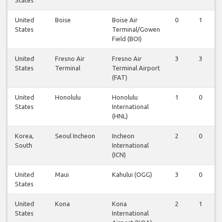
United
Boise
Boise Air
0
1
States
Terminal/Gowen
Field (BOI)
United
Fresno Air
Fresno Air
3
3
States
Terminal
Terminal Airport
(FAT)
United
Honolulu
Honolulu
1
0
States
International
(HNL)
Korea,
Seoul Incheon
Incheon
2
0
South
International
(ICN)
United
Maui
Kahului (OGG)
3
0
States
United
Kona
Kona
2
1
States
International