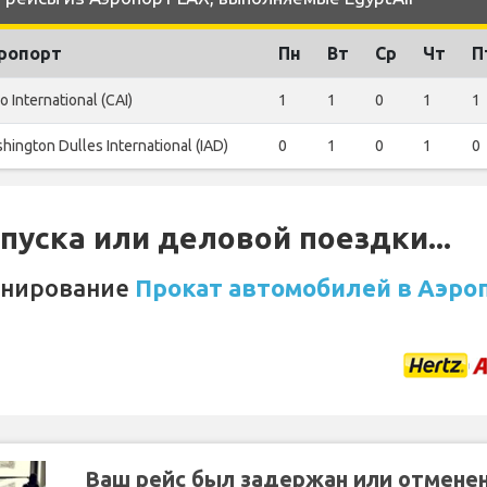
ропорт
Пн
Вт
Ср
Чт
П
o International (CAI)
1
1
0
1
1
hington Dulles International (IAD)
0
1
0
1
0
уска или деловой поездки...
онирование
Прокат автомобилей в Аэро
Ваш рейс был задержан или отмене