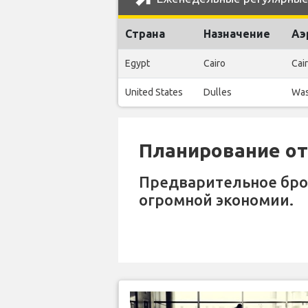
Страна
Назначение
Аэ
Egypt
Cairo
Cair
United States
Dulles
Was
Планирование отп
Предварительное бр
огромной экономии.