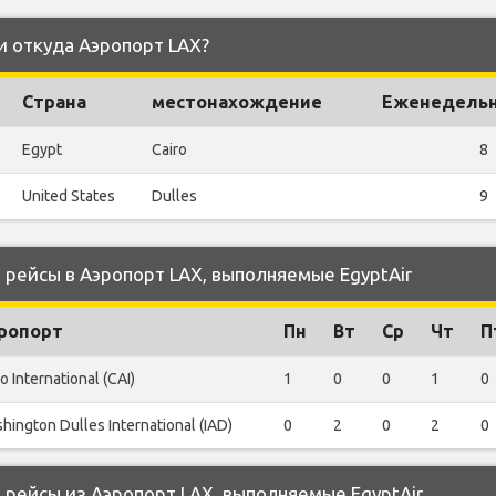
 и откуда Аэропорт LAX?
Страна
местонахождение
Еженедельн
Egypt
Cairo
8
United States
Dulles
9
рейсы в Аэропорт LAX, выполняемые EgyptAir
ропорт
Пн
Вт
Ср
Чт
П
o International (CAI)
1
0
0
1
0
hington Dulles International (IAD)
0
2
0
2
0
рейсы из Аэропорт LAX, выполняемые EgyptAir