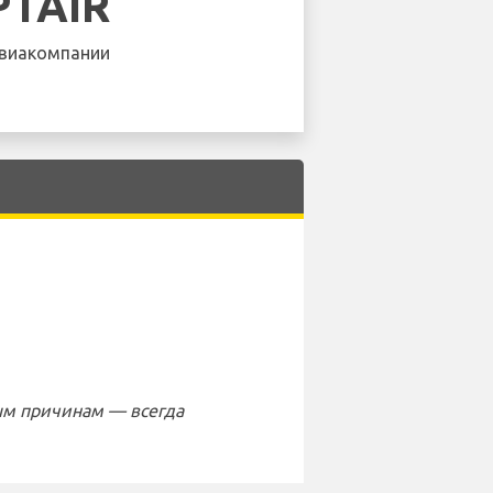
PTAIR
виакомпании
ым причинам — всегда