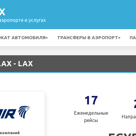
X
эропорте и услугах
ОКАТ АВТОМОБИЛЯ
ТРАНСФЕРЫ В АЭРОПОРТ
ПА
LAX - LAX
17
Еженедельные
Напра
рейсы
акомпаний