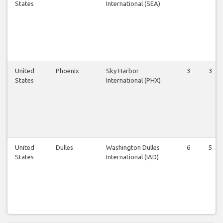
States
International (SEA)
United
Phoenix
Sky Harbor
3
3
States
International (PHX)
United
Dulles
Washington Dulles
6
5
States
International (IAD)