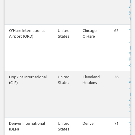
ト
を
見
る
O'Hare International
United
Chicago
62
フ
Airport (ORD)
States
O'Hare
ラ
イ
ト
を
見
る
Hopkins International
United
Cleveland
26
フ
(CLE)
States
Hopkins
ラ
イ
ト
を
見
る
Denver International
United
Denver
71
フ
(DEN)
States
ラ
イ