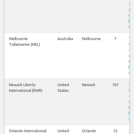
イ
ト
を
見
る
Melbourne
Australia
Melbourne
7
フ
Tullamarine (MEL)
ラ
イ
ト
を
見
る
Newark Liberty
United
Newark
107
フ
International (EWR)
States
ラ
イ
ト
を
見
る
Orlando International
United
Orlando
25
フ