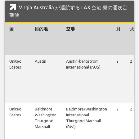
Virgin Australia が運航する LAX 空港 発の週次定
期便
国
目的地
空港
月
火
United
Austin
Austin-bergstrom
2
2
States
International (AUS)
United
Baltimore
Baltimore/Washington
2
2
States
Washington
International
Thurgood
Thurgood Marshall
Marshall
(BWI)