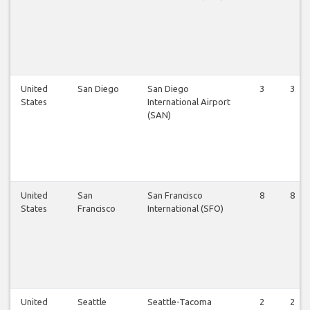
United
San Diego
San Diego
3
3
States
International Airport
(SAN)
United
San
San Francisco
8
8
States
Francisco
International (SFO)
United
Seattle
Seattle-Tacoma
2
2