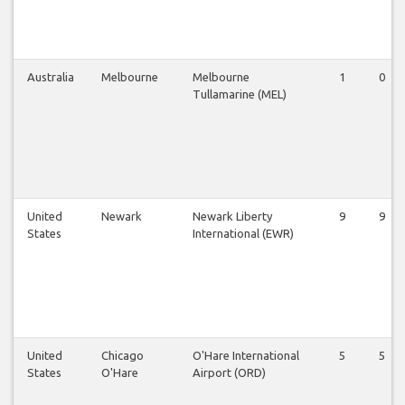
Australia
Melbourne
Melbourne
1
0
Tullamarine (MEL)
United
Newark
Newark Liberty
9
9
States
International (EWR)
United
Chicago
O'Hare International
5
5
States
O'Hare
Airport (ORD)