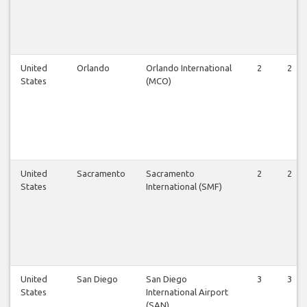
United
Orlando
Orlando International
2
2
States
(MCO)
United
Sacramento
Sacramento
2
2
States
International (SMF)
United
San Diego
San Diego
3
3
States
International Airport
(SAN)