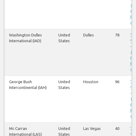
ト
を
見
る
Washington Dulles
United
Dulles
78
フ
International (IAD)
States
ラ
イ
ト
を
見
る
George Bush
United
Houston
96
フ
Intercontinental (IAH)
States
ラ
イ
ト
を
見
る
Mc Carran
United
Las Vegas
40
フ
International (LAS)
States
ラ