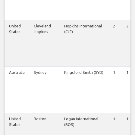
United
Cleveland
Hopkins International
2
2
States
Hopkins
(CLE)
Australia
Sydney
Kingsford Smith (SYD)
1
1
United
Boston
Logan International
1
1
States
(BOS)