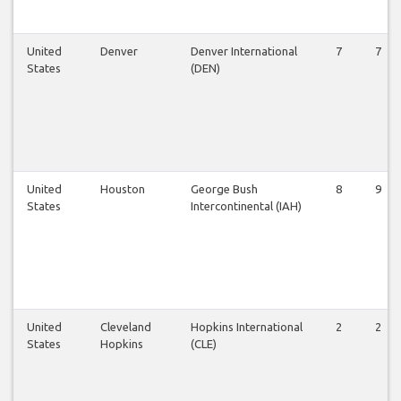
United
Denver
Denver International
7
7
States
(DEN)
United
Houston
George Bush
8
9
States
Intercontinental (IAH)
United
Cleveland
Hopkins International
2
2
States
Hopkins
(CLE)