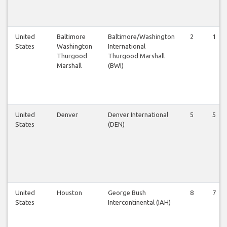
United
Baltimore
Baltimore/Washington
2
1
States
Washington
International
Thurgood
Thurgood Marshall
Marshall
(BWI)
United
Denver
Denver International
5
5
States
(DEN)
United
Houston
George Bush
8
7
States
Intercontinental (IAH)