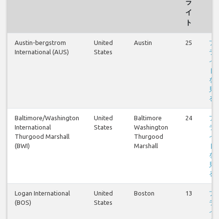
ラ
イ
ト
Austin-bergstrom
United
Austin
25
フ
International (AUS)
States
ラ
イ
ト
を
見
る
Baltimore/Washington
United
Baltimore
24
フ
International
States
Washington
ラ
Thurgood Marshall
Thurgood
イ
(BWI)
Marshall
ト
を
見
る
Logan International
United
Boston
13
フ
(BOS)
States
ラ
イ