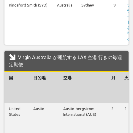
Kingsford Smith (SYD)
Australia
Sydney
9
フ
ラ
イ
ト
を
見
る
Virgin Australia が運航する LAX 空港 行きの毎週
定期便
国
目的地
空港
月
火
United
Austin
Austin-bergstrom
2
2
States
International (AUS)