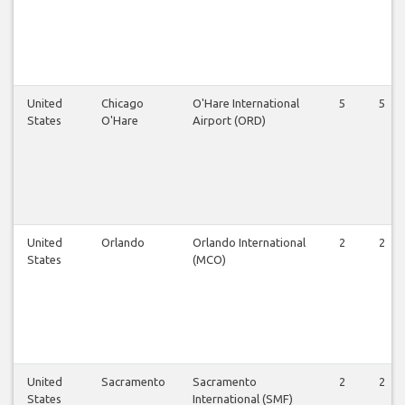
United
Chicago
O'Hare International
5
5
States
O'Hare
Airport (ORD)
United
Orlando
Orlando International
2
2
States
(MCO)
United
Sacramento
Sacramento
2
2
States
International (SMF)