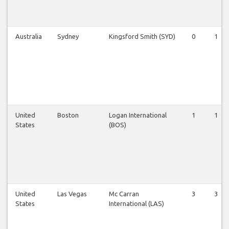
Australia
Sydney
Kingsford Smith (SYD)
0
1
United
Boston
Logan International
1
1
States
(BOS)
United
Las Vegas
Mc Carran
3
3
States
International (LAS)