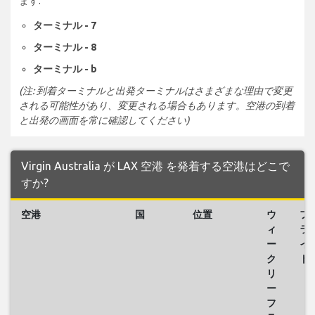
ます:
ターミナル - 7
ターミナル - 8
ターミナル - b
(注: 到着ターミナルと出発ターミナルはさまざまな理由で変更
される可能性があり、変更される場合もあります。空港の到着
と出発の画面を常に確認してください)
Virgin Australia が LAX 空港 を発着する空港はどこで
すか?
空港
国
位置
ウ
フ
ィ
ラ
ー
イ
ク
ト
リ
ー
フ