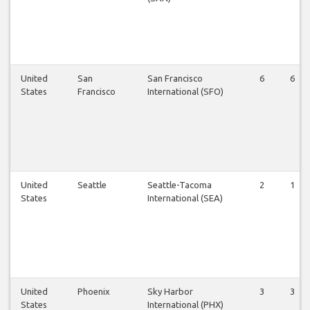
United
San
San Francisco
6
6
States
Francisco
International (SFO)
United
Seattle
Seattle-Tacoma
2
1
States
International (SEA)
United
Phoenix
Sky Harbor
3
3
States
International (PHX)