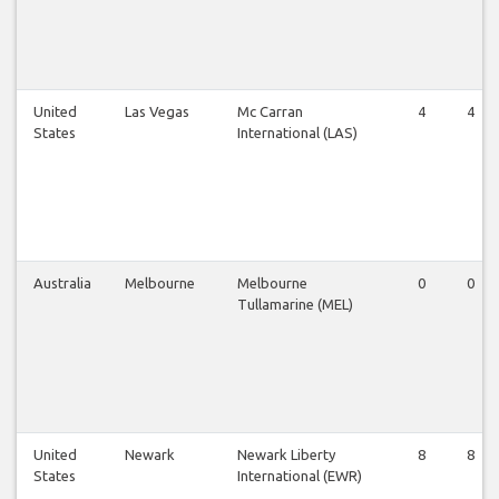
United
Las Vegas
Mc Carran
4
4
States
International (LAS)
Australia
Melbourne
Melbourne
0
0
Tullamarine (MEL)
United
Newark
Newark Liberty
8
8
States
International (EWR)