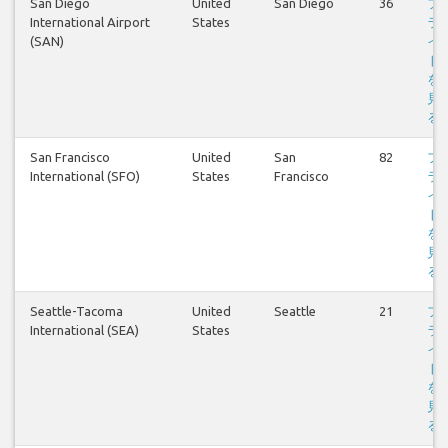
San Diego
United
San Diego
36
フ
International Airport
States
ラ
(SAN)
イ
ト
を
見
る
San Francisco
United
San
82
フ
International (SFO)
States
Francisco
ラ
イ
ト
を
見
る
Seattle-Tacoma
United
Seattle
21
フ
International (SEA)
States
ラ
イ
ト
を
見
る