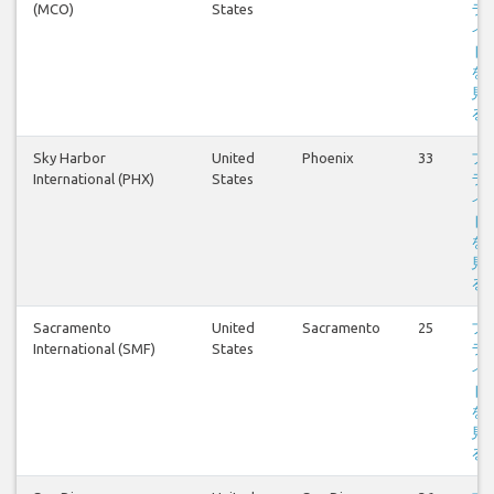
(MCO)
States
ラ
イ
ト
を
見
る
Sky Harbor
United
Phoenix
33
フ
International (PHX)
States
ラ
イ
ト
を
見
る
Sacramento
United
Sacramento
25
フ
International (SMF)
States
ラ
イ
ト
を
見
る