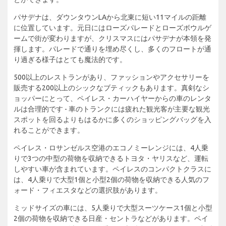
パサデナは、ダウンタウンLAから北東に短い11マイルの距離
に位置しています。元日にはローズパレードとローズボウルゲ
ームで街が変わりますが、クリスマスにはパサデナが本領を発
揮します。パレードで通りを埋め尽くし、多くのフロートが通
り過ぎる様子はとても魔法的です。
500以上のレストランがあり、ファッションやアクセサリーを
販売する200以上のシックなブティックもあります。真剣なシ
ョッパーにとって、ペイレス・カーハイヤーからの車のレンタ
ルは合理的です - 車のトランクには疲れた観光客が主要な観光
スポットを回るよりもはるかに多くのショッピングバッグを入
れることができます。
ペイレス・ロサンゼルス空港のエコノミーレンジには、4人乗
りで3つの中型の荷物を収納できるトヨタ・ヤリスなど、運転
しやすい車が含まれています。ペイレスのコンパクトクラスに
は、4人乗りで大型1個と小型2個の荷物を収納できる人気のフ
ォード・フィエスタなどの選択肢があります。
ミッドサイズの車には、5人乗りで大型スーツケース1個と小型
2個の荷物を収納できる日産・セントラなどがあります。ペイ