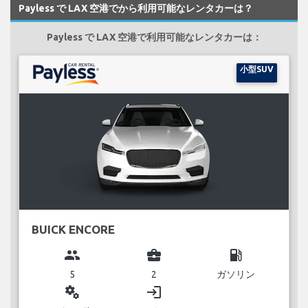
Payless で LAX 空港でから利用可能なレンタカーは？
Payless で LAX 空港で利用可能なレンタカーは：
小型SUV
BUICK ENCORE
group
business_center
local_gas_station
5
2
ガソリン
miscellaneous_services
login