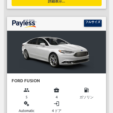
詳細表示...
フルサイズ
FORD FUSION
group
business_center
local_gas_station
5
4
ガソリン
miscellaneous_services
login
Automatic
4 ドア