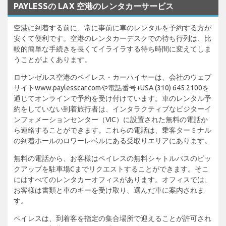
PAYLESSの LAX 空港のレンタカーサービス
空港に到着する前に、常に事前に車のレンタルを予約する方が
安くて便利です。空港のレンタカーデスクでの待ち行列は、比
較的簡単な手続きを長くてイライラする待ち時間に変えてしま
うことがよくあります。
ロサンゼルス空港のペイレス・カーハイヤーは、会社のウェブ
サイトwww.paylesscar.comや電話番号+USA (310) 645 2100を
通じてオンラインで予約を受け付けています。車のレンタル予
約をしていない到着旅行者は、インタラクティブなビジターイ
ンフォメーションセンター（VIC）に設置された無料の電話か
ら連絡することができます。これらの電話は、乗客ターミナル
の到着ホールのロワーレベルにある受取りエリアにあります。
無料の電話から、お客様はペイレスの無料シャトルバスのピッ
クアップを駐車場Cまでリクエストすることができます。そこ
にはすべてのレンタカーオフィスがあります。オフィスでは、
お客様は書類と車のキーを受け取り、選んだ車に案内されま
す。
ペイレスは、到着客を指定の集合場所で迎えることが許可され