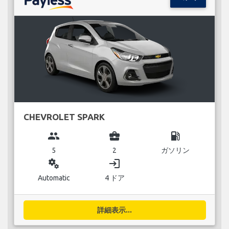
CHEVROLET SPARK
group
business_center
local_gas_station
5
2
ガソリン
miscellaneous_services
login
Automatic
4 ドア
詳細表示...