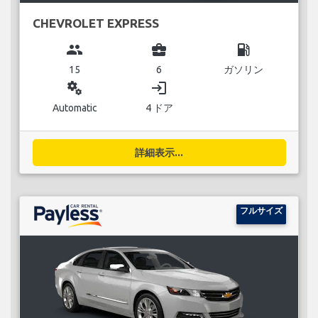
CHEVROLET EXPRESS
group
business_center
local_gas_station
15
6
ガソリン
miscellaneous_services
login
Automatic
4 ドア
詳細表示...
フルサイズ