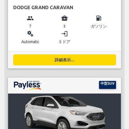
DODGE GRAND CARAVAN
group
business_center
local_gas_station
7
3
ガソリン
miscellaneous_services
login
Automatic
5 ドア
詳細表示...
中型SUV