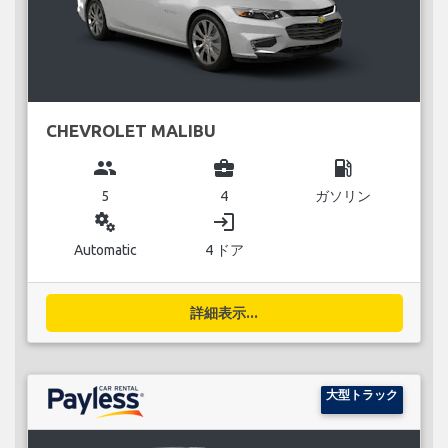
CHEVROLET MALIBU
group
business_center
local_gas_station
5
4
ガソリン
miscellaneous_services
login
Automatic
4 ドア
詳細表示...
大型トラック