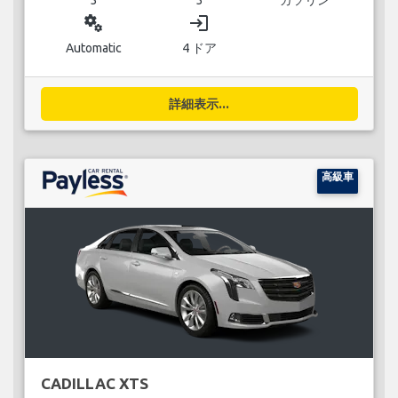
miscellaneous_services
login
Automatic
4 ドア
詳細表示...
高級車
CADILLAC XTS