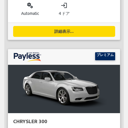
miscellaneous_services
login
Automatic
4 ドア
詳細表示...
プレミアム
CHRYSLER 300