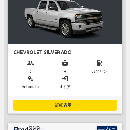
CHEVROLET SILVERADO
group
business_center
local_gas_station
2
4
ガソリン
miscellaneous_services
login
Automatic
4 ドア
詳細表示...
エコノミー