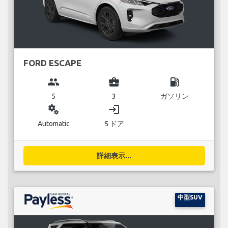
FORD ESCAPE
group
business_center
local_gas_station
5
3
ガソリン
miscellaneous_services
login
Automatic
5 ドア
詳細表示...
中型SUV