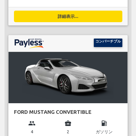
詳細表示...
コンバーチブル
FORD MUSTANG CONVERTIBLE
group
business_center
local_gas_station
4
2
ガソリン