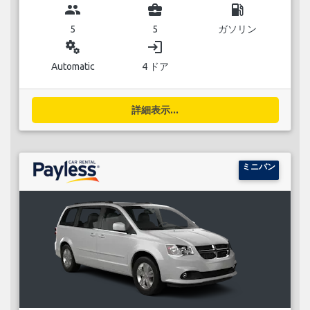
group
business_center
local_gas_station
5
5
ガソリン
miscellaneous_services
login
Automatic
4 ドア
詳細表示...
ミニバン