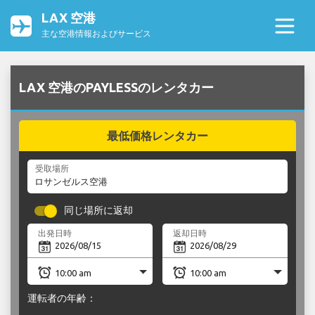
LAX 空港
主な空港情報およびサービス
LAX 空港のPAYLESSのレンタカー
最低価格レンタカー
受取場所
同じ場所に返却
出発日時
返却日時
運転者の年齢：