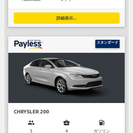
詳細表示...
スタンダード
CHRYSLER 200
group
business_center
local_gas_station
5
4
ガソリン