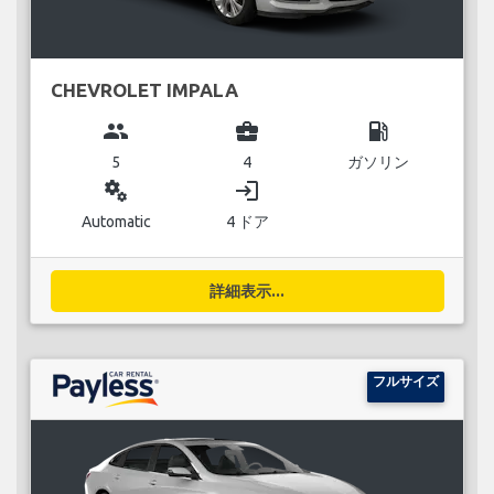
CHEVROLET IMPALA
group
business_center
local_gas_station
5
4
ガソリン
miscellaneous_services
login
Automatic
4 ドア
詳細表示...
フルサイズ