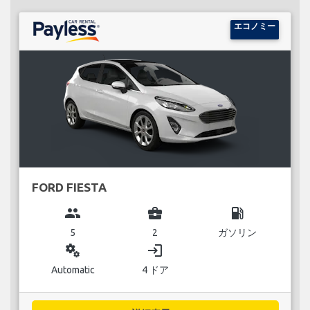
エコノミー
FORD FIESTA
group
business_center
local_gas_station
5
2
ガソリン
miscellaneous_services
login
Automatic
4 ドア