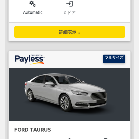
miscellaneous_services
login
Automatic
2 ドア
詳細表示...
フルサイズ
FORD TAURUS