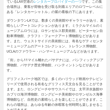
ているLAX空港の
レンタカープロバイダーの一つ
です。この集
合場所は、乗客が荷物を受け取る到着エリアのロワーレベルに
ある「レンタカーシャトル」の紫の看板の下にあります。
ダウンタウンLAでは、数多くの美術館やギャラリーがあり、素
晴らしいアートコレクションがあります。ミラクルマイルのミ
ュージアムロウには、ロサンゼルス郡美術館、ピーターセン自
動車博物館、クラフト・フォークアート博物館などがありま
す。また、ウェストサイドの美術館には、有名なゲティセンタ
ーミュージアムのアートコレクション、トレランス博物館、
UCLAのファウラー・ハンマーミュージアムなどがあります。
「街」から11マイル離れたパサデナには、パシフィックアジア
博物館、パサデナ歴史博物館、ハンティントンなどがありま
す。
グリフィスパーク地区では、多くのハリウッド映画やテレビシ
リーズで使用される有名なグリフィス天文台を見ることができ
ます。また、ロングビーチやサウスベイでは、太平洋水族館や
カブリロ海洋博物館、ロングビーチ美術館やロサンゼルス海事
博物館など、自然史の素晴らしさを楽しむことができます。こ
れらの場所は、あらゆる年齢の休暇客を何時間も楽しませるこ
とができます。