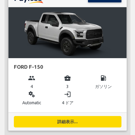
FORD F-150
group
business_center
local_gas_station
4
3
ガソリン
miscellaneous_services
login
Automatic
4 ドア
詳細表示...