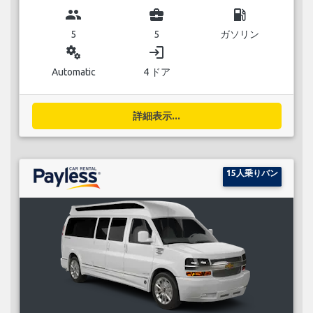
group
business_center
local_gas_station
5
5
ガソリン
miscellaneous_services
login
Automatic
4 ドア
詳細表示...
15人乗りバン