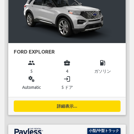
FORD EXPLORER
group
business_center
local_gas_station
5
4
ガソリン
miscellaneous_services
login
Automatic
5 ドア
詳細表示...
小型/中型トラック