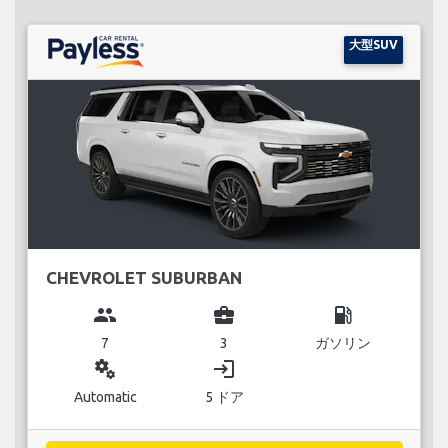
大型SUV
CHEVROLET SUBURBAN
group
business_center
local_gas_station
7
3
ガソリン
miscellaneous_services
login
Automatic
5 ドア