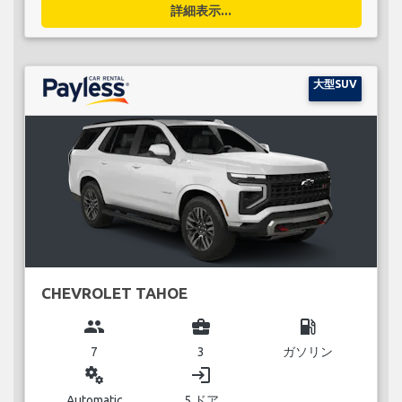
詳細表示...
大型SUV
CHEVROLET TAHOE
group
business_center
local_gas_station
7
3
ガソリン
miscellaneous_services
login
Automatic
5 ドア