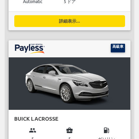
Automatic
5 ドア
詳細表示...
高級車
BUICK LACROSSE
group
business_center
local_gas_station
5
5
ガソリン