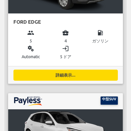
FORD EDGE
group
business_center
local_gas_station
5
4
ガソリン
miscellaneous_services
login
Automatic
5 ドア
詳細表示...
中型SUV