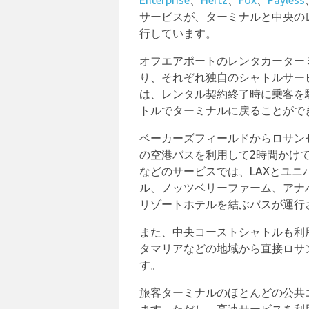
Enterprise
、
Hertz
、
Fox
、
Payless
サービスが、ターミナルと中央の
行しています。
オフエアポートのレンタカーター
り、それぞれ独自のシャトルサー
は、レンタル契約終了時に乗客を
トルでターミナルに戻ることがで
ベーカーズフィールドからロサン
の空港バスを利用して2時間かけ
などのサービスでは、LAXとユ
ル、ノッツベリーファーム、アナ
リゾートホテルを結ぶバスが運行
また、中央コーストシャトルも利
タマリアなどの地域から直接ロサ
す。
旅客ターミナルのほとんどの公共エ