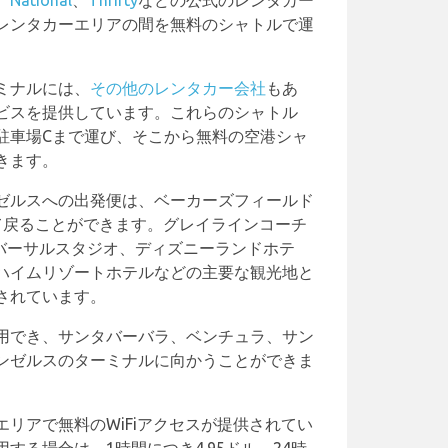
、
National
、
Thrifty
などの公式のレンタカー
レンタカーエリアの間を無料のシャトルで運
ミナルには、
その他のレンタカー会社
もあ
ビスを提供しています。これらのシャトル
駐車場Cまで運び、そこから無料の空港シャ
きます。
ゼルスへの出発便は、ベーカーズフィールド
て戻ることができます。グレイラインコーチ
ニバーサルスタジオ、ディズニーランドホテ
ハイムリゾートホテルなどの主要な観光地と
されています。
用でき、サンタバーバラ、ベンチュラ、サン
ンゼルスのターミナルに向かうことができま
リアで無料のWiFiアクセスが提供されてい