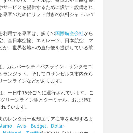
。すべてのターミナルは、身体の不自由な乗
やサービスを提供するために設計・設備され
る乗客のためにリフト付きの無料シャトルバ
を利用する乗客は、多くの
国際航空会社
から
空、全日本空輸、エミレーツ、日本航空、マ
どが、世界各地への直行便を提供している航
には、カルバーシティバスライン、サンタモニ
トランジット、そしてロサンゼルス市内から
リーンラインなどがあります。
は、一日中15分ごとに運行されています。こ
のグリーンライン駅とターミナル、および駐
されています。
央のレンタカー返却エリアに車を返却するよ
Alamo
、
Avis
、
Budget
、
Dollar
、