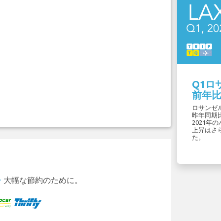
Q1ロ
前年比
ロサンゼ
昨年同期
2021
上昇はさ
た。
ー
大幅な節約のために。