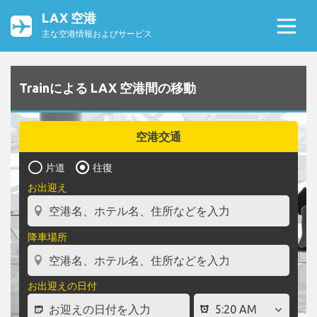
LAX 空港
主な空港情報およびサービス
Trainによる LAX 空港間の移動
空港交通
片道
往復
お出迎え
降車場所
お出迎えの日付