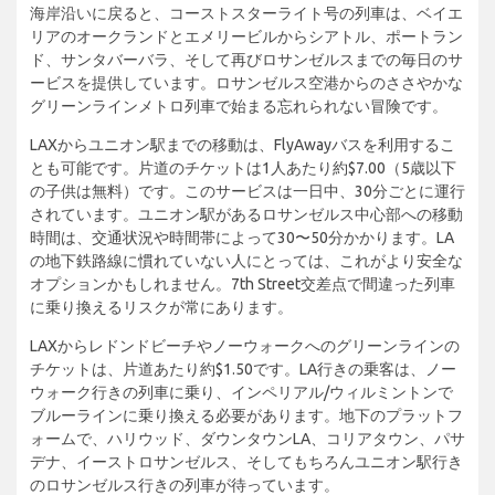
海岸沿いに戻ると、コーストスターライト号の列車は、ベイエ
リアのオークランドとエメリービルからシアトル、ポートラン
ド、サンタバーバラ、そして再びロサンゼルスまでの毎日のサ
ービスを提供しています。ロサンゼルス空港からのささやかな
グリーンラインメトロ列車で始まる忘れられない冒険です。
LAXからユニオン駅までの移動は、FlyAwayバスを利用するこ
とも可能です。片道のチケットは1人あたり約$7.00（5歳以下
の子供は無料）です。このサービスは一日中、30分ごとに運行
されています。ユニオン駅があるロサンゼルス中心部への移動
時間は、交通状況や時間帯によって30〜50分かかります。LA
の地下鉄路線に慣れていない人にとっては、これがより安全な
オプションかもしれません。7th Street交差点で間違った列車
に乗り換えるリスクが常にあります。
LAXからレドンドビーチやノーウォークへのグリーンラインの
チケットは、片道あたり約$1.50です。LA行きの乗客は、ノー
ウォーク行きの列車に乗り、インペリアル/ウィルミントンで
ブルーラインに乗り換える必要があります。地下のプラットフ
ォームで、ハリウッド、ダウンタウンLA、コリアタウン、パサ
デナ、イーストロサンゼルス、そしてもちろんユニオン駅行き
のロサンゼルス行きの列車が待っています。