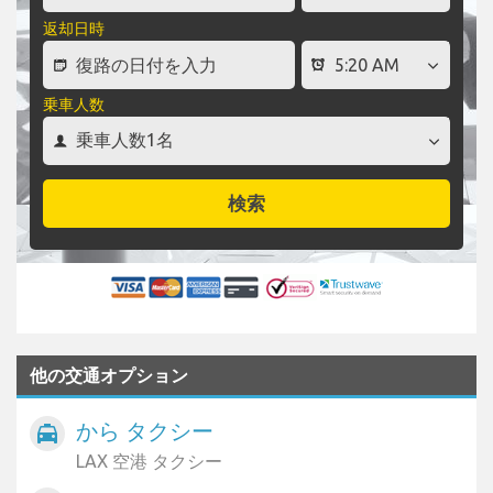
返却日時
乗車人数
検索
他の交通オプション
から タクシー
local_taxi
LAX 空港 タクシー