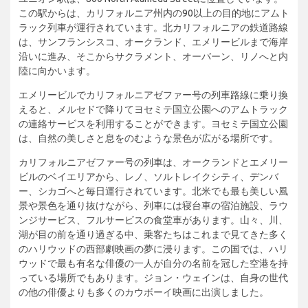
この駅からは、カリフォルニア州内の90以上の目的地にアムト
ラック列車が運行されています。北カリフォルニアの鉄道路線
は、サンフランシスコ、オークランド、エメリービルまで海岸
沿いに進み、そこからサクラメント、オーバーン、リノへと内
陸に向かいます。
エメリービルでカリフォルニアゼファー号の列車路線に乗り換
えると、メルセドで降りてヨセミテ国立公園へのアムトラック
の連絡サービスを利用することができます。ヨセミテ国立公園
は、自然の美しさと息をのむような景色が広がる場所です。
カリフォルニアゼファー号の列車は、オークランドとエメリー
ビルのベイエリアから、レノ、ソルトレイクシティ、デンバ
ー、シカゴへと毎日運行されています。北米でも最も美しい風
景や景色を通り抜けながら、列車には寝台車の宿泊施設、ラウ
ンジサービス、フルサービスの食堂車があります。山々、川、
湖が目の前を通り過ぎる中、乗客たちはこれまで見てきた多く
のハリウッドの西部劇映画の夢に浸ります。この国では、ハリ
ウッドで最も有名な俳優の一人が自分の名前を冠した空港を持
っている場所でもあります。ジョン・ウェインは、自身の世代
の他の俳優よりも多くのカウボーイ映画に出演しました。