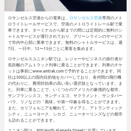
ロサンゼルス空港からの電車は、
ロサンゼルス空港
専用のメト
ロライトレールサービスで、空港のメトロライトレール駅で乗
車できます。ターミナルから駅までの間には定期的に無料のシ
ャトルサービスが運行されており、グリーンラインのサービス
で市内中心部に乗車できます。無料のシャトルサービスは、週
7日、一日中、12〜15分ごとに乗客を集めます。
ロサンゼルスユニオン駅では、レジャーやビジネスの旅行者が
長距離のアムトラック列車に乗ることができます。列車のチケ
ットは事前にwww.amtrak.comで予約することができます。同
社は500以上の国内目的地をカバーしており、各州間の飛行機
の代わりに、費用対効果の高い良い選択肢となっています。ま
た、列車に乗ることで、いくつかのアメリカの象徴的な都市、
サンフランシスコ、サンディエゴ、サクラメント、サンタバー
バラ、リノなどの「風味」や第一印象を得ることができます。
また、カリフォルニアを離れて、マイアミ、アトランティック
シティ、ニューヨーク、シカゴ、ニューオーリンズなどの都市
も訪れることができます。
ユニオン駅は、800 North Alameda Streetに位置しています。