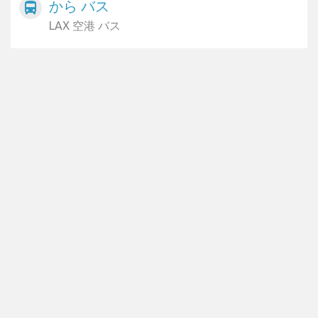
から バス
directions_bus
LAX 空港 バス