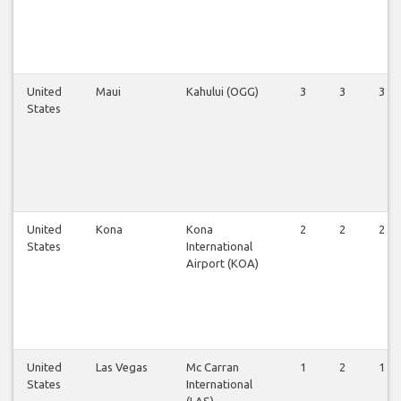
United
Maui
Kahului (OGG)
3
3
3
States
United
Kona
Kona
2
2
2
States
International
Airport (KOA)
United
Las Vegas
Mc Carran
1
2
1
States
International
(LAS)