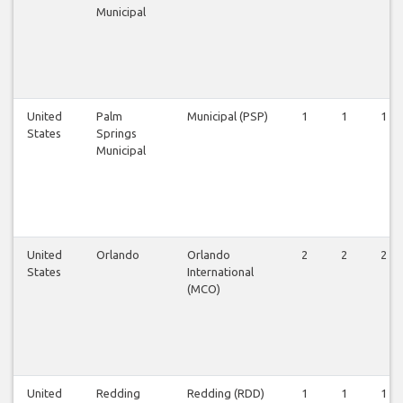
Municipal
United
Palm
Municipal (PSP)
1
1
1
States
Springs
Municipal
United
Orlando
Orlando
2
2
2
States
International
(MCO)
United
Redding
Redding (RDD)
1
1
1