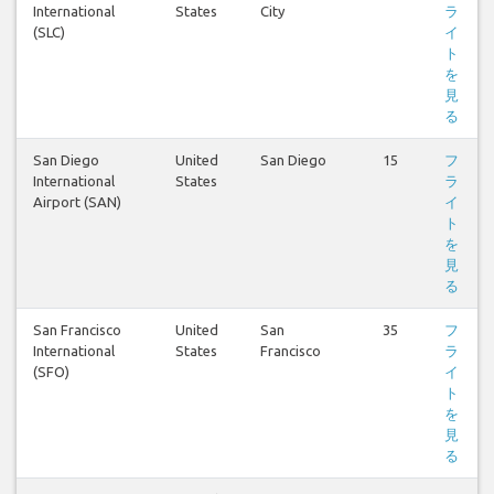
International
States
City
ラ
(SLC)
イ
ト
を
見
る
San Diego
United
San Diego
15
フ
International
States
ラ
Airport (SAN)
イ
ト
を
見
る
San Francisco
United
San
35
フ
International
States
Francisco
ラ
(SFO)
イ
ト
を
見
る