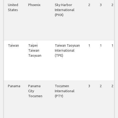
United
Phoenix
Sky Harbor
2
3
2
States
International
(PHX)
Taiwan
Taipei
Taiwan Taoyuan
1
1
1
Taiwan
International
Taoyuan
(TPE)
Panama
Panama
Tocumen
3
2
2
City
International
Tocumen
(PTY)