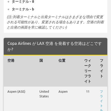
ターミナル - 8
ターミナル - b
(注: 到着ターミナルと出発ターミナルはさまざまな理由で変更
される可能性があり、変更される場合もあります。空港の到着
と出発の画面を常に確認してください)
Copa Airlines が LAX 空港 を発着する空港はどこです
か?
空港
国
位置
ウィ
フ
ーク
ラ
リー
イ
フラ
ト
イト
Aspen (ASE)
United
Aspen
11
フ
States
ラ
イ
ト
を