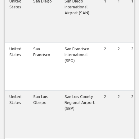
United
San Diego
San Diego
1
1
1
States
International
Airport (SAN)
United
San
San Francisco
2
2
2
States
Francisco
International
(SFO)
United
San Luis
San Luis County
2
2
2
States
Obispo
Regional Airport
(SBP)