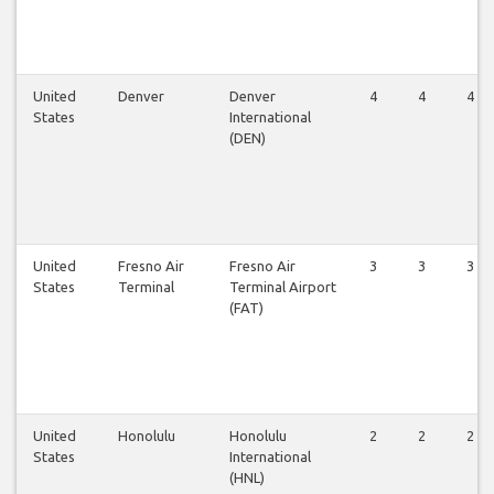
United
Denver
Denver
4
4
4
States
International
(DEN)
United
Fresno Air
Fresno Air
3
3
3
States
Terminal
Terminal Airport
(FAT)
United
Honolulu
Honolulu
2
2
2
States
International
(HNL)