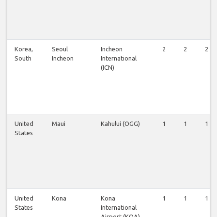
Korea,
Seoul
Incheon
2
2
2
South
Incheon
International
(ICN)
United
Maui
Kahului (OGG)
1
1
1
States
United
Kona
Kona
1
1
1
States
International
Airport (KOA)