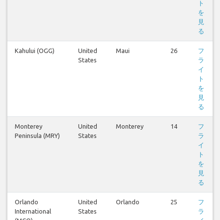
ト
を
見
る
Kahului (OGG)
United
Maui
26
フ
States
ラ
イ
ト
を
見
る
Monterey
United
Monterey
14
フ
Peninsula (MRY)
States
ラ
イ
ト
を
見
る
Orlando
United
Orlando
25
フ
International
States
ラ