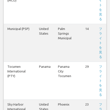
(MCO)
イ
ト
を
見
る
Municipal (PSP)
United
Palm
14
フ
States
Springs
ラ
Municipal
イ
ト
を
見
る
Tocumen
Panama
Panama
29
フ
International
City
ラ
(PTY)
Tocumen
イ
ト
を
見
る
Sky Harbor
United
Phoenix
23
フ
International
States
ラ