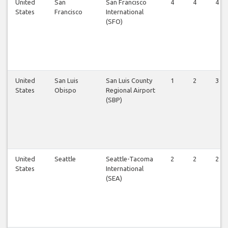
United
San
San Francisco
4
4
4
States
Francisco
International
(SFO)
United
San Luis
San Luis County
1
2
3
States
Obispo
Regional Airport
(SBP)
United
Seattle
Seattle-Tacoma
2
2
2
States
International
(SEA)