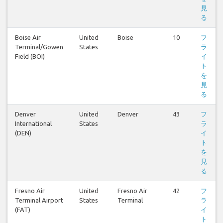
見
る
Boise Air
United
Boise
10
フ
Terminal/Gowen
States
ラ
Field (BOI)
イ
ト
を
見
る
Denver
United
Denver
43
フ
International
States
ラ
(DEN)
イ
ト
を
見
る
Fresno Air
United
Fresno Air
42
フ
Terminal Airport
States
Terminal
ラ
(FAT)
イ
ト