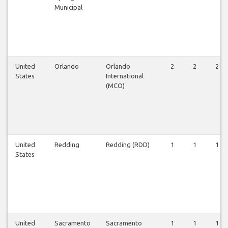
Municipal
United
Orlando
Orlando
2
2
2
States
International
(MCO)
United
Redding
Redding (RDD)
1
1
1
States
United
Sacramento
Sacramento
1
1
1