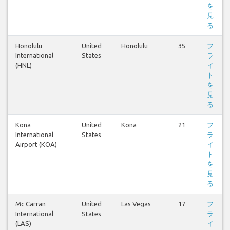
を
見
る
Honolulu
United
Honolulu
35
フ
International
States
ラ
(HNL)
イ
ト
を
見
る
Kona
United
Kona
21
フ
International
States
ラ
Airport (KOA)
イ
ト
を
見
る
Mc Carran
United
Las Vegas
17
フ
International
States
ラ
(LAS)
イ