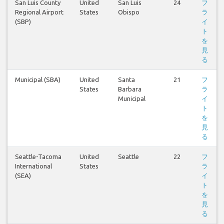
San Luis County
United
San Luis
24
フ
Regional Airport
States
Obispo
ラ
(SBP)
イ
ト
を
見
る
Municipal (SBA)
United
Santa
21
フ
States
Barbara
ラ
Municipal
イ
ト
を
見
る
Seattle-Tacoma
United
Seattle
22
フ
International
States
ラ
(SEA)
イ
ト
を
見
る