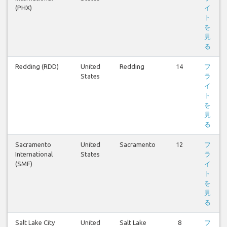
(PHX)
イ
ト
を
見
る
Redding (RDD)
United
Redding
14
フ
States
ラ
イ
ト
を
見
る
Sacramento
United
Sacramento
12
フ
International
States
ラ
(SMF)
イ
ト
を
見
る
Salt Lake City
United
Salt Lake
8
フ