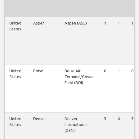
United
Aspen
Aspen (ASE)
1
1
1
States
United
Boise
Boise Air
0
1
0
States
Terminal/Gowen
Field (BOI)
United
Denver
Denver
3
4
3
States
International
(DEN)