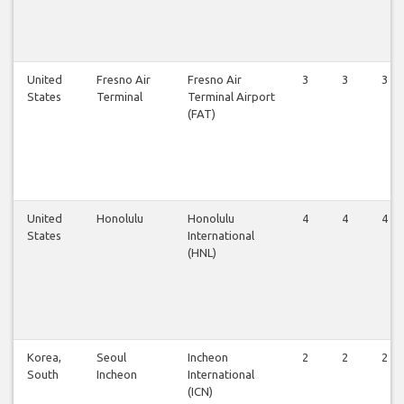
United
Fresno Air
Fresno Air
3
3
3
States
Terminal
Terminal Airport
(FAT)
United
Honolulu
Honolulu
4
4
4
States
International
(HNL)
Korea,
Seoul
Incheon
2
2
2
South
Incheon
International
(ICN)