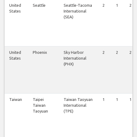
United
Seattle
Seattle-Tacoma
2
1
2
States
International
(SEA)
United
Phoenix
Sky Harbor
2
2
2
States
International
(PHX)
Taiwan
Taipei
Taiwan Taoyuan
1
1
1
Taiwan
International
Taoyuan
(TPE)