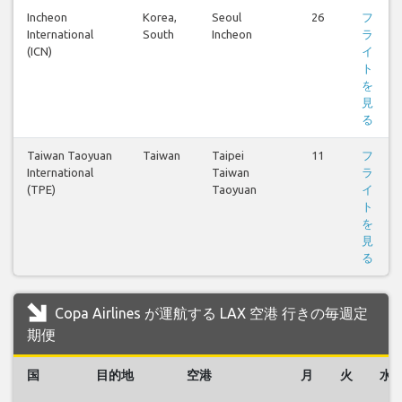
Incheon
Korea,
Seoul
26
フ
International
South
Incheon
ラ
(ICN)
イ
ト
を
見
る
Taiwan Taoyuan
Taiwan
Taipei
11
フ
International
Taiwan
ラ
(TPE)
Taoyuan
イ
ト
を
見
る
Copa Airlines が運航する LAX 空港 行きの毎週定
期便
国
目的地
空港
月
火
水