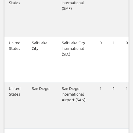
States
International
(SMF)
United
Salt Lake
Salt Lake City
0
1
0
States
City
International
(SLC)
United
San Diego
San Diego
1
2
1
States
International
Airport (SAN)