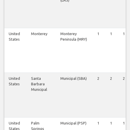
United
Monterey
Monterey
1
1
1
States
Peninsula (MRY)
United
Santa
Municipal (SBA)
2
2
2
States
Barbara
Municipal
United
Palm
Municipal (PSP)
1
1
1
States
Springs