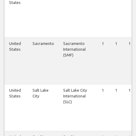
States
United
Sacramento
Sacramento
1
1
1
States
International
(SMF)
United
Salt Lake
Salt Lake City
1
1
1
States
City
International
(SLC)