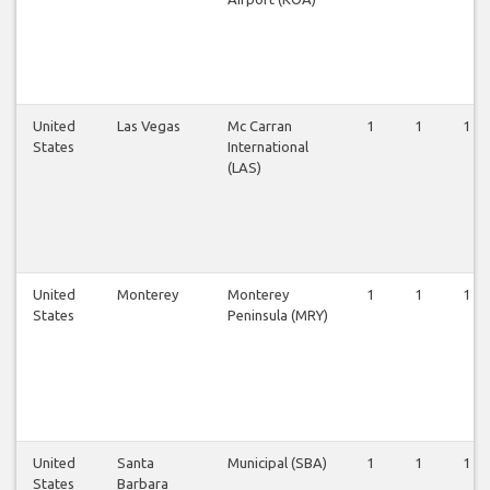
United
Las Vegas
Mc Carran
1
1
1
States
International
(LAS)
United
Monterey
Monterey
1
1
1
States
Peninsula (MRY)
United
Santa
Municipal (SBA)
1
1
1
States
Barbara