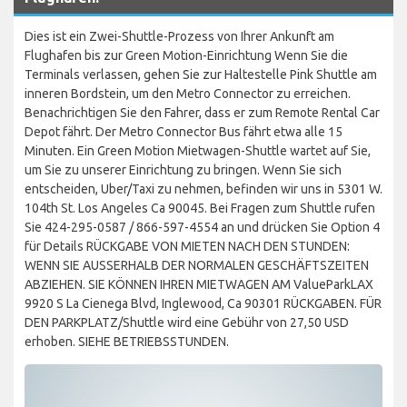
Dies ist ein Zwei-Shuttle-Prozess von Ihrer Ankunft am
Flughafen bis zur Green Motion-Einrichtung Wenn Sie die
Terminals verlassen, gehen Sie zur Haltestelle Pink Shuttle am
inneren Bordstein, um den Metro Connector zu erreichen.
Benachrichtigen Sie den Fahrer, dass er zum Remote Rental Car
Depot fährt. Der Metro Connector Bus fährt etwa alle 15
Minuten. Ein Green Motion Mietwagen-Shuttle wartet auf Sie,
um Sie zu unserer Einrichtung zu bringen. Wenn Sie sich
entscheiden, Uber/Taxi zu nehmen, befinden wir uns in 5301 W.
104th St. Los Angeles Ca 90045. Bei Fragen zum Shuttle rufen
Sie 424-295-0587 / 866-597-4554 an und drücken Sie Option 4
für Details RÜCKGABE VON MIETEN NACH DEN STUNDEN:
WENN SIE AUSSERHALB DER NORMALEN GESCHÄFTSZEITEN
ABZIEHEN. SIE KÖNNEN IHREN MIETWAGEN AM ValueParkLAX
9920 S La Cienega Blvd, Inglewood, Ca 90301 RÜCKGABEN. FÜR
DEN PARKPLATZ/Shuttle wird eine Gebühr von 27,50 USD
erhoben. SIEHE BETRIEBSSTUNDEN.