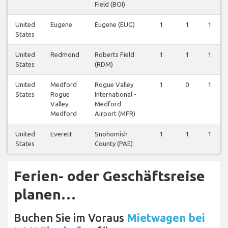
Field (BOI)
United
Eugene
Eugene (EUG)
1
1
1
States
United
Redmond
Roberts Field
1
1
1
States
(RDM)
United
Medford
Rogue Valley
1
0
1
States
Rogue
International -
Valley
Medford
Medford
Airport (MFR)
United
Everett
Snohomish
1
1
1
States
County (PAE)
Ferien- oder Geschäftsreise
planen…
Buchen Sie im Voraus
Mietwagen bei