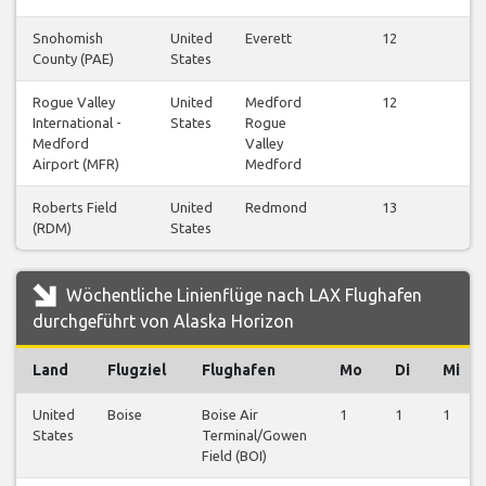
Snohomish
United
Everett
12
County (PAE)
States
a
Rogue Valley
United
Medford
12
International -
States
Rogue
a
Medford
Valley
Airport (MFR)
Medford
Roberts Field
United
Redmond
13
(RDM)
States
a
Wöchentliche Linienflüge nach LAX Flughafen
durchgeführt von Alaska Horizon
Land
Flugziel
Flughafen
Mo
Di
Mi
United
Boise
Boise Air
1
1
1
States
Terminal/Gowen
Field (BOI)