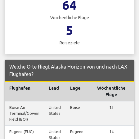
64
Wöchentliche Flüge
5
Reiseziele
Welche Orte fliegt Alaska Horizon von und nach LAX
Flughafen?
Flughafen
Land
Lage
Wöchentliche
Flüge
Boise Air
United
Boise
13
Terminal/Gowen
States
a
Field (BOI)
Eugene (EUG)
United
Eugene
14
States
a