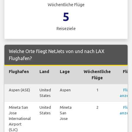
Wöchentliche Flüge
5
Reiseziele
Welche Orte fliegt NetJets von und nach LAX
Flughafen?
Flughafen
Land
Lage
Wöchentliche
Flüg
Flüge
Aspen (ASE)
United
Aspen
1
Flüg
States
anzei
Mineta San
United
Mineta
2
Flüg
Jose
States
San
anzei
International
Jose
Airport
(SJC)