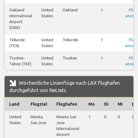
Oakland
United
Oakland
1
Flüg
International
States
anzei
Airport
(OAK)
Telluride
United
Telluride
1
Flüg
(TEX)
States
anzei
Truckee-
United
Truckee
1
Flüg
Tahoe (TKF)
States
anzei
Wöchentliche Linienflüge nach LAX Flughafen
durchgeführt von NetJets
Land
Flugziel
Flughafen
Mo
Di
Mi
Do
United
Mineta
Mineta San
1
0
0
0
States
San Jose
Jose
International
Airport