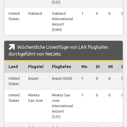
(SJC)
United
Oakland
Oakland
1
0
0
0
States
International
Airport
(OAK)
Wöchentliche Linienflüge von LAX Flughafen
durchgeführt von NetJets
Land
Flugziel
Flughafen
Mo
Di
Mi
Do
United
Aspen
Aspen (ASE)
1
0
0
0
States
United
Mineta
Mineta San
1
0
0
0
States
San Jose
Jose
International
Airport
(SJC)