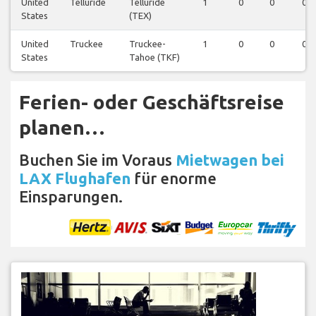
United
Telluride
Telluride
1
0
0
0
States
(TEX)
United
Truckee
Truckee-
1
0
0
0
States
Tahoe (TKF)
Ferien- oder Geschäftsreise
planen…
Buchen Sie im Voraus
Mietwagen bei
LAX Flughafen
für enorme
Einsparungen.