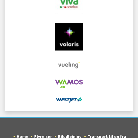
Home
Flyrejser
Biludlejning
Transport til og fra