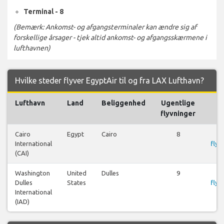
Terminal - 8
(Bemærk: Ankomst- og afgangsterminaler kan ændre sig af
forskellige årsager - tjek altid ankomst- og afgangsskærmene i
lufthavnen)
Hvilke steder flyver EgyptAir til og fra LAX Lufthavn?
Lufthavn
Land
Beliggenhed
Ugentlige
F
flyvninger
Cairo
Egypt
Cairo
8
S
International
flyr
(CAI)
Washington
United
Dulles
9
S
Dulles
States
flyr
International
(IAD)