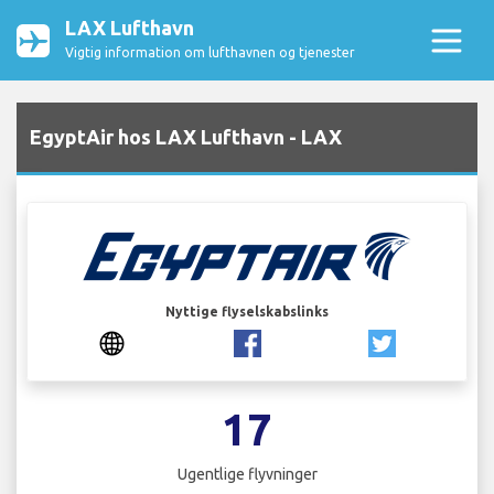
LAX Lufthavn
Vigtig information om lufthavnen og tjenester
EgyptAir hos LAX Lufthavn - LAX
Nyttige flyselskabslinks
17
Ugentlige flyvninger