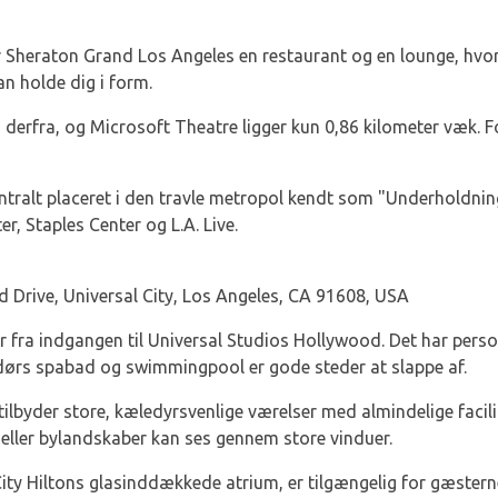
 Sheraton Grand Los Angeles en restaurant og en lounge, hvor 
an holde dig i form.
nd derfra, og Microsoft Theatre ligger kun 0,86 kilometer væk.
ntralt placeret i den travle metropol kendt som "Underholdni
r, Staples Center og L.A. Live.
 Drive, Universal City, Los Angeles, CA 91608, USA
r fra indgangen til Universal Studios Hollywood. Det har person
ørs spabad og swimmingpool er gode steder at slappe af.
tilbyder store, kæledyrsvenlige værelser med almindelige facili
eller bylandskaber kan ses gennem store vinduer.
l City Hiltons glasinddækkede atrium, er tilgængelig for gæste