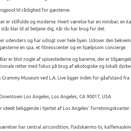
ngpool til rådighed for gæsterne.
er er stilfulde og moderne. Hvert værelse har en minibar, en k
tår klar til at betjene dig, når du har brug for det.
r udendørs og har udsigt over hele byen. Udover den bekvemm
gæsterne en spa, et fitnesscenter og en hjælpsom concierge.
Bar er blot nogle af spisestederne og barerne, der er tilgænge
tionale retter med fokus på brug af økologiske og lokalt dyrke
 Grammy Museum ved L.A. Live ligger inden for gåafstand fra 
 Downtown Los Angeles, Los Angeles, CA 90017, USA
r ideelt beliggende i hjertet af Los Angeles' forretningskvarter
ærelser har central aircondition, fladskærms-tv, kaffemaskin