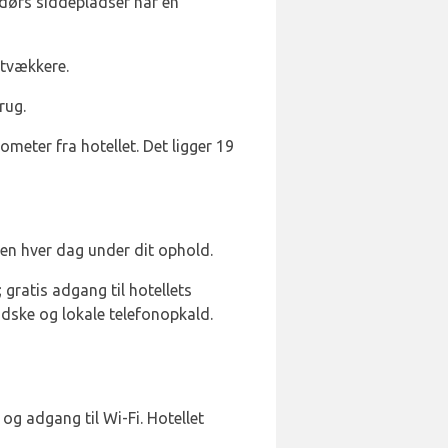
dørs siddepladser har en
itvækkere.
rug.
lometer fra hotellet. Det ligger 19
en hver dag under dit ophold.
gratis adgang til hotellets
andske og lokale telefonopkald.
g adgang til Wi-Fi. Hotellet