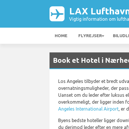
LAX Lufthav
Vigtig information om luftha
HOME
FLYREJSER
BILUDL
Book et Hotel i Nærh
Los Angeles tilbyder et bredt udva
overnatningsmuligheder, der passe
Uanset om du leder efter luksus e
overkommeligt, der ligger inden f
Angeles International Airport
, er 
Byens bedste hoteller ligger downt
du derimod leder efter en mere af