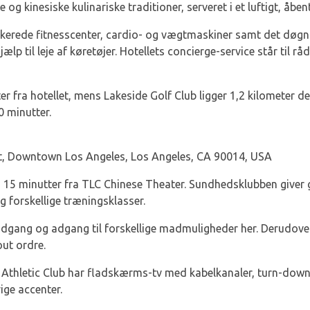
le og kinesiske kulinariske traditioner, serveret i et luftigt, å
ikerede fitnesscenter, cardio- og vægtmaskiner samt det døgn
ælp til leje af køretøjer. Hotellets concierge-service står til 
r fra hotellet, mens Lakeside Golf Club ligger 1,2 kilometer de
 minutter.
t, Downtown Los Angeles, Los Angeles, CA 90014, USA
 15 minutter fra TLC Chinese Theater. Sundhedsklubben giver gr
 forskellige træningsklasser.
tadgang og adgang til forskellige madmuligheder her. Derudove
ut ordre.
Athletic Club har fladskærms-tv med kabelkanaler, turn-down-
ige accenter.