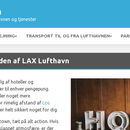
n
vnen og tjenester
EJNING
TRANSPORT TIL OG FRA LUFTHAVNEN
PAR
eden af LAX Lufthavn
lg af hoteller og
r til enhver pengepung.
ller noget mere
or rimelig afstand af
Los
der helt sikkert noget for dig.
own, tæt på alt action. Hvis
slappet atmosfære, er der