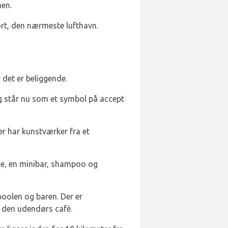
men.
ort, den nærmeste lufthavn.
 det er beliggende.
og står nu som et symbol på accept
er har kunstværker fra et
rde, en minibar, shampoo og
poolen og baren. Der er
 den udendørs café.