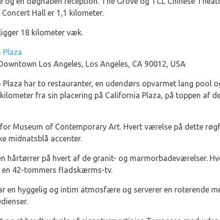
ice og en døgnåben reception. The Grove og TCL Chinese Theatre
 Concert Hall er 1,1 kilometer.
ligger 18 kilometer væk.
a Plaza
, Downtown Los Angeles, Los Angeles, CA 90012, USA
 Plaza har to restauranter, en udendørs opvarmet lang pool og 
kilometer fra sin placering på California Plaza, på toppen af de
for Museum of Contemporary Art. Hvert værelse på dette røgfrie
e midnatsblå accenter.
 en hårtørrer på hvert af de granit- og marmorbadeværelser. Hv
g en 42-tommers fladskærms-tv.
r en hyggelig og intim atmosfære og serverer en roterende me
edienser.