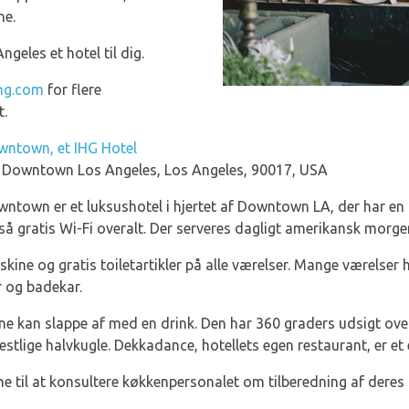
ne.
geles et hotel til dig.
ng.com
for flere
t.
owntown, et IHG Hotel
, Downtown Los Angeles, Los Angeles, 90017, USA
wntown er et luksushotel i hjertet af Downtown LA, der har en 
gså gratis Wi-Fi overalt. Der serveres dagligt amerikansk morg
askine og gratis toiletartikler på alle værelser. Mange værelser
 og badekar.
rne kan slappe af med en drink. Den har 360 graders udsigt ove
tlige halvkugle. Dekkadance, hotellets egen restaurant, er et 
til at konsultere køkkenpersonalet om tilberedning af deres 