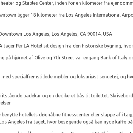
Theater og Staples Center, inden for en kilometer fra ejendom
wntown ligger 18 kilometer fra Los Angeles International Airp
, Downtown Los Angeles, Los Angeles, CA 90014, USA
tager Per LA Hotel sit design fra den historiske bygning, hvor
 på hjørnet af Olive og 7th Street var engang Bank of Italy 
e med specialfremstillede møbler og luksuriøst sengetøj, og hv
ritstående badekar og en dedikeret bås til toilettet. Skrivebo
elser.
benytte hotellets døgnåbne fitnesscenter eller slappe af i tag
s Angeles fra taget, hvor besøgende også kan nyde kaffe på