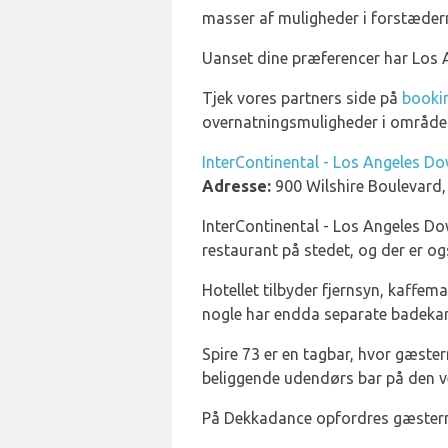
masser af muligheder i forstæder
Uanset dine præferencer har Los An
Tjek vores partners side på
booki
overnatningsmuligheder i område
InterContinental - Los Angeles D
Adresse:
900 Wilshire Boulevard
InterContinental - Los Angeles Do
restaurant på stedet, og der er o
Hotellet tilbyder fjernsyn, kaffem
nogle har endda separate badekar
Spire 73 er en tagbar, hvor gæste
beliggende udendørs bar på den ves
På Dekkadance opfordres gæsterne 