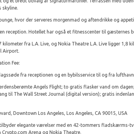
t og et bredt udvalg af signaturmartinier. Terrassen med uden
 skyline.
Lounge, hvor der serveres morgenmad og aftendrikke og appet
 reception. Hotellet har også et fitnesscenter til gæsternes b
kilometer fra L.A. Live, og Nokia Theatre L.A. Live ligger 1,8 ki
l Airport.
ation Fee:
ssøde fra receptionen og en bybilsservice til og fra lufthavn
densberømte Angels Flight; to gratis flasker vand om dagen; 
ng til The Wall Street Journal (digital version); gratis indenl
vard, Downtown Los Angeles, Los Angeles, CA 90015, USA
 tilbyder elegante værelser med en 42-tommers fladskærms-tv o
ra Crypto.com Arena og Nokia Theatre.